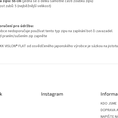
a zipu: 55 cm
(jedná se o délku samotné části zoubků zipu)
ost zubů: 5 (nejběžnější velikost)
ručení pro údržbu:
robce nedoporučuje používat tento typ zipu na zapínání bot či zavazadel.
ed praním/sušením zip zapněte
YKK VISLON®
FLAT
od osvědčeného japonského výrobce je sázkou na jistotu
k
Instagram
Informa
KDO JSME
DOPRAVA A
NAPIŠTE N