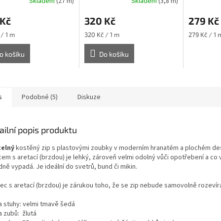
Skladem
(27 m)
Skladem
(3,8 m)
 Kč
320 Kč
279 Kč
Měrná
Měrná
 / 1 m
320 Kč / 1 m
279 Kč / 1 
cena:
cena:
o košíku
Do košíku
s
Podobné (5)
Diskuze
ailní popis produktu
telný
kostěný zip s plastovými zoubky v moderním hranatém a plochém des
em s aretací (brzdou) je lehký, zároveň velmi odolný vůči opotřebení a co v
ně vypadá. Je ideální do svetrů, bund či mikin.
ec s aretací (brzdou) je zárukou toho, že se zip nebude samovolně rozevíra
a stuhy: velmi tmavě šedá
a zubů: žlutá