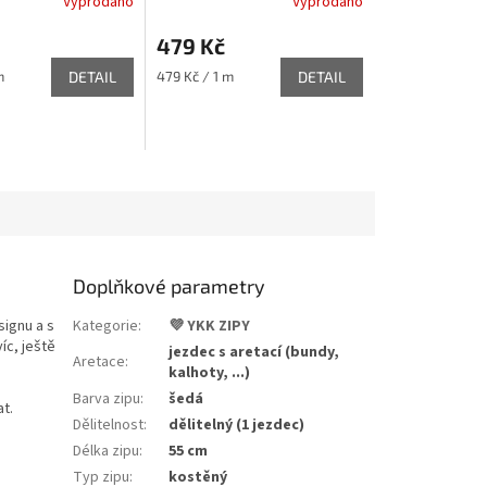
Vyprodáno
Vyprodáno
479 Kč
Měrná
m
DETAIL
479 Kč / 1 m
DETAIL
cena:
Doplňkové parametry
ignu a s
Kategorie
:
💜 YKK ZIPY
íc, ještě
jezdec s aretací (bundy,
Aretace
:
kalhoty, ...)
Barva zipu
:
šedá
t.
Dělitelnost
:
dělitelný (1 jezdec)
Délka zipu
:
55 cm
Typ zipu
:
kostěný