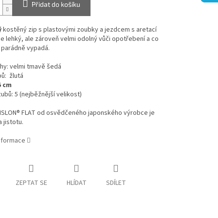
Přidat do košíku
ý
kostěný zip s plastovými zoubky a jezdcem s aretací
je lehký, ale zároveň velmi odolný vůči opotřebení a co
ě parádně vypadá.
hy: velmi tmavě šedá
ů: žlutá
5 cm
zubů: 5 (nejběžnější velikost)
VISLON®
FLAT
od osvědčeného japonského výrobce je
 jistotu.
informace
ZEPTAT SE
HLÍDAT
SDÍLET