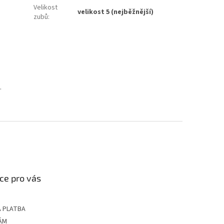
Velikost
velikost 5 (nejběžnější)
zubů
:
.
ce pro vás
 PLATBA
ÁM