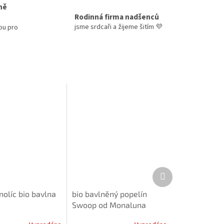
ně
Rodinná firma nadšenců
jsme srdcaři a žijeme šitím 💜
ou pro
Další
produkt
nolíc bio bavlna
bio bavlněný popelín
Swoop od Monaluna