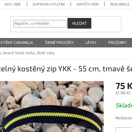
KDO JSME
DOPRAVA A PLATBA
NAPIŠTE NÁM
REKLAMACE
HLEDAT
STŘIHY CARAMILLA
ŠIKMÉ PROUŽKY
LÁTKY
PRUŽENKY
m, tmavě šedá stuha, žluté zuby
telný kostěný zip YKK - 55 cm, tmavě š
75 
61,98 Kč
Měrná
Skla
cena:
Možnosti