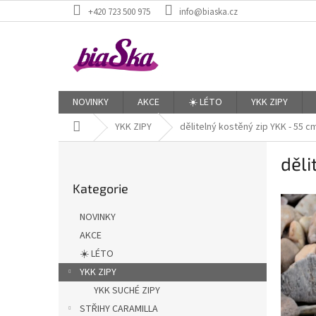
Přejít
+420 723 500 975
info@biaska.cz
na
obsah
NOVINKY
AKCE
☀️ LÉTO
YKK ZIPY
Domů
YKK ZIPY
dělitelný kostěný zip YKK - 55 c
P
děli
o
Přeskočit
s
Kategorie
kategorie
t
r
NOVINKY
a
AKCE
n
☀️ LÉTO
n
í
YKK ZIPY
p
YKK SUCHÉ ZIPY
a
STŘIHY CARAMILLA