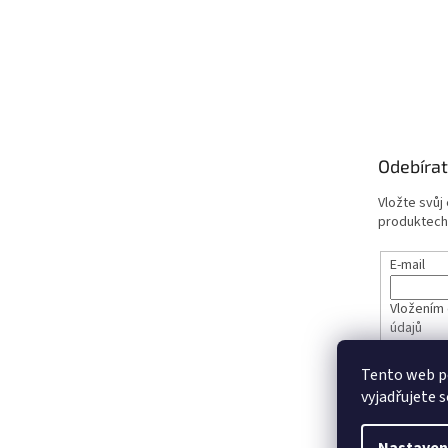
Odebírat
Vložte svůj
produktech
E-mail
Vložením 
údajů
Tento web p
PŘIHL
vyjadřujete s