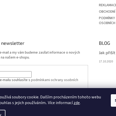
REKLAMAC
OBCHODNÍ
PODMÍNKY
OSOBNÍCH
 newsletter
BLOG
 e-mail a my vám budeme zasílat informace o nových
Jak přiší
 na našem e-shopu.
17.10.2020
e-mailu souhlasíte s
podmínkami ochrany osobních
oužívá soubory cookie. Dalším procházením tohoto webu
ÁSIT SE
ouhlas s jejich používáním.. Více informací
zde
.