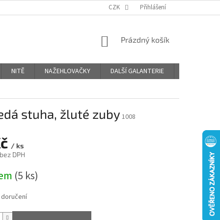
OBCHODNÍ PODMÍNKY
PODMÍNKY OCHRANY OSOBNÍCH ÚDAJŮ
CZK
Přihlášení
NÁKUPNÍ
Prázdný košík
KOŠÍK
NITĚ
NAŽEHLOVAČKY
DALŠÍ GALANTERIE
BLOG
edá stuha, žluté zuby
1008
Kč
/ ks
 bez DPH
dem
(5 ks)
 doručení