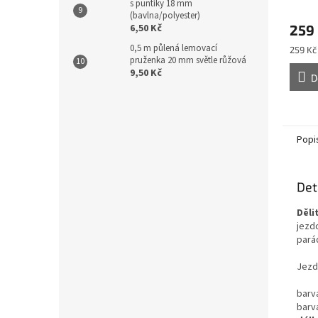
s puntíky 18 mm
(bavlna/polyester)
259
6,50 Kč
0,5 m půlená lemovací
Měrná
259 Kč
pruženka 20 mm světle růžová
cena:
9,50 Kč
D
Popi
Det
Děli
jezdc
parád
Jezd
barv
barv