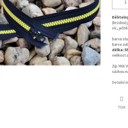
Děliteln
(brzdou) 
víc, ješt
barva stu
barva zub
délka: 5
velikost 
Zip YKK 
sázkou na
Detailní 
TISK