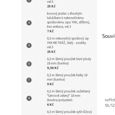
vel.5
25 Kč
kovový jezdec s dlouhým
taháčkem k nekonečnému
spirálovému zipu YKK, stříbrný,
bez aretace, vel.3
7 Kč
Souvi
0,5 m nekonečný spirálový zip
YKK METRÁŽ, šedý - zoubky
vel.5
25 Kč
0,5 m šikmý proužek lesní plody
18 mm (bavlna)
9,50 Kč
0,5 m šikmý proužek fialky 18
mm (bavlna)
9 Kč
0,5 m šikmý proužek zažehlený
"lahvově zelený" 18 mm
softs
(bavlna/polyester)
6 Kč
18/1
0,5 m šikmý proužek sytě růžový