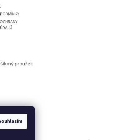
E
 PODMÍNKY
 OCHRANY
 ÚDAJŮ
t šikmý proužek
Souhlasím