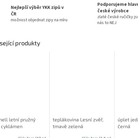
Podporujeme hlav
Nejlepší výběr YKK zipů v
české výrobce
ČR
zlaté české ručičky js
možnost objednat zipy na míru
nás to NEJ
sející produkty
hell letní pružný
teplákovina Lesní zvěř,
úplet jed
2 cyklámen
tmavě zelená
černá