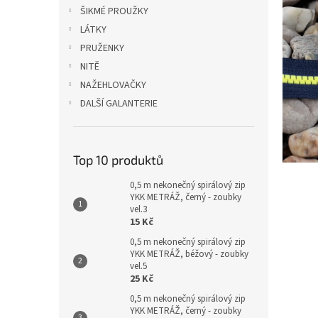
n
ŠIKMÉ PROUŽKY
e
LÁTKY
l
PRUŽENKY
NITĚ
NAŽEHLOVAČKY
DALŠÍ GALANTERIE
Top 10 produktů
0,5 m nekonečný spirálový zip
YKK METRÁŽ, černý - zoubky
vel.3
15 Kč
0,5 m nekonečný spirálový zip
YKK METRÁŽ, béžový - zoubky
vel.5
25 Kč
0,5 m nekonečný spirálový zip
YKK METRÁŽ, černý - zoubky