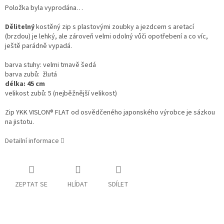
Položka byla vyprodána…
Dělitelný
kostěný zip s plastovými zoubky a jezdcem s aretací
(brzdou) je lehký, ale zároveň velmi odolný vůči opotřebení a co víc,
ještě parádně vypadá.
barva stuhy: velmi tmavě šedá
barva zubů: žlutá
délka: 45 cm
velikost zubů: 5 (nejběžnější velikost)
Zip YKK VISLON®
FLAT
od osvědčeného japonského výrobce je sázkou
na jistotu.
Detailní informace
ZEPTAT SE
HLÍDAT
SDÍLET