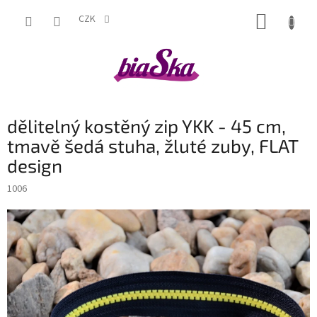
Přejít
NÁKUP
na
CZK
obsah
KOŠÍK
dělitelný kostěný zip YKK - 45 cm,
tmavě šedá stuha, žluté zuby, FLAT
design
1006