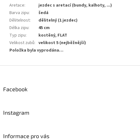
Aretace
:
jezdec s aretací (bundy, kalhoty, ...)
Barva zipu
:
šedá
Dělitelnost
:
dělitelný (1 jezdec)
Délka zipu
:
45 cm
Typ zipu
:
kostěný, FLAT
Velikost zubů
:
velikost 5 (nejběžnější)
Položka byla vyprodána…
Z
á
p
a
Facebook
t
í
Instagram
Informace pro vás