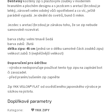
Dělitelný
kostěný zip s plastovými zoubky v moderním
hranatém a plochém designu a s jezdcem s aretací (brzdou) je
lehký, zároveň velmi odolný vůči opotřebení a co víc, ještě
parádně vypadá. Je ideální do svetrů, bund či mikin.
Jezdec s aretací (brzdou) je zárukou toho, že se zip nebude
samovolně rozevírat.
barva stuhy: velmi tmavě šedá
barva zubů: žlutá
délka zipu: 45 cm
(jedná se o délku samotné části zoubků zipu)
velikost zubů: 5 (nejběžnější velikost)
Doporučení pro údržbu:
- výrobce nedoporučuje používat tento typ zipu na zapínání bot
či zavazadel.
- před praním/sušením zip zapněte
Zip YKK VISLON®
FLAT
od osvědčeného japonského výrobce je
sázkou na jistotu.
Doplňkové parametry
Kategorie
:
💜 YKK ZIPY