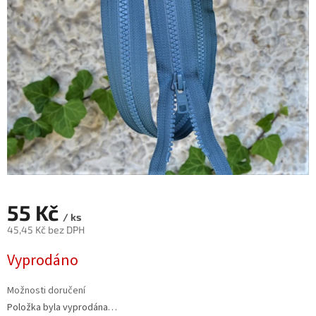
55 Kč
/ ks
45,45 Kč bez DPH
Měrná
Vyprodáno
cena:
Možnosti doručení
Položka byla vyprodána…