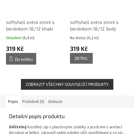
softshell extra zimní s
softshell extra zimní s
beránkem 18/12 khaki
beránkem 18/12 šedý
Skladem
(6,4 m)
Na dotaz
(0,2 m)
319 Kč
319 Kč
DETAIL
Do košíku
ZOBRAZIT VŠECHNY SOUVISEJÍCÍ PRODUKTY
Popis
Podobné (5)
Diskuze
Detailní popis produktu
Dělitelný
kostěný zip s plastovými zoubky a jezdcem s aretací
(brzdou) je lehký, zároveň velmi odolný vůči opotřebení a co víc,