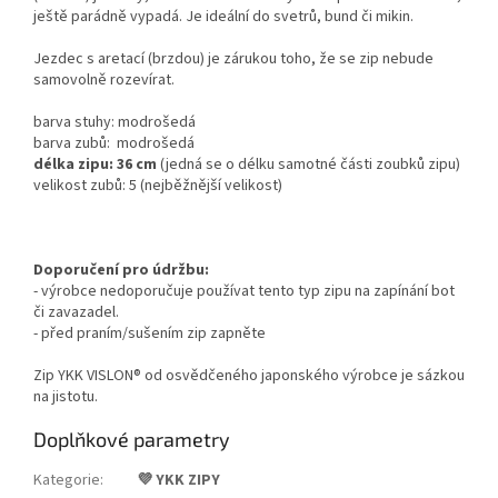
ještě parádně vypadá. Je ideální do svetrů, bund či mikin.
Jezdec s aretací (brzdou) je zárukou toho, že se zip nebude
samovolně rozevírat.
barva stuhy: modrošedá
barva zubů: modrošedá
délka zipu: 36 cm
(jedná se o délku samotné části zoubků zipu)
velikost zubů: 5 (nejběžnější velikost)
Doporučení pro údržbu:
- výrobce nedoporučuje používat tento typ zipu na zapínání bot
či zavazadel.
- před praním/sušením zip zapněte
Zip YKK VISLON® od osvědčeného japonského výrobce je sázkou
na jistotu.
Doplňkové parametry
Kategorie
:
💜 YKK ZIPY