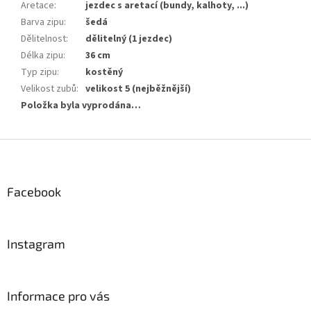
Aretace
:
jezdec s aretací (bundy, kalhoty, ...)
Barva zipu
:
šedá
Dělitelnost
:
dělitelný (1 jezdec)
Délka zipu
:
36 cm
Typ zipu
:
kostěný
Velikost zubů
:
velikost 5 (nejběžnější)
Položka byla vyprodána…
Z
á
p
a
Facebook
t
í
Instagram
Informace pro vás