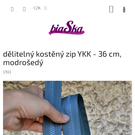
Přejít
NÁKUP
na
CZK
obsah
KOŠÍK
dělitelný kostěný zip YKK - 36 cm,
modrošedý
1921