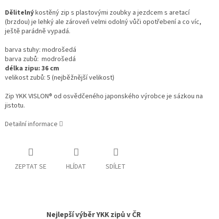
Dělitelný
kostěný zip s plastovými zoubky a jezdcem s aretací
(brzdou) je lehký ale zároveň velmi odolný vůči opotřebení a co víc,
ještě parádně vypadá.
barva stuhy: modrošedá
barva zubů: modrošedá
délka zipu: 36 cm
velikost zubů: 5 (nejběžnější velikost)
Zip YKK VISLON® od osvědčeného japonského výrobce je sázkou na
jistotu.
Detailní informace
ZEPTAT SE
HLÍDAT
SDÍLET
Nejlepší výběr YKK zipů v ČR