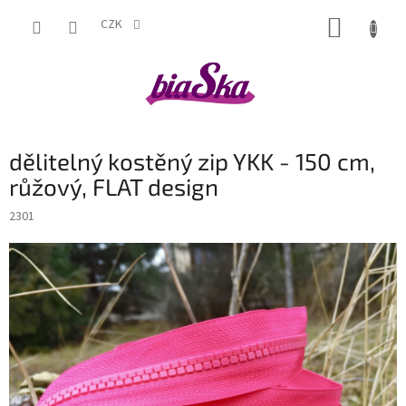
Přejít
NÁKUP
na
CZK
obsah
KOŠÍK
dělitelný kostěný zip YKK - 150 cm,
růžový, FLAT design
2301