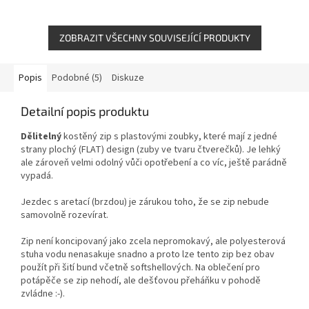
ZOBRAZIT VŠECHNY SOUVISEJÍCÍ PRODUKTY
Popis
Podobné (5)
Diskuze
Detailní popis produktu
Dělitelný
kostěný zip s plastovými zoubky, které mají z jedné
strany plochý (FLAT) design (zuby ve tvaru čtverečků). Je lehký
ale zároveň velmi odolný vůči opotřebení a co víc, ještě parádně
vypadá.
Jezdec s aretací (brzdou) je zárukou toho, že se zip nebude
samovolně rozevírat.
Zip není koncipovaný jako zcela nepromokavý, ale polyesterová
stuha vodu nenasakuje snadno a proto lze tento zip bez obav
použít při šití bund včetně softshellových. Na oblečení pro
potápěče se zip nehodí, ale dešťovou přeháňku v pohodě
zvládne :-).