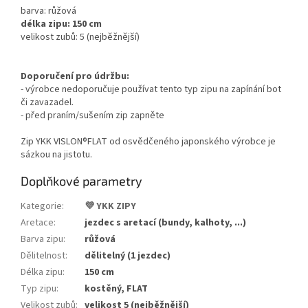
barva: růžová
délka zipu: 150 cm
velikost zubů: 5 (nejběžnější)
Doporučení pro údržbu:
- výrobce nedoporučuje používat tento typ zipu na zapínání bot
či zavazadel.
- před praním/sušením zip zapněte
Zip YKK VISLON®FLAT od osvědčeného japonského výrobce je
sázkou na jistotu.
Doplňkové parametry
Kategorie
:
💜 YKK ZIPY
Aretace
:
jezdec s aretací (bundy, kalhoty, ...)
Barva zipu
:
růžová
Dělitelnost
:
dělitelný (1 jezdec)
Délka zipu
:
150 cm
Typ zipu
:
kostěný, FLAT
Velikost zubů
:
velikost 5 (nejběžnější)