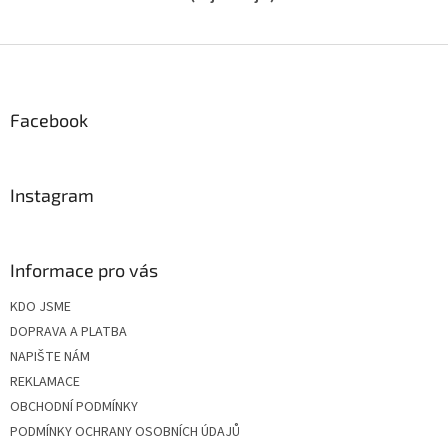
Z
á
p
a
Facebook
t
í
Instagram
Informace pro vás
KDO JSME
DOPRAVA A PLATBA
NAPIŠTE NÁM
REKLAMACE
OBCHODNÍ PODMÍNKY
PODMÍNKY OCHRANY OSOBNÍCH ÚDAJŮ