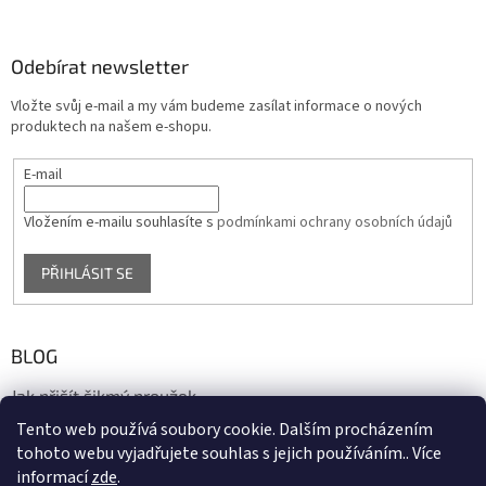
Odebírat newsletter
Vložte svůj e-mail a my vám budeme zasílat informace o nových
produktech na našem e-shopu.
E-mail
Vložením e-mailu souhlasíte s
podmínkami ochrany osobních údajů
PŘIHLÁSIT SE
BLOG
Jak přišít šikmý proužek
Tento web používá soubory cookie. Dalším procházením
17.10.2020
tohoto webu vyjadřujete souhlas s jejich používáním.. Více
informací
zde
.