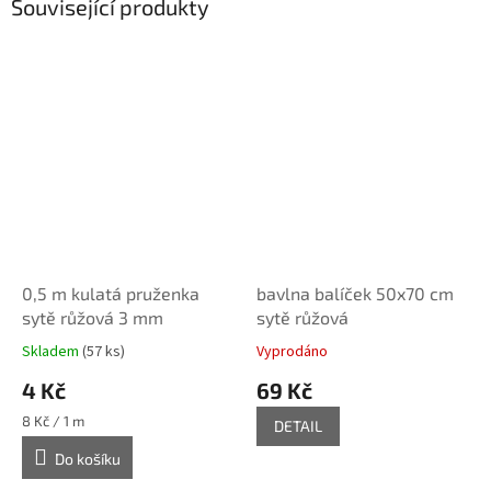
Související produkty
0,5 m kulatá pruženka
bavlna balíček 50x70 cm
sytě růžová 3 mm
sytě růžová
Skladem
(57 ks)
Vyprodáno
4 Kč
69 Kč
Měrná
8 Kč / 1 m
DETAIL
cena:
Do košíku