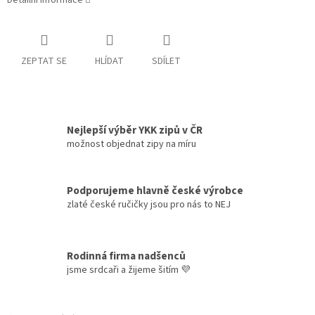
Detailní informace
ZEPTAT SE
HLÍDAT
SDÍLET
Nejlepší výběr YKK zipů v ČR
možnost objednat zipy na míru
Podporujeme hlavně české výrobce
zlaté české ručičky jsou pro nás to NEJ
Rodinná firma nadšenců
jsme srdcaři a žijeme šitím 💜