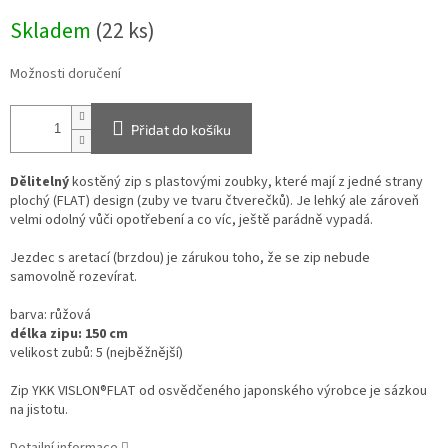
Měrná
Skladem
(22 ks)
cena:
Možnosti doručení
Přidat do košíku
Dělitelný
kostěný zip s plastovými zoubky, které mají z jedné strany
plochý (FLAT) design (zuby ve tvaru čtverečků). Je lehký ale zároveň
velmi odolný vůči opotřebení a co víc, ještě parádně vypadá.
Jezdec s aretací (brzdou) je zárukou toho, že se zip nebude
samovolně rozevírat.
barva: růžová
délka zipu: 150 cm
velikost zubů: 5 (nejběžnější)
Zip YKK VISLON®FLAT od osvědčeného japonského výrobce je sázkou
na jistotu.