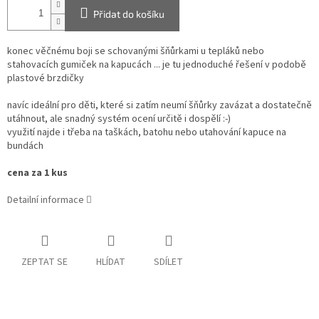
Přidat do košíku
konec věčnému boji se schovanými šňůrkami u tepláků nebo
stahovacích gumiček na kapucách ... je tu jednoduché řešení v podobě
plastové brzdičky
navíc ideální pro děti, které si zatím neumí šňůrky zavázat a dostatečně
utáhnout, ale snadný systém ocení určitě i dospělí :-)
využití najde i třeba na taškách, batohu nebo utahování kapuce na
bundách
cena za 1 kus
Detailní informace
ZEPTAT SE
HLÍDAT
SDÍLET