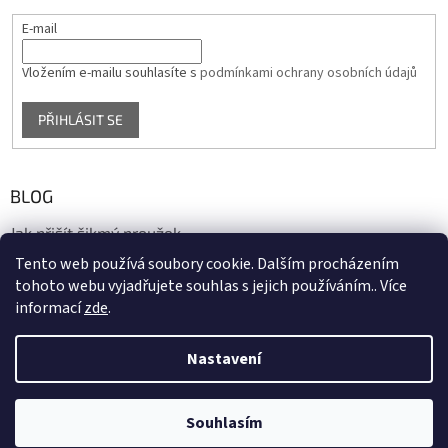
E-mail
Vložením e-mailu souhlasíte s
podmínkami ochrany osobních údajů
PŘIHLÁSIT SE
BLOG
Jak přišít šikmý proužek
Tento web používá soubory cookie. Dalším procházením
17.10.2020
tohoto webu vyjadřujete souhlas s jejich používáním.. Více
informací
zde
.
Vytvořil Shoptet
Nastavení
Copyright 2026
biaska.cz
. Všechna práva vyhrazena.
Upravit
Souhlasím
nastavení cookies