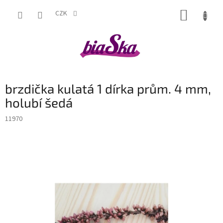
Přejít
NÁKUP
na
CZK
obsah
KOŠÍK
brzdička kulatá 1 dírka prům. 4 mm,
holubí šedá
11970