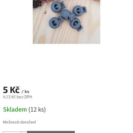
5 Kč
/ ks
4,13 Kč bez DPH
Měrná
Skladem
(12 ks)
cena:
Možnosti doručení