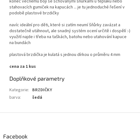
konec věčnému boji se schovanými šňůrkami u tepláků nebo
stahovacích gumiček na kapucách ... je tu jednoduché řešení v
podobě plastové brzdičky
navíc ideální pro děti, které si zatím neumí šňůrky zavázat a
dostatečně utáhnout, ale snadný systém ocení určitě i dospělí :-)
využití najde i třeba na taškách, batohu nebo utahování kapuce
na bundách
plastová brzdička je kulatá s jednou dírkou o průměru 4 mm
cena za 1 kus
Doplňkové parametry
Kategorie
:
BRZDIČKY
barva
:
šedá
Z
á
p
a
Facebook