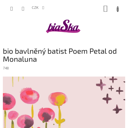
Přejít
NÁKUP
na
CZK
obsah
KOŠÍK
bio bavlněný batist Poem Petal od
Monaluna
748