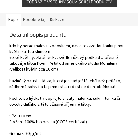
ZOBRAZIT VŠECHNY SOUVISEJÍCÍ PRODUKTY
Popis
Podobné (5)
Diskuze
Detailní popis produktu
kdo by nerad maloval vodovkami, navíc rozkvetlou louku plnou
květin zalitou sluncem
velké květiny, zlaté tečky, světle růžový podklad ... přesně
taková je látka Poem Petal od amerického studia Monaluna
(velikost květin cca 10 cm)
bavlněný batist ... látka, která je snad ještě lehčí než peříčko,
nádherně splývá a ta jemnost ... radost se do ní obléknout
Nechte se hýčkat a dopřejte si šaty, halenku, sukni, tuniku či
cokoliv dalšího z této úžasně příjemné látky.
Šíře: 110 cm
Složení: 100% bio bavlna (GOTS certifikát)
Gramáž: 90 gr/m2