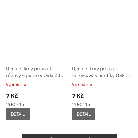
0,5 m šikmý proužek
0,5 m šikmý proužek
růžový s puntíky Oaki 20
tyrkysový s puntíky Oaki
mm (100% bavlna)
20 mm (100% bavlna)
Vyprodáno
Vyprodáno
7 Kč
7 Kč
Měrná
Měrná
14 Kč / 1 m
14 Kč / 1 m
cena:
cena:
DETAIL
DETAIL