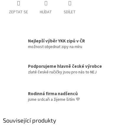
ZEPTAT SE
HLÍDAT
SDÍLET
Nejlepší výběr YKK zipů v ČR
možnost objednat zipy na míru
Podporujeme hlavně české výrobce
zlaté české ručičky jsou pro nás to NEJ
Rodinná firma nadšenců
jsme srdcaři a žijeme šitím 💜
Související produkty