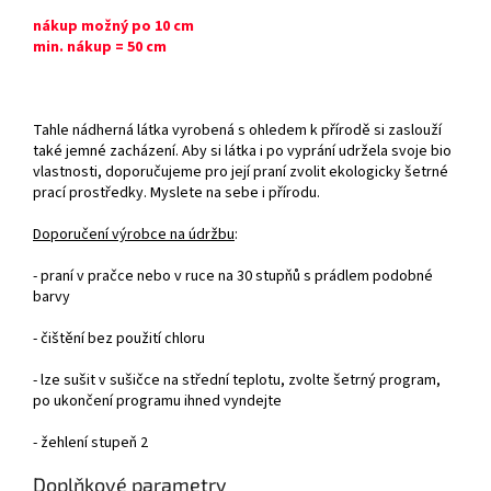
nákup možný po 10 cm
min. nákup = 50 cm
Tahle nádherná látka vyrobená s ohledem k přírodě si zaslouží
také jemné zacházení. Aby si látka i po vyprání udržela svoje bio
vlastnosti, doporučujeme pro její praní zvolit ekologicky šetrné
prací prostředky. Myslete na sebe i přírodu.
Doporučení výrobce na údržbu
:
- praní v pračce nebo v ruce na 30 stupňů s prádlem podobné
barvy
- čištění bez použití chloru
- lze sušit v sušičce na střední teplotu, zvolte šetrný program,
po ukončení programu ihned vyndejte
- žehlení stupeň 2
Doplňkové parametry