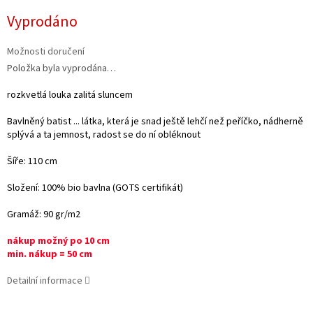
Měrná
Vyprodáno
cena:
Možnosti doručení
Položka byla vyprodána…
rozkvetlá louka zalitá sluncem
Bavlněný batist ... látka, která je snad ještě lehčí než peříčko, nádherně
splývá a ta jemnost, radost se do ní obléknout
Šíře: 110 cm
Složení: 100% bio bavlna (GOTS certifikát)
Gramáž: 90 gr/m2
nákup možný po 10 cm
min. nákup = 50 cm
Detailní informace