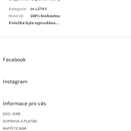
Kategorie
:
✂️ LÁTKY
Materiál
:
100% biobavlna
Položka byla vyprodána…
Z
á
p
a
Facebook
t
í
Instagram
Informace pro vás
KDO JSME
DOPRAVA A PLATBA
NAPIŠTE NÁM