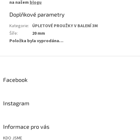
na našem
blogu
Doplňkové parametry
Kategorie
:
ÚPLETOVÉ PROUŽKY V BALENÍ 3M
Šíře
:
20 mm
Položka byla vyprodána…
Z
á
p
a
Facebook
t
í
Instagram
Informace pro vás
KDO JSME