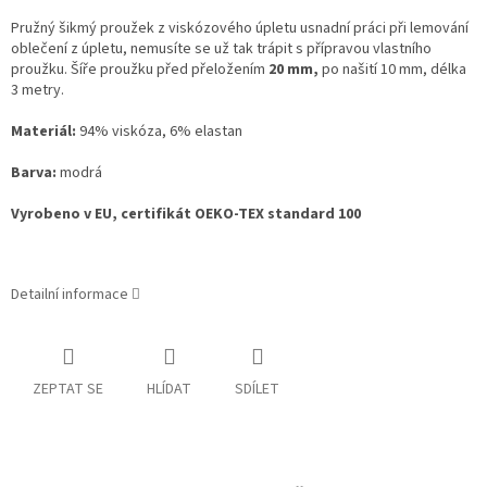
Pružný šikmý proužek z viskózového úpletu usnadní práci při lemování
oblečení z úpletu, nemusíte se už tak trápit s přípravou vlastního
proužku. Šíře proužku před přeložením
20 mm,
po našití 10 mm, délka
3 metry.
Materiál:
94% viskóza, 6% elastan
Barva:
modrá
Vyrobeno v EU, certifikát OEKO-TEX standard 100
Detailní informace
ZEPTAT SE
HLÍDAT
SDÍLET