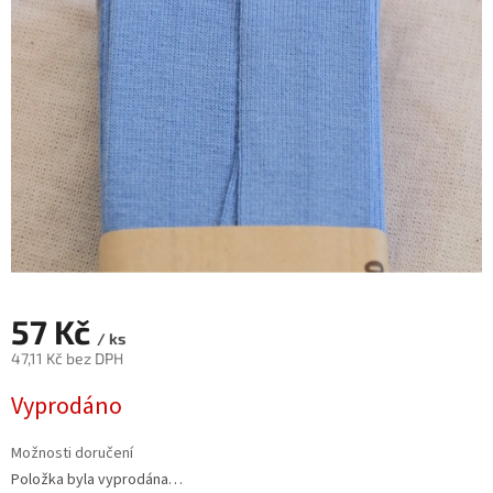
57 Kč
/ ks
47,11 Kč bez DPH
Měrná
Vyprodáno
cena:
Možnosti doručení
Položka byla vyprodána…