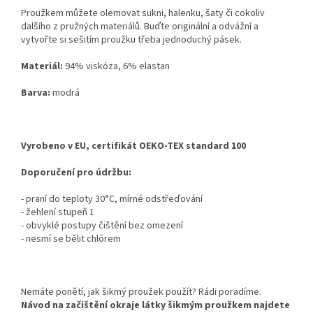
Proužkem můžete olemovat sukni, halenku, šaty či cokoliv
dalšího z pružných materiálů. Buďte originální a odvážní a
vytvořte si sešitím proužku třeba jednoduchý pásek.
Materiál:
94% viskóza, 6% elastan
Barva:
modrá
Vyrobeno v EU, certifikát OEKO-TEX standard 100
Doporučení pro údržbu:
- praní do teploty 30°C, mírné odstřeďování
- žehlení stupeň 1
- obvyklé postupy čištění bez omezení
- nesmí se bělit chlórem
Nemáte ponětí, jak šikmý proužek použít? Rádi poradíme.
Návod na začištění okraje látky šikmým proužkem najdete