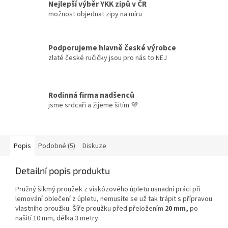
Nejlepší výběr YKK zipů v ČR
možnost objednat zipy na míru
Podporujeme hlavně české výrobce
zlaté české ručičky jsou pro nás to NEJ
Rodinná firma nadšenců
jsme srdcaři a žijeme šitím 💜
Popis
Podobné (5)
Diskuze
Detailní popis produktu
Pružný šikmý proužek z viskózového úpletu usnadní práci při
lemování oblečení z úpletu, nemusíte se už tak trápit s přípravou
vlastního proužku. Šíře proužku před přeložením
20 mm,
po
našití 10 mm, délka 3 metry.