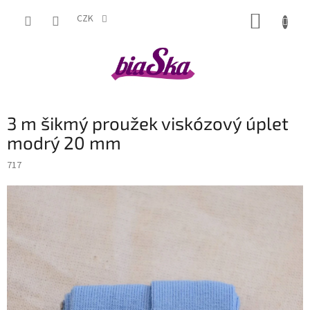
Přejít
NÁKUP
na
CZK
obsah
KOŠÍK
3 m šikmý proužek viskózový úplet
modrý 20 mm
717