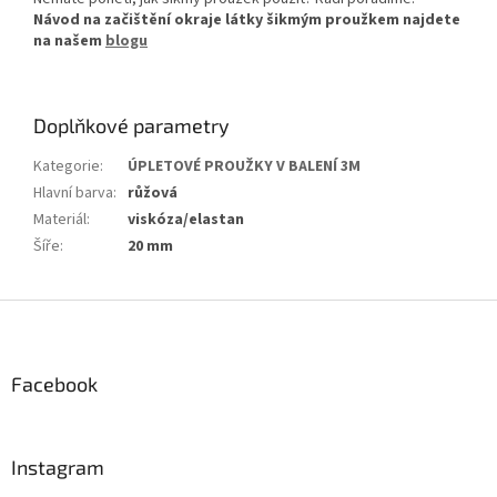
Návod na začištění okraje látky šikmým proužkem najdete
na našem
blogu
Doplňkové parametry
Kategorie
:
ÚPLETOVÉ PROUŽKY V BALENÍ 3M
Hlavní barva
:
růžová
Materiál
:
viskóza/elastan
Šíře
:
20 mm
Z
á
p
a
Facebook
t
í
Instagram