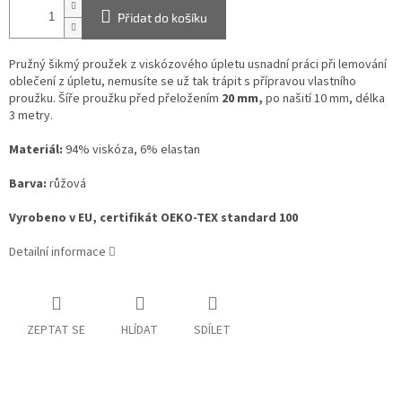
Přidat do košíku
Pružný šikmý proužek z viskózového úpletu usnadní práci při lemování
oblečení z úpletu, nemusíte se už tak trápit s přípravou vlastního
proužku. Šíře proužku před přeložením
20 mm,
po našití 10 mm, délka
3 metry.
Materiál:
94% viskóza, 6% elastan
Barva:
růžová
Vyrobeno v EU, certifikát OEKO-TEX standard 100
Detailní informace
ZEPTAT SE
HLÍDAT
SDÍLET