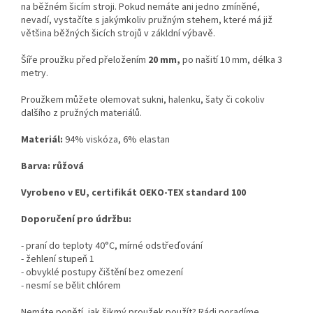
na běžném šicím stroji. Pokud nemáte ani jedno zmíněné,
nevadí, vystačíte s jakýmkoliv pružným stehem, které má již
většina běžných šicích strojů v zákldní výbavě.
Šíře proužku před přeložením
20 mm,
po našití 10 mm, délka 3
metry.
Proužkem můžete olemovat sukni, halenku, šaty či cokoliv
dalšího z pružných materiálů.
Materiál:
94% viskóza, 6% elastan
Barva: růžová
Vyrobeno v EU, certifikát OEKO-TEX standard 100
Doporučení pro údržbu:
- praní do teploty 40°C, mírné odstřeďování
- žehlení stupeň 1
- obvyklé postupy čištění bez omezení
- nesmí se bělit chlórem
Nemáte ponětí, jak šikmý proužek použít? Rádi poradíme.