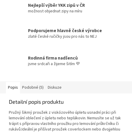
Nejlepší výběr YKK zipů v ČR
možnost objednat zipy na míru
Podporujeme hlavně české výrobce
zlaté české ručičky jsou pro nás to NEJ
Rodinná firma nadšenců
jsme srdcaři a žijeme šitím 💜
Popis
Podobné (5)
Diskuze
Detailní popis produktu
Pružný šikmý proužek z viskózového úpletu usnadní práci při
lemování oblečení z úpletu nebo teplákovin. Nemusíte se už tak
trápit s přípravou vlastního proužku pro lemování průkrčníku či
rukávů.Ideální je přišívat proužek coverlockem nebo dvojjehlou