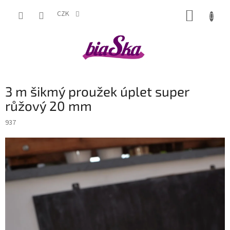
Přejít
NÁKUP
na
CZK
obsah
KOŠÍK
3 m šikmý proužek úplet super
růžový 20 mm
937