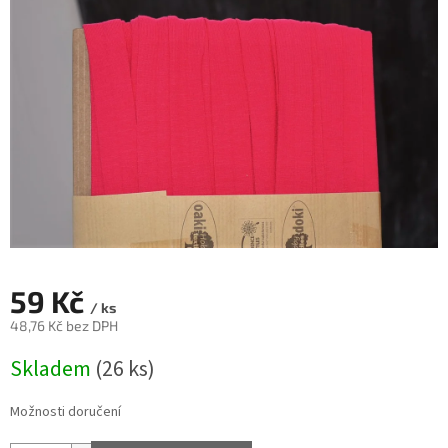
59 Kč
/ ks
48,76 Kč bez DPH
Měrná
Skladem
(26 ks)
cena:
Možnosti doručení