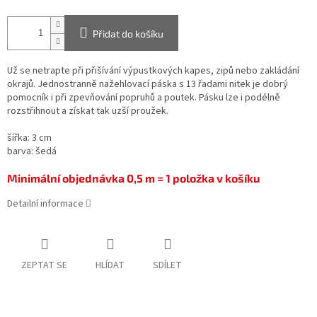
Přidat do košíku
Už se netrapte při přišívání výpustkových kapes, zipů nebo zakládání
okrajů. Jednostranně nažehlovací páska s 13 řadami nitek je dobrý
pomocník i při zpevňování popruhů a poutek. Pásku lze i podélně
rozstřihnout a získat tak uzší proužek.
šířka: 3 cm
barva: šedá
Minimální objednávka 0,5 m = 1 položka v košíku
Detailní informace
ZEPTAT SE
HLÍDAT
SDÍLET