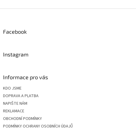
Z
á
p
a
Facebook
t
í
Instagram
Informace pro vás
KDO JSME
DOPRAVA A PLATBA
NAPIŠTE NÁM
REKLAMACE
OBCHODNÍ PODMÍNKY
PODMÍNKY OCHRANY OSOBNÍCH ÚDAJŮ