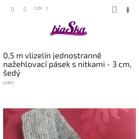
Přejít
NÁKUP
na
CZK
obsah
KOŠÍK
0,5 m vlizelín jednostranně
nažehlovací pásek s nitkami - 3 cm,
šedý
12953