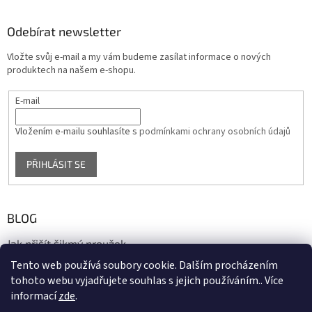
Odebírat newsletter
Vložte svůj e-mail a my vám budeme zasílat informace o nových
produktech na našem e-shopu.
E-mail
Vložením e-mailu souhlasíte s
podmínkami ochrany osobních údajů
PŘIHLÁSIT SE
BLOG
Jak přišít šikmý proužek
Tento web používá soubory cookie. Dalším procházením
17.10.2020
tohoto webu vyjadřujete souhlas s jejich používáním.. Více
informací
zde
.