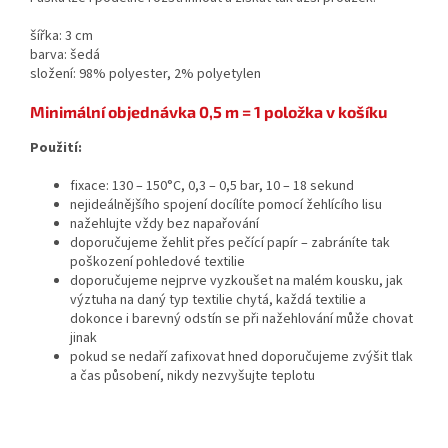
šířka: 3 cm
barva: šedá
složení:
98% polyester, 2% polyetylen
Minimální objednávka 0,5 m = 1 položka v košíku
Použití:
fixace: 130 – 150°C, 0,3 – 0,5 bar, 10 – 18 sekund
nejideálnějšího spojení docílíte pomocí žehlícího lisu
nažehlujte vždy bez napařování
doporučujeme žehlit přes pečící papír – zabráníte tak
poškození pohledové textilie
doporučujeme nejprve vyzkoušet na malém kousku, jak
výztuha na daný typ textilie chytá, každá textilie a
dokonce i barevný odstín se při nažehlování může chovat
jinak
pokud se nedaří zafixovat hned doporučujeme zvýšit tlak
a čas působení, nikdy nezvyšujte teplotu