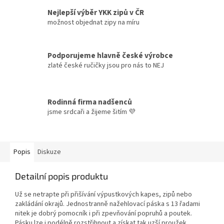
Nejlepší výběr YKK zipů v ČR
možnost objednat zipy na míru
Podporujeme hlavně české výrobce
zlaté české ručičky jsou pro nás to NEJ
Rodinná firma nadšenců
jsme srdcaři a žijeme šitím 💜
Popis
Diskuze
Detailní popis produktu
Už se netrapte při přišívání výpustkových kapes, zipů nebo
zakládání okrajů. Jednostranně nažehlovací páska s 13 řadami
nitek je dobrý pomocník i při zpevňování popruhů a poutek.
Pásku lze i podélně rozstřihnout a získat tak uzší proužek.