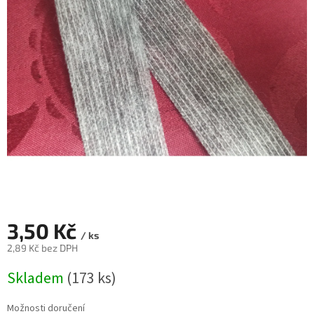
3,50 Kč
/ ks
2,89 Kč bez DPH
Měrná
Skladem
(173 ks)
cena:
Možnosti doručení