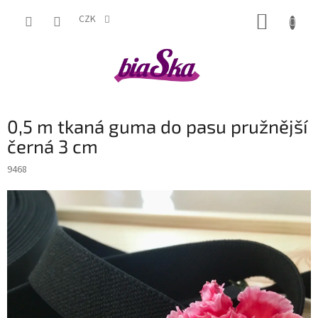
Přejít
NÁKUP
na
CZK
obsah
KOŠÍK
0,5 m tkaná guma do pasu pružnější
černá 3 cm
9468