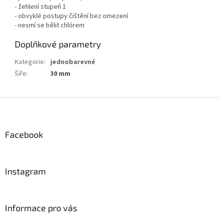
- žehlení stupeň 1
- obvyklé postupy čištění bez omezení
- nesmí se bělit chlórem
Doplňkové parametry
Kategorie
:
jednobarevné
Šíře
:
30 mm
Z
á
p
a
Facebook
t
í
Instagram
Informace pro vás