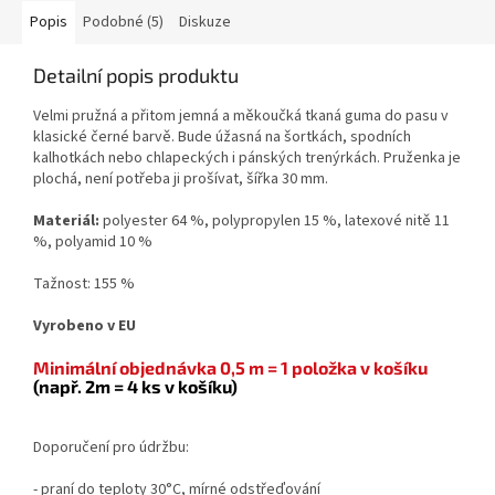
Popis
Podobné (5)
Diskuze
Detailní popis produktu
Velmi pružná a přitom jemná a měkoučká tkaná guma do pasu v
klasické černé barvě. Bude úžasná na šortkách, spodních
kalhotkách nebo chlapeckých i pánských trenýrkách. Pruženka je
plochá, není potřeba ji prošívat, šířka 30 mm.
Materiál:
polyester 64 %, polypropylen 15 %, latexové nitě 11
%, polyamid 10 %
Tažnost: 155 %
Vyrobeno v EU
Minimální objednávka 0,5 m = 1 položka v košíku
(např. 2m = 4 ks v košíku)
Doporučení pro údržbu:
- praní do teploty 30°C, mírné odstřeďování