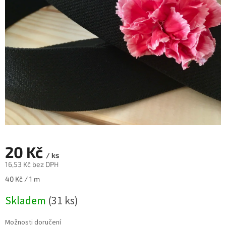
20 Kč
/ ks
16,53 Kč bez DPH
Měrná
40 Kč / 1 m
cena:
Skladem
(31 ks)
Možnosti doručení