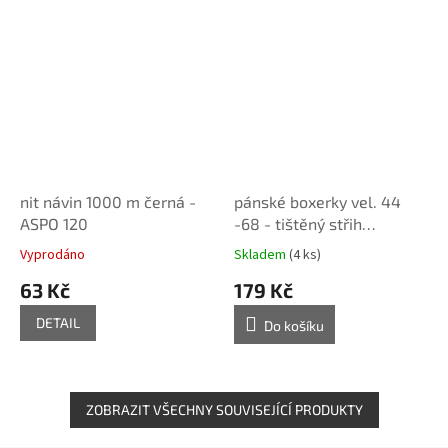
nit návin 1000 m černá -
pánské boxerky vel. 44
ASPO 120
-68 - tištěný střih
Caramilla
Vyprodáno
Skladem
(4 ks)
63 Kč
179 Kč
DETAIL
Do košíku
ZOBRAZIT VŠECHNY SOUVISEJÍCÍ PRODUKTY