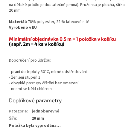
na dětské prádlo je dostatečně jemná). Pruženka je plochá, šířka
20 mm.
Materiál:
78% polyester, 22 % latexové nitě
Vyrobeno v EU
Minimální objednávka 0,5 m = 1 položka v košíku
(např. 2m = 4 ks v košíku)
Doporučení pro údržbu:
- praní do teploty 30°C, mírné odstřeďování
- žehlení stupeň 1
- obvyklé postupy čištění bez omezení
- nesmí se bělit chlórem
Doplňkové parametry
Kategorie
:
jednobarevné
Šíře
:
20 mm
Položka byla vyprodána…