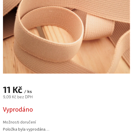
11 Kč
/ ks
9,09 Kč bez DPH
Měrná
Vyprodáno
cena:
Možnosti doručení
Položka byla vyprodána…