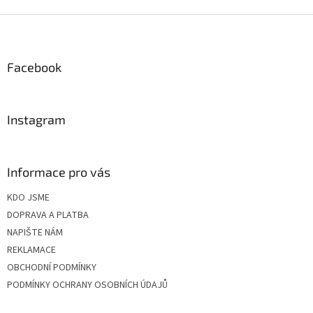
Z
á
p
a
Facebook
t
í
Instagram
Informace pro vás
KDO JSME
DOPRAVA A PLATBA
NAPIŠTE NÁM
REKLAMACE
OBCHODNÍ PODMÍNKY
PODMÍNKY OCHRANY OSOBNÍCH ÚDAJŮ