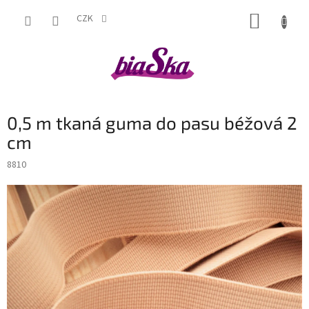
Přejít
NÁKUP
na
CZK
obsah
KOŠÍK
0,5 m tkaná guma do pasu béžová 2
cm
8810