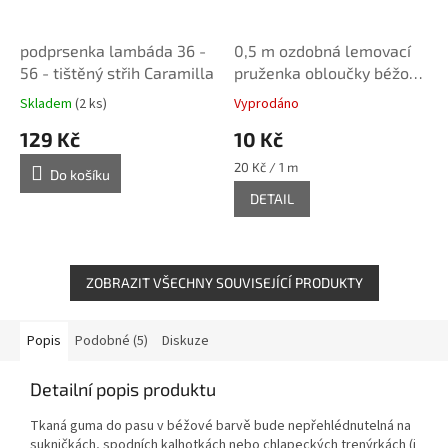
podprsenka lambáda 36 -
0,5 m ozdobná lemovací
56 - tištěný střih Caramilla
pruženka obloučky béžová
10 mm
Skladem
(2 ks)
Vyprodáno
129 Kč
10 Kč
Měrná
20 Kč / 1 m
Do košíku
cena:
DETAIL
ZOBRAZIT VŠECHNY SOUVISEJÍCÍ PRODUKTY
Popis
Podobné (5)
Diskuze
Detailní popis produktu
Tkaná guma do pasu v béžové barvě bude nepřehlédnutelná na
sukničkách, spodních kalhotkách nebo chlapeckých trenýrkách (i