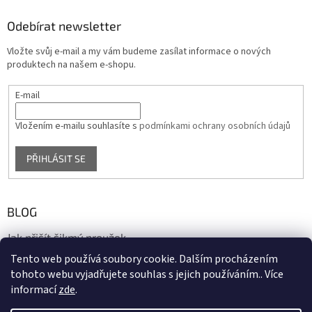
Odebírat newsletter
Vložte svůj e-mail a my vám budeme zasílat informace o nových
produktech na našem e-shopu.
E-mail
Vložením e-mailu souhlasíte s
podmínkami ochrany osobních údajů
PŘIHLÁSIT SE
BLOG
Jak přišít šikmý proužek
Tento web používá soubory cookie. Dalším procházením
17.10.2020
tohoto webu vyjadřujete souhlas s jejich používáním.. Více
informací
zde
.