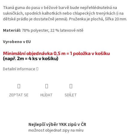
Tkaná guma do pasu v béžové barvě bude nepřehlédnutelná na
sukničkách, spodních kalhotkách nebo chlapeckých trenýrkách (i na
dětské prádlo je dostatečně jemná). Pruženka je plochá, šířka 20 mm.
Materiál:
78% polyester, 22 % latexové nitě
Vyrobeno v EU
Minimální objednávka 0,5 m = 1 položka v košíku
(např. 2m = 4 ks v košíku)
Detailní informace
ZEPTAT SE
HLÍDAT
SDÍLET
Nejlepší výběr YKK zipů v ČR
možnost objednat zipy na míru