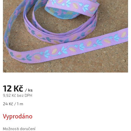
12 Kč
/ ks
9,92 Kč bez DPH
Měrná
24 Kč / 1 m
cena:
Vyprodáno
Možnosti doručení