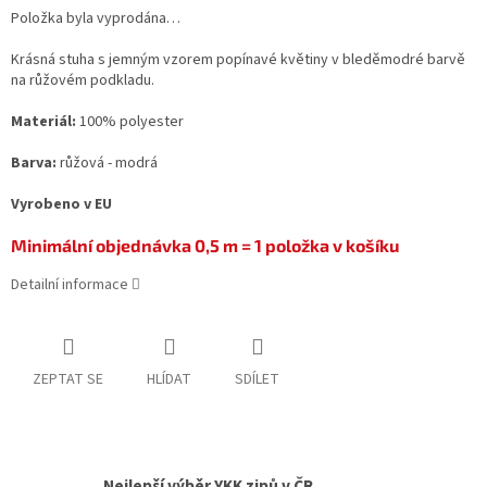
Položka byla vyprodána…
Krásná stuha s jemným vzorem popínavé květiny v bleděmodré barvě
na růžovém podkladu.
Materiál:
100% polyester
Barva:
růžová - modrá
Vyrobeno v EU
Minimální objednávka 0,5 m = 1 položka v košíku
Detailní informace
ZEPTAT SE
HLÍDAT
SDÍLET
Nejlepší výběr YKK zipů v ČR