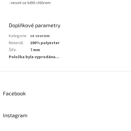
- nesmí se bělit chlórem
Doplňkové parametry
Kategorie
:
se vzorem
Materiál
:
100% polyester
Šíře
:
7 mm
Položka byla vyprodána…
Z
á
p
a
Facebook
t
í
Instagram