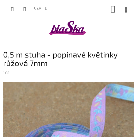
Přejít
NÁKUP
na
CZK
obsah
KOŠÍK
0,5 m stuha - popínavé květinky
růžová 7mm
108