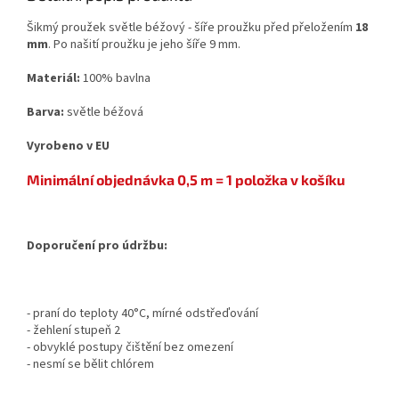
Šikmý proužek světle béžový - šíře proužku před přeložením
18
mm
. Po našití proužku je jeho šíře 9 mm.
Materiál:
100% bavlna
Barva:
světle béžová
Vyrobeno v EU
Minimální objednávka 0,5 m = 1 položka v košíku
Doporučení pro údržbu:
- praní do teploty 40°C, mírné odstřeďování
- žehlení stupeň 2
- obvyklé postupy čištění bez omezení
- nesmí se bělit chlórem