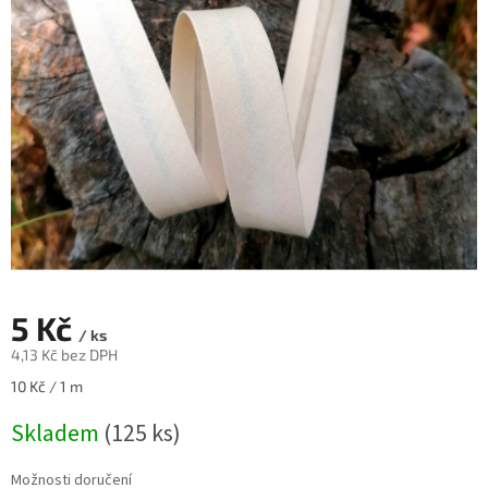
5 Kč
/ ks
4,13 Kč bez DPH
Měrná
10 Kč / 1 m
cena:
Skladem
(125 ks)
Možnosti doručení