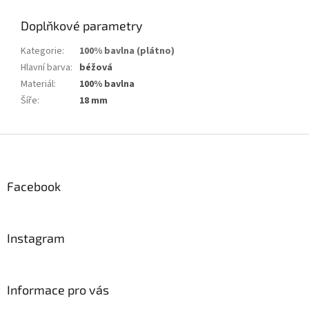
Doplňkové parametry
Kategorie
:
100% bavlna (plátno)
Hlavní barva
:
béžová
Materiál
:
100% bavlna
Šíře
:
18 mm
Z
á
p
a
Facebook
t
í
Instagram
Informace pro vás