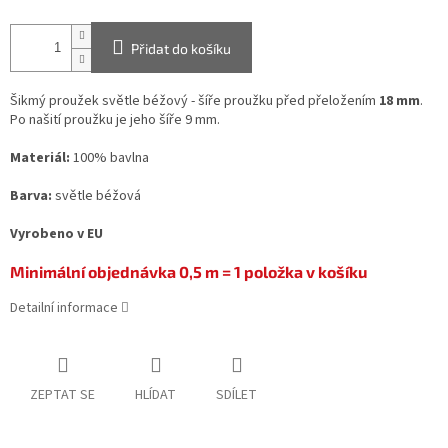
Přidat do košíku
Šikmý proužek světle béžový - šíře proužku před přeložením
18 mm
.
Po našití proužku je jeho šíře 9 mm.
Materiál:
100% bavlna
Barva:
světle béžová
Vyrobeno v EU
Minimální objednávka 0,5 m = 1 položka v košíku
Detailní informace
ZEPTAT SE
HLÍDAT
SDÍLET