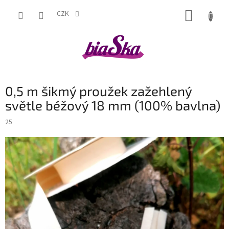
Přejít
NÁKUP
na
CZK
obsah
KOŠÍK
0,5 m šikmý proužek zažehlený
světle béžový 18 mm (100% bavlna)
25