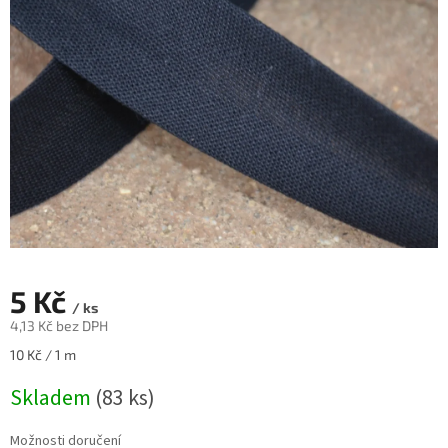
5 Kč
/ ks
4,13 Kč bez DPH
Měrná
10 Kč / 1 m
cena:
Skladem
(83 ks)
Možnosti doručení