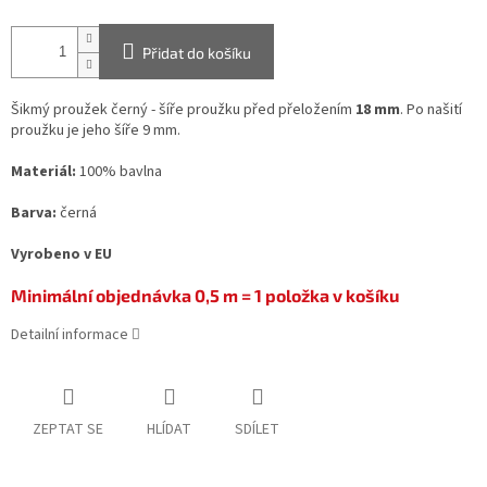
Přidat do košíku
Šikmý proužek černý - šíře proužku před přeložením
18 mm
. Po našití
proužku je jeho šíře 9 mm.
Materiál:
100% bavlna
Barva:
černá
Vyrobeno v EU
Minimální objednávka 0,5 m = 1 položka v košíku
Detailní informace
ZEPTAT SE
HLÍDAT
SDÍLET