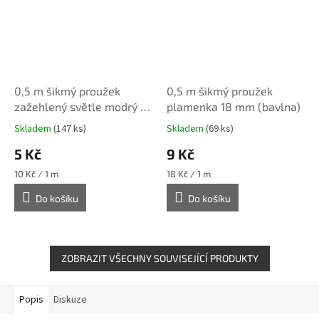
0,5 m šikmý proužek
0,5 m šikmý proužek
zažehlený světle modrý 18
plamenka 18 mm (bavlna)
mm (100% bavlna)
Skladem
(147 ks)
Skladem
(69 ks)
5 Kč
9 Kč
Měrná
Měrná
10 Kč / 1 m
18 Kč / 1 m
cena:
cena:
Do košíku
Do košíku
ZOBRAZIT VŠECHNY SOUVISEJÍCÍ PRODUKTY
Popis
Diskuze