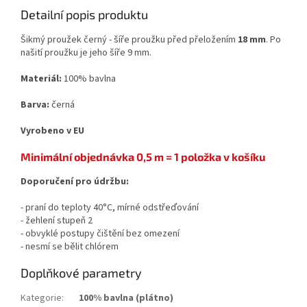
Detailní popis produktu
Šikmý proužek černý - šíře proužku před přeložením
18 mm
. Po
našití proužku je jeho šíře 9 mm.
Materiál:
100% bavlna
Barva:
černá
Vyrobeno v EU
Minimální objednávka 0,5 m = 1 položka v košíku
Doporučení pro údržbu:
- praní do teploty 40°C, mírné odstřeďování
- žehlení stupeň 2
- obvyklé postupy čištění bez omezení
- nesmí se bělit chlórem
Doplňkové parametry
Kategorie
:
100% bavlna (plátno)