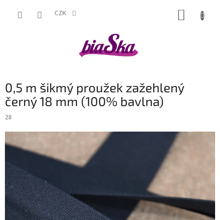
Přejít
NÁKUP
na
CZK
obsah
KOŠÍK
0,5 m šikmý proužek zažehlený
černý 18 mm (100% bavlna)
28