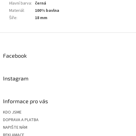
Hlavní barva
:
černá
Materiál
:
100% bavlna
Šíře
:
18 mm
Z
á
p
a
Facebook
t
í
Instagram
Informace pro vás
KDO JSME
DOPRAVA A PLATBA
NAPIŠTE NÁM
REKLAMACE