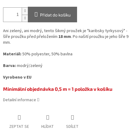
Přidat do košíku
Ani zelený, ani modrý, tento šikmý proužek je "karibsky tyrkysový" -
šíře proužku před přeložením
18 mm
. Po našití proužku je jeho šíře 9
mm.
Materiál:
50% polyester, 50% bavlna
Barva:
modrý/zelený
Vyrobeno v EU
Minimální objednávka 0,5 m = 1 položka v košíku
Detailní informace
ZEPTAT SE
HLÍDAT
SDÍLET