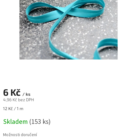
6 Kč
/ ks
4,96 Kč bez DPH
Měrná
12 Kč / 1 m
cena:
Skladem
(153 ks)
Možnosti doručení