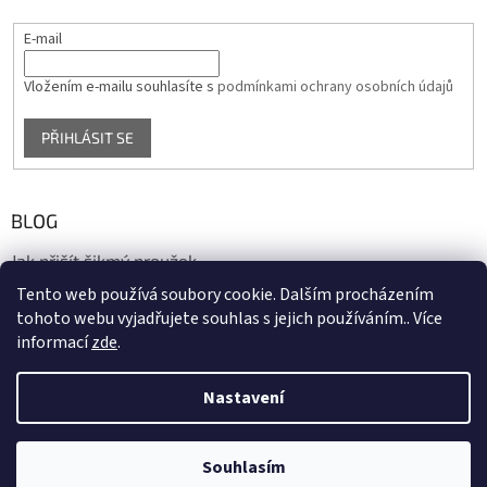
E-mail
Vložením e-mailu souhlasíte s
podmínkami ochrany osobních údajů
PŘIHLÁSIT SE
BLOG
Jak přišít šikmý proužek
Tento web používá soubory cookie. Dalším procházením
17.10.2020
tohoto webu vyjadřujete souhlas s jejich používáním.. Více
informací
zde
.
Vytvořil Shoptet
Nastavení
Copyright 2026
biaska.cz
. Všechna práva vyhrazena.
Upravit
Souhlasím
nastavení cookies