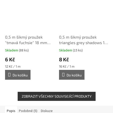
0,5 m šikmý proužek
0,5 m šikmý proužek
"tmavá fuchsie" 18 mm
triangles grey shadows 18
(bavlna/polyester)
mm
Skladem
(88 ks)
Skladem
(15 ks)
6 Kč
8 Kč
Měrná
Měrná
12 Kč / 1 m
16 Kč / 1 m
cena:
cena:
Do košíku
Do košíku
ZOBRAZIT VŠECHNY SOUVISEJÍCÍ PRODUKTY
Popis
Podobné (5)
Diskuze