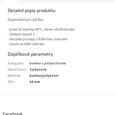
Detailní popis produktu
Doporučení pro údržbu:
- praní do teploty 40°C, mírné odstřeďování
- žehlení stupeň 2
- obvyklé postupy čištění bez omezení
- nesmí se bělit chlórem
Doplňkové parametry
Kategorie
:
bavlna s polyesterem
Hlavní barva
:
tyrkysová
Materiál
:
bavlna/polyester
Šíře
:
18 mm
Z
á
p
a
Facebook