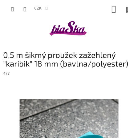
Přejít
NÁKUP
na
CZK
obsah
KOŠÍK
0,5 m šikmý proužek zažehlený
"karibik" 18 mm (bavlna/polyester)
477