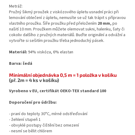
Metráž:
Pružný šikmý proužek z viskózového úpletu usnadní práci při
lemování oblečení z úpletu, nemusíte se už tak trápit s přípravou
vlastního proužku. Šíře proužku před přeložením
20 mm,
po
našití 10 mm. Proužkem můžete olemovat sukni, halenku, šaty či
cokoliv dalšího z pružných materiálů. Buďte originální a odvážní a
vytvořte si sešitím proužku třeba jednoduchý pásek.
Materiál:
94% viskóza, 6% elastan
Barva: šedá
Minimální objednávka 0,5 m = 1 položka v košíku
(př. 2m = 4 ks v košíku)
Vyrobeno v EU, certifikát OEKO-TEX standard 100
Doporučení pro údržbu:
- praní do teploty 30°C, mírné odstřeďování
- žehlení stupeň 1
- obvyklé postupy čištění bez omezení
- nesmí se bělit chlórem