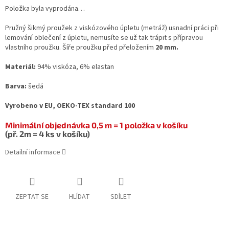
Položka byla vyprodána…
Pružný šikmý proužek z viskózového úpletu (metráž) usnadní práci při
lemování oblečení z úpletu, nemusíte se už tak trápit s přípravou
vlastního proužku. Šíře proužku před přeložením
20 mm.
Materiál:
94% viskóza, 6% elastan
Barva:
šedá
Vyrobeno v EU, OEKO-TEX standard 100
Minimální objednávka 0,5 m = 1 položka v košíku
(př. 2m = 4 ks v košíku)
Detailní informace
ZEPTAT SE
HLÍDAT
SDÍLET