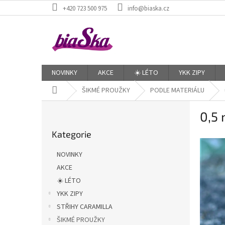
Přejít
+420 723 500 975
info@biaska.cz
na
obsah
NOVINKY
AKCE
☀️ LÉTO
YKK ZIPY
Domů
ŠIKMÉ PROUŽKY
PODLE MATERIÁLU
P
0,5
o
Přeskočit
s
Kategorie
kategorie
t
r
NOVINKY
a
AKCE
n
☀️ LÉTO
n
í
YKK ZIPY
p
STŘIHY CARAMILLA
a
ŠIKMÉ PROUŽKY