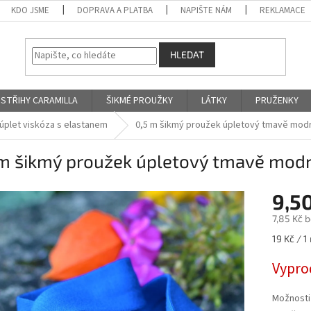
KDO JSME
DOPRAVA A PLATBA
NAPIŠTE NÁM
REKLAMACE
HLEDAT
STŘIHY CARAMILLA
ŠIKMÉ PROUŽKY
LÁTKY
PRUŽENKY
úplet viskóza s elastanem
0,5 m šikmý proužek úpletový tmavě mod
 m šikmý proužek úpletový tmavě mod
9,5
7,85 Kč 
Měrná
19 Kč / 1
cena:
Vypro
Možnosti