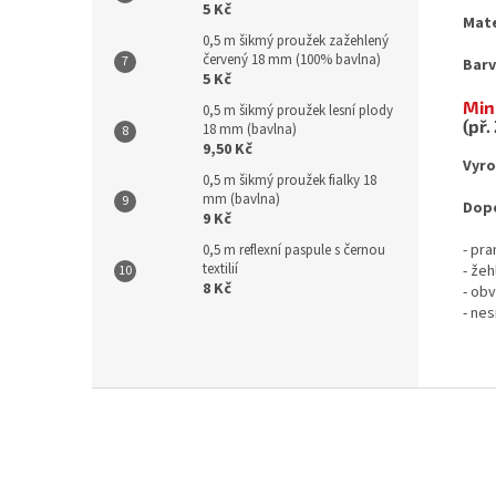
5 Kč
Mate
0,5 m šikmý proužek zažehlený
červený 18 mm (100% bavlna)
Barv
5 Kč
Min
0,5 m šikmý proužek lesní plody
(př.
18 mm (bavlna)
9,50 Kč
Vyro
0,5 m šikmý proužek fialky 18
mm (bavlna)
Dopo
9 Kč
- pr
0,5 m reflexní paspule s černou
textilií
- žeh
8 Kč
- ob
- nes
Z
á
p
a
t