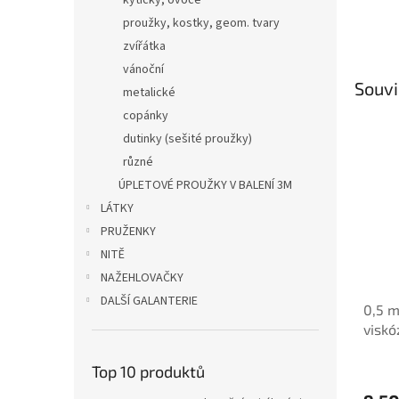
kytičky, ovoce
proužky, kostky, geom. tvary
zvířátka
vánoční
Souvi
metalické
copánky
dutinky (sešité proužky)
různé
ÚPLETOVÉ PROUŽKY V BALENÍ 3M
LÁTKY
PRUŽENKY
NITĚ
NAŽEHLOVAČKY
DALŠÍ GALANTERIE
0,5 m
viskó
mm
Top 10 produktů