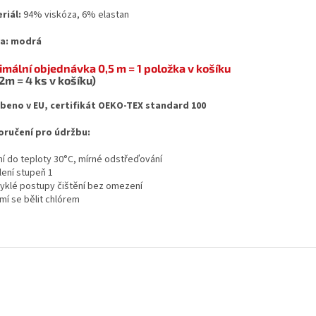
riál:
94% viskóza, 6% elastan
a: modrá
imální objednávka 0,5 m = 1 položka v košíku
 2m = 4 ks v košíku)
beno v EU, certifikát OEKO-TEX standard 100
ručení pro údržbu:
aní do teploty 30°C, mírné odstřeďování
lení stupeň 1
vyklé postupy čištění bez omezení
mí se bělit chlórem