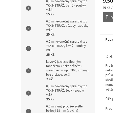
9,50
0,5 m nekonečný spirálový zip
YKK METRÁŽ, černý - zoubky
Měrná
19 Kč /
vel.3
cena:
15 Kč
D
0,5 m nekonečný spirálový zip
YKK METRÁŽ, béžový - zoubky
vel.5
25 Kč
Popi
0,5 m nekonečný spirálový zip
YKK METRÁŽ, černý - zoubky
vel.5
25 Kč
Det
kovový jezdec s dlouhým
Pruž
taháčkem k nekonečnému
nebo
spirálovému zipu YKK, stříbrný,
bez aretace, vel.3
průkr
7 Kč
Ideá
nemá
0,5 m nekonečný spirálový zip
větši
YKK METRÁŽ, šedý - zoubky
vel.5
Šíře
25 Kč
0,5 m šikmý proužek světle
Prou
béžový 18 mm (bavlna)