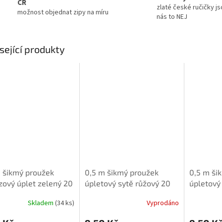
ČR
zlaté české ručičky js
možnost objednat zipy na míru
nás to NEJ
sející produkty
 šikmý proužek
0,5 m šikmý proužek
0,5 m ši
zový úplet zelený 20
úpletový sytě růžový 20
úpletový
mm
Skladem
(34 ks)
Vyprodáno