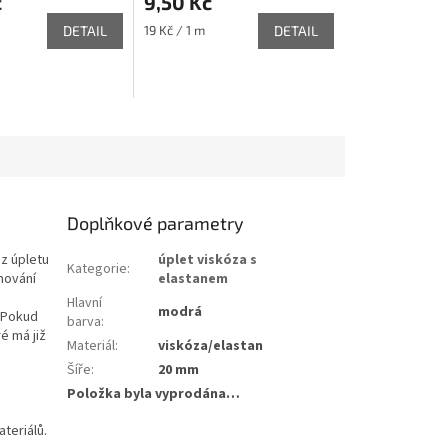
č
9,50 Kč
Měrná
DETAIL
19 Kč / 1 m
DETAIL
cena:
Doplňkové parametry
z úpletu
úplet viskóza s
Kategorie
:
mování
elastanem
Hlavní
modrá
. Pokud
barva
:
é má již
Materiál
:
viskóza/elastan
Šíře
:
20 mm
Položka byla vyprodána…
teriálů.