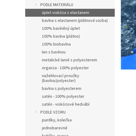
n
PODLE MATERIÁLU
e
úplet viskóza s elastanem
l
bavlna s elastanem (plátnová vazba)
100% bavlněný úplet
100% bavlna (plátno)
100% biobavlna
len s bavlnou
metalické lamé s polyesterem
organza - 100% polyester
nažehlovací proužky
(bavlna/polyester)
bavlna s polyesterem
satén - 100% polyester
satén - viskózové hedvábí
PODLE VZORU
puntíky, kolečka
jednobarevné