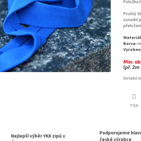
Položka 
Pružný ši
usnadní p
přelože
Materiál
Barva:
m
Vyrobeno
Min. ob
(př. 2m 
Detailní 
TISK
Podporujeme hlav
Nejlepší výběr YKK zipů v
české výrobce