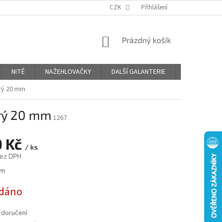
OBCHODNÍ PODMÍNKY
PODMÍNKY OCHRANY OSOBNÍCH ÚDAJŮ
CZK
Přihlášení
NÁKUPNÍ
Prázdný košík
KOŠÍK
NITĚ
NAŽEHLOVAČKY
DALŠÍ GALANTERIE
BLOG
rý 20 mm
rý 20 mm
1267
0 Kč
/ ks
bez DPH
 m
dáno
 doručení