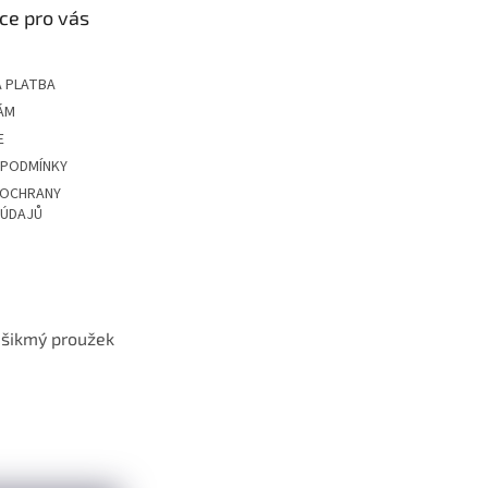
ce pro vás
 PLATBA
ÁM
E
 PODMÍNKY
 OCHRANY
 ÚDAJŮ
t šikmý proužek