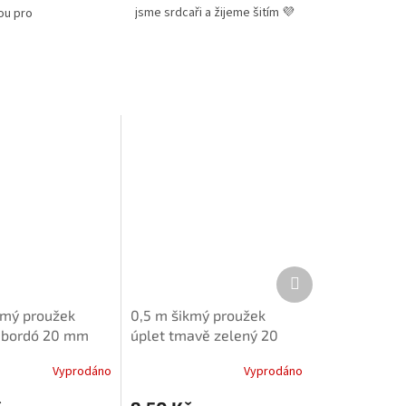
jsme srdcaři a žijeme šitím 💜
ou pro
Další
produkt
kmý proužek
0,5 m šikmý proužek
 bordó 20 mm
úplet tmavě zelený 20
mm
Vyprodáno
Vyprodáno