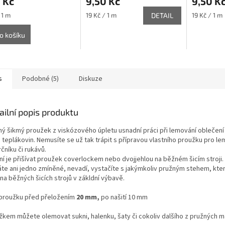
 Kč
9,50 Kč
9,50 K
Měrná
Měrná
 1 m
19 Kč / 1 m
DETAIL
19 Kč / 1 m
cena:
cena:
o košíku
s
Podobné (5)
Diskuze
ailní popis produktu
ný šikmý proužek z viskózového úpletu usnadní práci při lemování oblečení 
 teplákovin. Nemusíte se už tak trápit s přípravou vlastního proužku pro le
čníku či rukávů.
lní je přišívat proužek coverlockem nebo dvojjehlou na běžném šicím stroji
te ani jedno zmíněné, nevadí, vystačíte s jakýmkoliv pružným stehem, kter
na běžných šicích strojů v zákldní výbavě.
 proužku před přeložením
20 mm,
po našití 10 mm
žkem můžete olemovat sukni, halenku, šaty či cokoliv dalšího z pružných ma