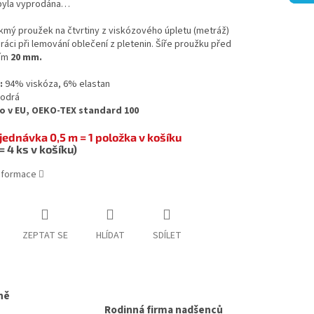
byla vyprodána…
kmý proužek na čtvrtiny z viskózového úpletu (metráž)
ráci při lemování oblečení z pletenin. Šíře proužku před
ním
20 mm.
:
94% viskóza, 6% elastan
odrá
 v EU, OEKO-TEX standard 100
jednávka 0,5 m = 1 položka v košíku
= 4 ks v košíku)
informace
ZEPTAT SE
HLÍDAT
SDÍLET
ně
Rodinná firma nadšenců