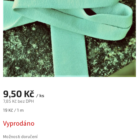
9,50 Kč
/ ks
7,85 Kč bez DPH
Měrná
19 Kč / 1 m
cena:
Vyprodáno
Možnosti doručení