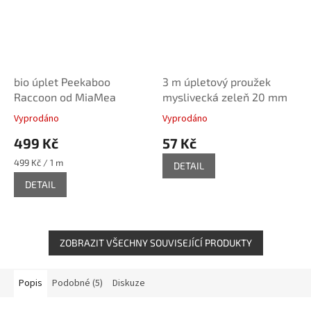
bio úplet Peekaboo
3 m úpletový proužek
Raccoon od MiaMea
myslivecká zeleň 20 mm
Vyprodáno
Vyprodáno
499 Kč
57 Kč
Měrná
499 Kč / 1 m
DETAIL
cena:
DETAIL
ZOBRAZIT VŠECHNY SOUVISEJÍCÍ PRODUKTY
Popis
Podobné (5)
Diskuze