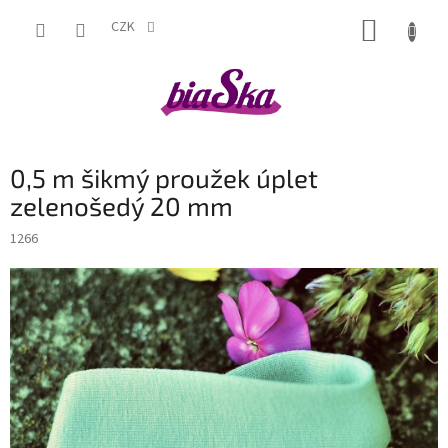
Přejít
NÁKUP
na
CZK
obsah
KOŠÍK
0,5 m šikmý proužek úplet
zelenošedý 20 mm
1266