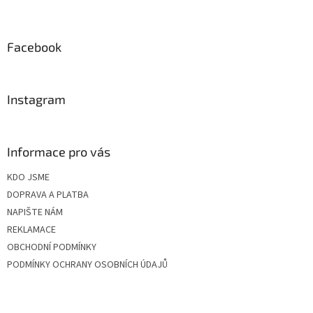
Z
á
p
a
Facebook
t
í
Instagram
Informace pro vás
KDO JSME
DOPRAVA A PLATBA
NAPIŠTE NÁM
REKLAMACE
OBCHODNÍ PODMÍNKY
PODMÍNKY OCHRANY OSOBNÍCH ÚDAJŮ