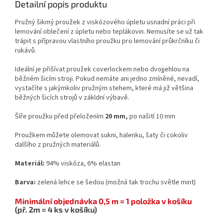
Detailní popis produktu
Pružný šikmý proužek z viskózového úpletu usnadní práci při
lemování oblečení z úpletu nebo teplákovin. Nemusíte se už tak
trápit s přípravou vlastního proužku pro lemování průkrčníku či
rukávů.
Ideální je přišívat proužek coverlockem nebo dvojjehlou na
běžném šicím stroji. Pokud nemáte ani jedno zmíněné, nevadí,
vystačíte s jakýmkoliv pružným stehem, které má již většina
běžných šicích strojů v zákldní výbavě.
Šíře proužku před přeložením
20 mm,
po našití 10 mm
Proužkem můžete olemovat sukni, halenku, šaty či cokoliv
dalšího z pružných materiálů.
Materiál:
94% viskóza, 6% elastan
Barva:
zelená lehce se šedou (možná tak trochu světle mint)
Minimální objednávka 0,5 m = 1 položka v košíku
(př. 2m = 4 ks v košíku)