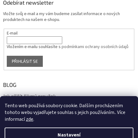
Odebírat newsletter
Vložte svůj e-mail a my vám budeme zasílat informace o nových
produktech na našem e-shopu.
E-mail
Vložením e-mailu souhlasíte s
podmínkami ochrany osobních údajů
PŘIHLÁSIT SE
BLOG
Jak přišít šikmý proužek
Tento web používá soubory cookie. Dalším procházením
17.10.2020
tohoto webu vyjadřujete souhlas s jejich používáním.. Více
informací
zde
.
Vytvořil Shoptet
Nastavení