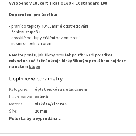
Vyrobeno v EU, certifikát OEKO-TEX standard 100
Doporučení pro údržbu:
- praní do teploty 40°C, mírné odstřeďování
- žehlení stupeň 1
- obvyklé postupy čištění bez omezení
- nesmí se bělit chlórem
Nemáte ponětí, jak šikmý proužek použít? Rádi poradíme.
Návod na začištění okraje látky šikmým proužkem najdete
na našem
blogu
Doplňkové parametry
Kategorie
:
úplet viskóza s elastanem
Hlavní barva
:
zelená
Materiál
:
viskóza/elastan
Šíře
:
20 mm
Položka byla vyprodána…