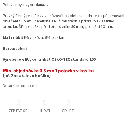
Položka byla vyprodána…
Pružný šikmý proužek z viskózového úpletu usnadní práci při lemování
oblečení z úpletu, nemusíte se už tak trápit s přípravou vlastního
proužku. Šíře proužku před přeložením
20 mm,
po našití 10 mm.
Materiál:
94% viskóza, 6% elastan
Barva:
zelená
Vyrobeno v EU, certifikát OEKO-TEX standard 100
Min. objednávka 0,5 m = 1 položka v košíku
(př. 2m = 4 ks v košíku)
Detailní informace
ZEPTAT SE
HLÍDAT
SDÍLET