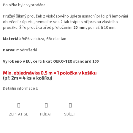
Položka byla vyprodána…
Pružný šikmý proužek z viskózového úpletu usnadní práci při lemování
oblečení z úpletu, nemusíte se už tak trápit s přípravou vlastního
proužku. Šíře proužku před přeložením
20 mm,
po našití 10 mm.
Materiál:
94% viskóza, 6% elastan
Barva:
modrošedá
Vyrobeno v EU, certifikát OEKO-TEX standard 100
Min. objednávka 0,5 m = 1 položka v košíku
(př. 2m = 4 ks v košíku)
Detailní informace
ZEPTAT SE
HLÍDAT
SDÍLET