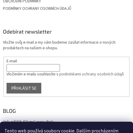
OBCHODNÍ PODMÍNKY
PODMÍNKY OCHRANY OSOBNÍCH ÚDAJŮ
Odebírat newsletter
Vložte svůj e-mail a my vám budeme zasílat informace o nových
produktech na našem e-shopu.
E-mail
Vložením e-mailu souhlasíte s
podmínkami ochrany osobních údajů
PŘIHLÁSIT SE
BLOG
Jak přišít šikmý proužek
Tento web používá soubory cookie. Dalším procházením
17.10.2020