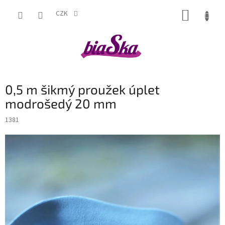
Přejít
NÁKUP
na
CZK
obsah
KOŠÍK
0,5 m šikmý proužek úplet
modrošedý 20 mm
1381