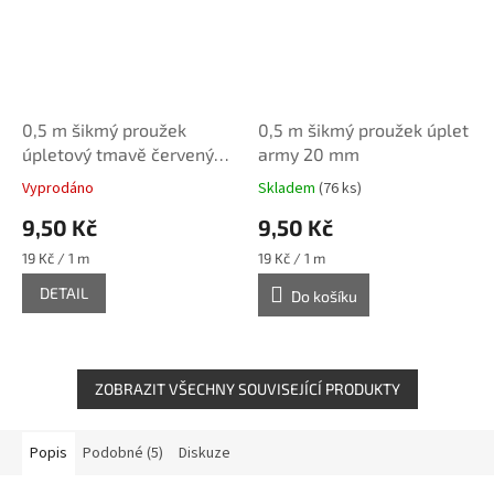
0,5 m šikmý proužek
0,5 m šikmý proužek úplet
úpletový tmavě červený
army 20 mm
20 mm
Vyprodáno
Skladem
(76 ks)
9,50 Kč
9,50 Kč
Měrná
Měrná
19 Kč / 1 m
19 Kč / 1 m
cena:
cena:
DETAIL
Do košíku
ZOBRAZIT VŠECHNY SOUVISEJÍCÍ PRODUKTY
Popis
Podobné (5)
Diskuze