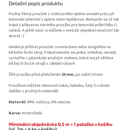
Detailní popis produktu
Pružný šikmý proužek z viskózového úpletu usnadní práci při
lemování oblečení z úpletu nebo teplákovin. Nemusíte se už tak
trápit s přípravou vlastního proužku pro lemování průkrčníku či
rukávů. A ještě navíc si můžete v metráži objednat množství tak
akorát :-)
Ideální je přišívat proužek coverlockem nebo dvojjehlou na
běžném šicím stroji. Pokud nemáte ani jedno zmíněné, nevadí,
vystačíte s jakýmkoliv pružným stehem, které má již většina
běžných šicích strojů v zákldní výbavě.
Šíře proužku před přeložením
20 mm,
po našití 10 mm
Proužkem můžete olemovat sukni, halenku, šaty či cokoliv
dalšího z pružných materiálů.
Materiál:
94% viskóza, 6% elastan
Barva:
modrošedá
Minimální objednávka 0,5 m = 1 položka v košíku
(př. 2m = 4 ks v košíku)