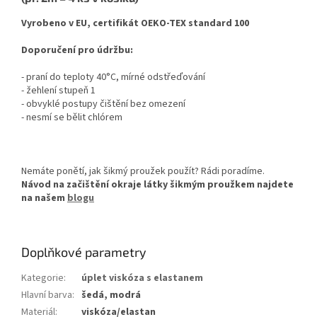
Vyrobeno v EU, certifikát OEKO-TEX standard 100
Doporučení pro údržbu:
- praní do teploty 40°C, mírné odstřeďování
- žehlení stupeň 1
- obvyklé postupy čištění bez omezení
- nesmí se bělit chlórem
Nemáte ponětí, jak šikmý proužek použít? Rádi poradíme.
Návod na začištění okraje látky šikmým proužkem najdete
na našem
blogu
Doplňkové parametry
Kategorie
:
úplet viskóza s elastanem
Hlavní barva
:
šedá, modrá
Materiál
:
viskóza/elastan