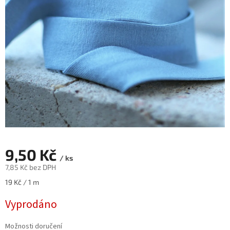
9,50 Kč
/ ks
7,85 Kč bez DPH
Měrná
19 Kč / 1 m
cena:
Vyprodáno
Možnosti doručení