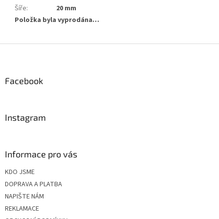
Šíře
:
20 mm
Položka byla vyprodána…
Z
á
p
a
Facebook
t
í
Instagram
Informace pro vás
KDO JSME
DOPRAVA A PLATBA
NAPIŠTE NÁM
REKLAMACE