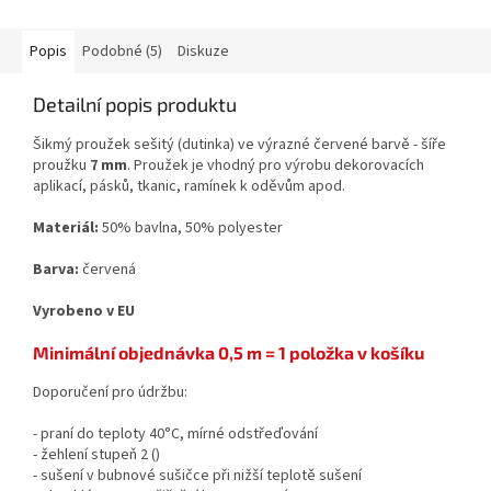
Popis
Podobné (5)
Diskuze
Detailní popis produktu
Šikmý proužek sešitý (dutinka) ve výrazné červené barvě - šíře
proužku
7 mm
. Proužek je vhodný pro výrobu dekorovacích
aplikací, pásků, tkanic, ramínek k oděvům apod.
Materiál:
50% bavlna, 50% polyester
Barva:
červená
Vyrobeno v EU
Minimální objednávka 0,5 m = 1 položka v košíku
Doporučení pro údržbu:
- praní do teploty 40°C, mírné odstřeďování
- žehlení stupeň 2 (
)
- sušení v bubnové sušičce při nižší teplotě sušení