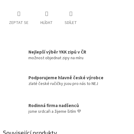
ZEPTAT SE
HLÍDAT
SDÍLET
Nejlepší výběr YKK zipů v ČR
možnost objednat zipy na míru
Podporujeme hlavně české výrobce
zlaté české ručičky jsou pro nás to NEJ
Rodinná firma nadšenců
jsme srdcaři a žijeme šitím 💜
Související produkty