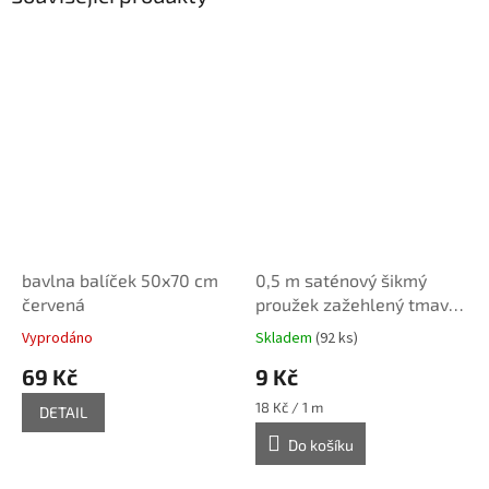
bavlna balíček 50x70 cm
0,5 m saténový šikmý
červená
proužek zažehlený tmavší
červený 18 mm
Vyprodáno
Skladem
(92 ks)
69 Kč
9 Kč
Měrná
18 Kč / 1 m
DETAIL
cena:
Do košíku