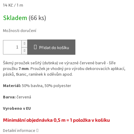
Měrná
14 Kč / 1 m
cena:
Skladem
(66 ks)
Možnosti doručení
Přidat do košíku
Šikmý proužek sešitý (dutinka) ve výrazné červené barvě - šíře
proužku
7 mm
. Proužek je vhodný pro výrobu dekorovacích aplikací,
pásků, tkanic, ramínek k oděvům apod.
Materiál:
50% bavlna, 50% polyester
Barva:
červená
Vyrobeno v EU
Minimální objednávka 0,5 m = 1 položka v košíku
Detailní informace