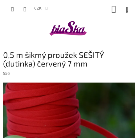
Přejít
NÁKUP
na
CZK
obsah
KOŠÍK
0,5 m šikmý proužek SEŠITÝ
(dutinka) červený 7 mm
556