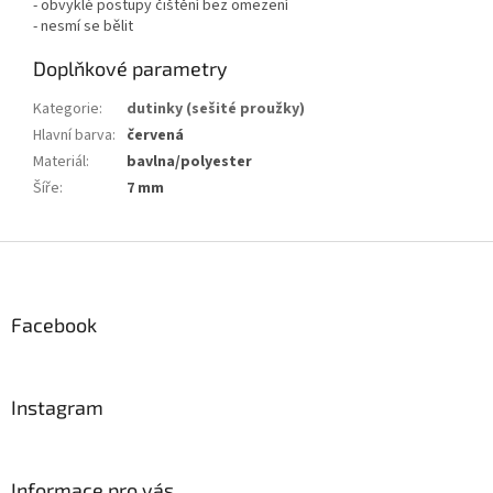
- obvyklé postupy čištění bez omezení
- nesmí se bělit
Doplňkové parametry
Kategorie
:
dutinky (sešité proužky)
Hlavní barva
:
červená
Materiál
:
bavlna/polyester
Šíře
:
7 mm
Z
á
p
a
Facebook
t
í
Instagram
Informace pro vás