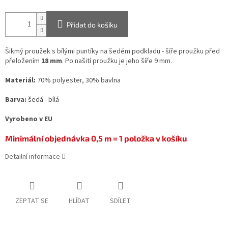
Přidat do košíku
Šikmý proužek s bílými puntíky na šedém podkladu - šíře proužku před
přeložením
18 mm
. Po našití proužku je jeho šíře 9 mm.
Materiál:
70% polyester, 30% bavlna
Barva:
šedá - bílá
Vyrobeno v EU
Minimální objednávka 0,5 m = 1 položka v košíku
Detailní informace
ZEPTAT SE
HLÍDAT
SDÍLET