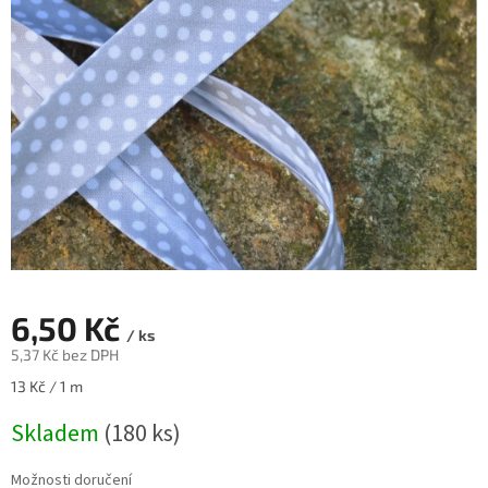
6,50 Kč
/ ks
5,37 Kč bez DPH
Měrná
13 Kč / 1 m
cena:
Skladem
(180 ks)
Možnosti doručení