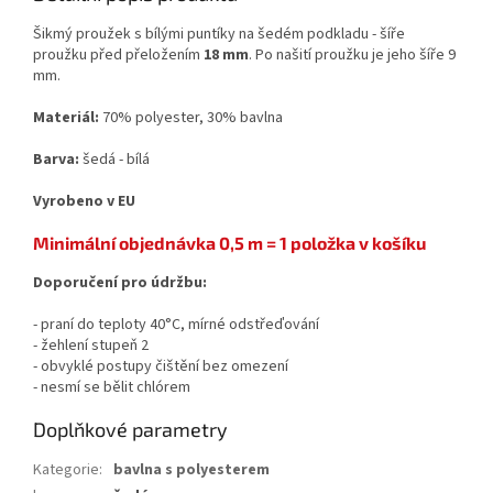
Šikmý proužek s bílými puntíky na šedém podkladu - šíře
proužku před přeložením
18 mm
. Po našití proužku je jeho šíře 9
mm.
Materiál:
70% polyester, 30% bavlna
Barva:
šedá - bílá
Vyrobeno v EU
Minimální objednávka 0,5 m = 1 položka v košíku
Doporučení pro údržbu:
- praní do teploty 40°C, mírné odstřeďování
- žehlení stupeň 2
- obvyklé postupy čištění bez omezení
- nesmí se bělit chlórem
Doplňkové parametry
Kategorie
:
bavlna s polyesterem