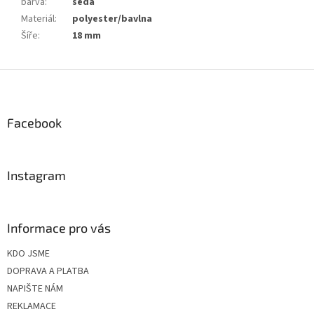
barva
:
šedá
Materiál
:
polyester/bavlna
Šíře
:
18 mm
Z
á
p
a
Facebook
t
í
Instagram
Informace pro vás
KDO JSME
DOPRAVA A PLATBA
NAPIŠTE NÁM
REKLAMACE