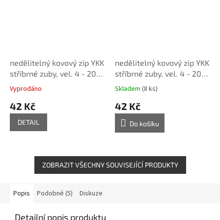
nedělitelný kovový zip YKK
nedělitelný kovový zip YKK
stříbrné zuby, vel. 4 - 20
stříbrné zuby, vel. 4 - 20
cm, tmavě šedý
cm, šedý
Vyprodáno
Skladem
(8 ks)
42 Kč
42 Kč
DETAIL
Do košíku
ZOBRAZIT VŠECHNY SOUVISEJÍCÍ PRODUKTY
Popis
Podobné (5)
Diskuze
Detailní popis produktu