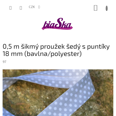
Přejít
NÁKUP
na
CZK
obsah
KOŠÍK
0,5 m šikmý proužek šedý s puntíky
18 mm (bavlna/polyester)
97