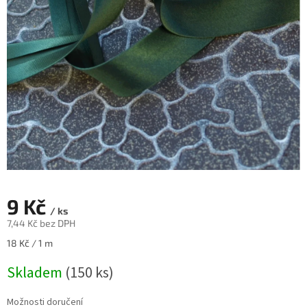
9 Kč
/ ks
7,44 Kč bez DPH
Měrná
18 Kč / 1 m
cena:
Skladem
(150 ks)
Možnosti doručení