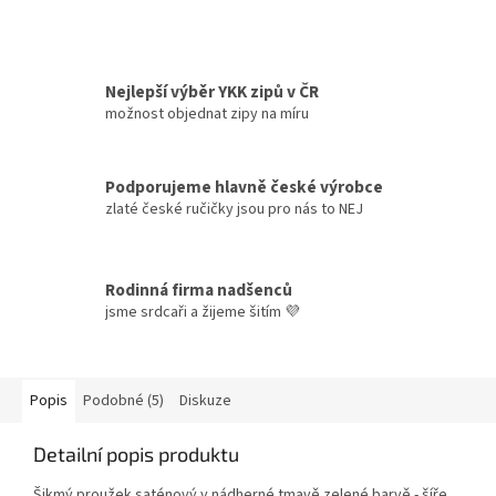
Nejlepší výběr YKK zipů v ČR
možnost objednat zipy na míru
Podporujeme hlavně české výrobce
zlaté české ručičky jsou pro nás to NEJ
Rodinná firma nadšenců
jsme srdcaři a žijeme šitím 💜
Popis
Podobné (5)
Diskuze
Detailní popis produktu
Šikmý proužek saténový v nádherné tmavě zelené barvě - šíře