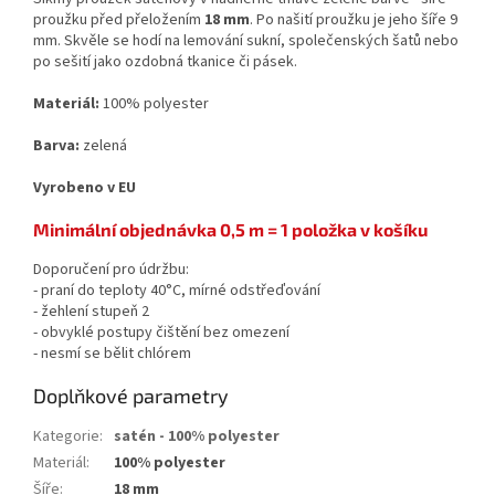
proužku před přeložením
18 mm
. Po našití proužku je jeho šíře 9
mm. Skvěle se hodí na lemování sukní, společenských šatů nebo
po sešití jako ozdobná tkanice či pásek.
Materiál:
100% polyester
Barva:
zelená
Vyrobeno v EU
Minimální objednávka 0,5 m = 1 položka v košíku
Doporučení pro údržbu:
- praní do teploty 40°C, mírné odstřeďování
- žehlení stupeň 2
- obvyklé postupy čištění bez omezení
- nesmí se bělit chlórem
Doplňkové parametry
Kategorie
:
satén - 100% polyester
Materiál
:
100% polyester
Šíře
:
18 mm