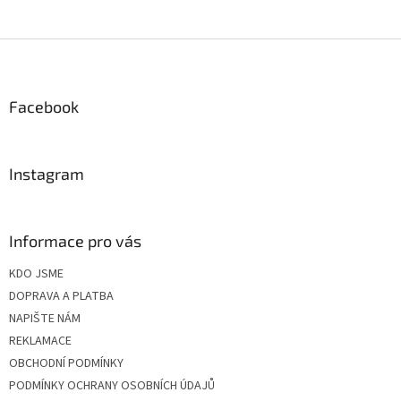
Z
á
p
a
Facebook
t
í
Instagram
Informace pro vás
KDO JSME
DOPRAVA A PLATBA
NAPIŠTE NÁM
REKLAMACE
OBCHODNÍ PODMÍNKY
PODMÍNKY OCHRANY OSOBNÍCH ÚDAJŮ