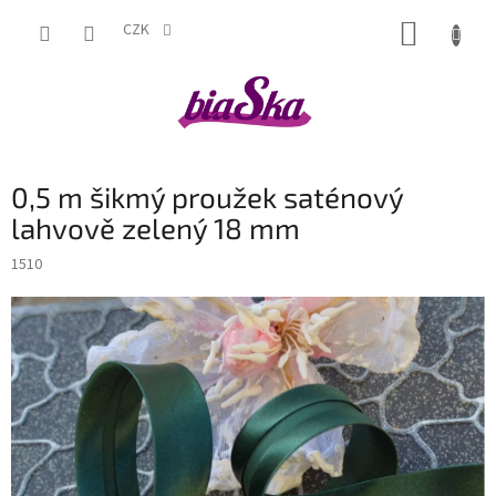
Přejít
NÁKUP
na
CZK
obsah
KOŠÍK
0,5 m šikmý proužek saténový
lahvově zelený 18 mm
1510