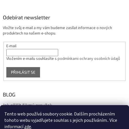
Odebírat newsletter
Vložte svůj e-mail a my vám budeme zasílat informace o nových
produktech na našem e-shopu.
E-mail
Vložením e-mailu souhlasíte s
podmínkami ochrany osobních údajů
PŘIHLÁSIT SE
BLOG
Jak přišít šikmý proužek
Tento web používá soubory cookie. Dalším procházením
17.10.2020
tohoto webu vyjadřujete souhlas s jejich používáním.. Více
informací
zde
.