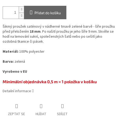
Přidat do košíku
Šikmý proužek saténový v nádherné tmavě zelené barvě - šíře proužku
před přeložením
18 mm
. Po našití proužku je jeho šíře 9 mm. Skvěle se
hodí na lemování sukní, společenských šatů nebo po sešití jako
ozdobná tkanice či pásek.
Materiál:
100% polyester
Barva:
zelená
Vyrobeno v EU
Minimální objednávka 0,5 m = 1 položka v košíku
Detailní informace
ZEPTAT SE
HLÍDAT
SDÍLET