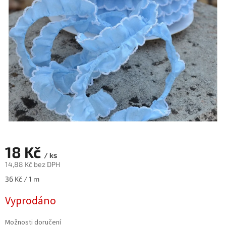
18 Kč
/ ks
14,88 Kč bez DPH
Měrná
36 Kč / 1 m
cena:
Vyprodáno
Možnosti doručení