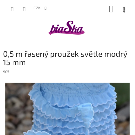
Přejít
NÁKUP
na
CZK
obsah
KOŠÍK
0,5 m řasený proužek světle modrý
15 mm
905