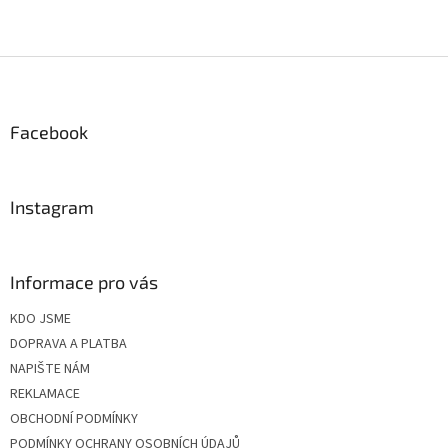
Z
á
p
a
Facebook
t
í
Instagram
Informace pro vás
KDO JSME
DOPRAVA A PLATBA
NAPIŠTE NÁM
REKLAMACE
OBCHODNÍ PODMÍNKY
PODMÍNKY OCHRANY OSOBNÍCH ÚDAJŮ