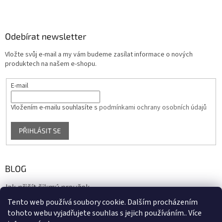
Odebírat newsletter
Vložte svůj e-mail a my vám budeme zasílat informace o nových
produktech na našem e-shopu.
E-mail
Vložením e-mailu souhlasíte s
podmínkami ochrany osobních údajů
PŘIHLÁSIT SE
BLOG
Jak přišít šikmý proužek
Tento web používá soubory cookie. Dalším procházením
17.10.2020
tohoto webu vyjadřujete souhlas s jejich používáním.. Více