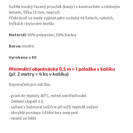
Světle modrý řasený proužek (kanýr) s kontrastním ozdobným
lemem, šířka 15 mm, nepruží.
Překrásně se bude vyjímat jako ozdoba na šatech, sukních,
tričkách i bytovém textilu.
Materiál:
50% polyester, 50% bavlna
Barva:
modrá
Vyrobeno v EU
Minimální objednávka 0,5 m = 1 položka v košíku
(př. 2 metry = 4 ks v košíku)
Doporučení pro údržbu:
- praní do teploty 40°C, mírné odstřeďování
- žehlení stupeň 2 (
)
- sušení v bubnové sušičce při nižší teplotě sušení
- obvyklé postupy čištění bez omezení
- nesmí se bělit