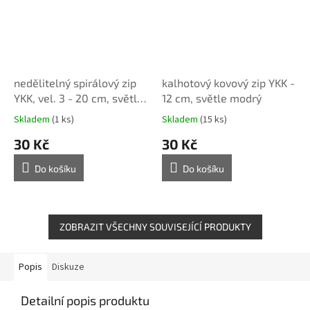
nedělitelný spirálový zip
kalhotový kovový zip YKK -
YKK, vel. 3 - 20 cm, světle
12 cm, světle modrý
modrá
Skladem
(1 ks)
Skladem
(15 ks)
30 Kč
30 Kč
Do košíku
Do košíku
ZOBRAZIT VŠECHNY SOUVISEJÍCÍ PRODUKTY
Popis
Diskuze
Detailní popis produktu