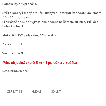
Položka byla vyprodána…
Světle modrý řasený proužek (kanýr) s kontrastním ozdobným lemem,
šířka 15 mm, nepruží.
Překrásně se bude vyjímat jako ozdoba na šatech, sukních, tričkách i
bytovém textilu.
Materiál:
50% polyester, 50% bavlna
Barva:
modrá
Vyrobeno v EU
Min. objednávka 0,5 m = 1 položka v košíku
Detailní informace
ZEPTAT SE
HLÍDAT
SDÍLET