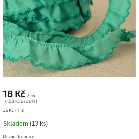
18 Kč
/ ks
14,88 Kč bez DPH
Měrná
36 Kč / 1 m
cena:
Skladem
(13 ks)
Možnosti doručení