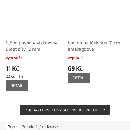
0,5 m paspule viskózový
bavlna balíček 50x70 cm
úplet bílý 12 mm
smaragdová
Vyprodáno
Vyprodáno
11 Kč
69 Kč
Měrná
22 Kč / 1 m
DETAIL
cena:
DETAIL
ZOBRAZIT VŠECHNY SOUVISEJÍCÍ PRODUKTY
Popis
Podobné (3)
Diskuze