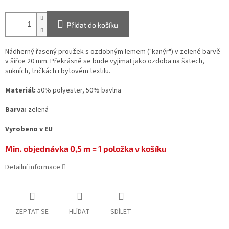
Přidat do košíku
Nádherný řasený proužek s ozdobným lemem ("kanýr") v zelené barvě
v šířce 20 mm. Překrásně se bude vyjímat jako ozdoba na šatech,
sukních, tričkách i bytovém textilu.
Materiál:
50% polyester, 50% bavlna
Barva:
zelená
Vyrobeno v EU
Min. objednávka 0,5 m = 1 položka v košíku
Detailní informace
ZEPTAT SE
HLÍDAT
SDÍLET