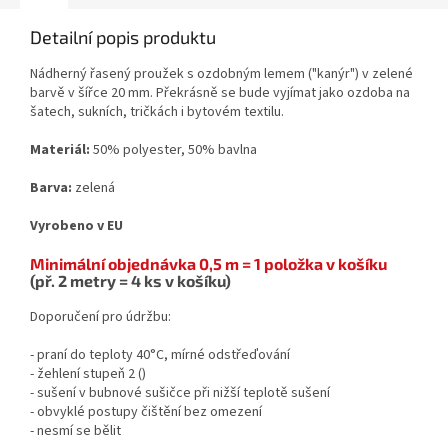
Detailní popis produktu
Nádherný řasený proužek s ozdobným lemem ("kanýr") v zelené
barvě v šířce 20 mm. Překrásně se bude vyjímat jako ozdoba na
šatech, sukních, tričkách i bytovém textilu.
Materiál:
50% polyester, 50% bavlna
Barva:
zelená
Vyrobeno v EU
Minimální objednávka 0,5 m = 1 položka v košíku
(př. 2 metry = 4 ks v košíku)
Doporučení pro údržbu:
- praní do teploty 40°C, mírné odstřeďování
- žehlení stupeň 2 (
)
- sušení v bubnové sušičce při nižší teplotě sušení
- obvyklé postupy čištění bez omezení
- nesmí se bělit