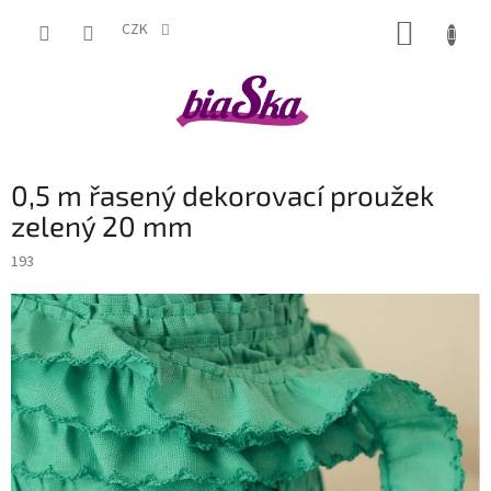
Přejít
NÁKUP
na
CZK
obsah
KOŠÍK
0,5 m řasený dekorovací proužek
zelený 20 mm
193