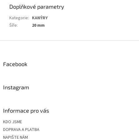
Doplňkové parametry
Kategorie
:
KANÝRY
Šíře
:
20 mm
Z
á
p
a
Facebook
t
í
Instagram
Informace pro vás
KDO JSME
DOPRAVA A PLATBA
NAPIŠTE NÁM