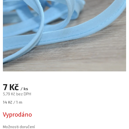
7 Kč
/ ks
5,79 Kč bez DPH
Měrná
14 Kč / 1 m
cena:
Vyprodáno
Možnosti doručení