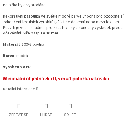
Položka byla vyprodána…
Dekorativní paspulka ve světle modré barvě vhodná pro ozdobnější
zakončení textilních výrobků (všívá se do lemů nebo mezi textilie).
Použití je velmi snadné i pro začátečníky a konečný výsledek předčí
očekávání. Šíře paspule
10 mm
.
Materiál:
100% bavlna
Barva:
modrá
Vyrobeno v EU
Minimální objednávka 0,5 m = 1 položka v košíku
Detailní informace
ZEPTAT SE
HLÍDAT
SDÍLET