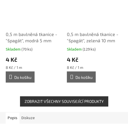
0,5 m bavlněná tkanice -
0,5 m bavlněná tkanice -
"špagát", modrá 5 mm
"špagát", zelená 10 mm
Skladem
(70 ks)
Skladem
(129 ks)
4 Kč
4 Kč
Měrná
Měrná
8 Kč / 1 m
8 Kč / 1 m
cena:
cena:
Do košíku
Do košíku
ZOBRAZIT VŠECHNY SOUVISEJÍCÍ PRODUKTY
Popis
Diskuze