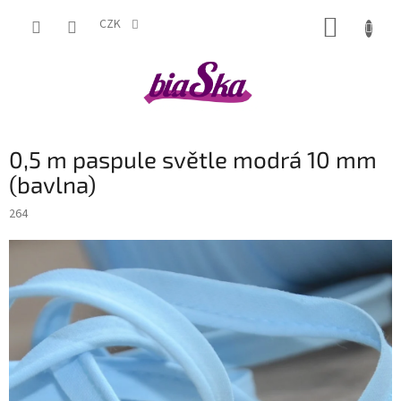
Přejít
NÁKUP
na
CZK
obsah
KOŠÍK
0,5 m paspule světle modrá 10 mm
(bavlna)
264