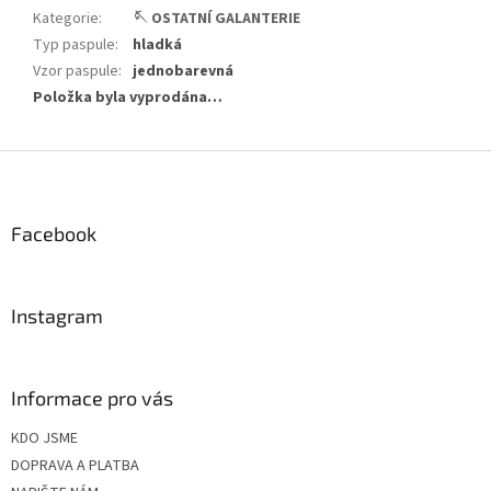
Kategorie
:
🪡 OSTATNÍ GALANTERIE
Typ paspule
:
hladká
Vzor paspule
:
jednobarevná
Položka byla vyprodána…
Z
á
p
a
Facebook
t
í
Instagram
Informace pro vás
KDO JSME
DOPRAVA A PLATBA