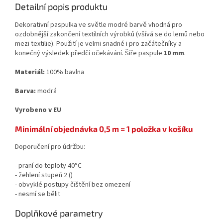
Detailní popis produktu
Dekorativní paspulka ve světle modré barvě vhodná pro
ozdobnější zakončení textilních výrobků (všívá se do lemů nebo
mezi textilie). Použití je velmi snadné i pro začátečníky a
konečný výsledek předčí očekávání. Šíře paspule
10 mm
.
Materiál:
100% bavlna
Barva:
modrá
Vyrobeno v EU
Minimální objednávka 0,5 m = 1 položka v košíku
Doporučení pro údržbu:
- praní do teploty 40°C
- žehlení stupeň 2 (
)
- obvyklé postupy čištění bez omezení
- nesmí se bělit
Doplňkové parametry