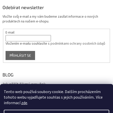
Odebírat newsletter
Vložte svůj e-mail a my vám budeme zasílat informace o nových
produktech na našem e-shopu.
E-mail
Vložením e-mailu souhlasíte s
podmínkami ochrany osobních údajů
PŘIHLÁSIT SE
BLOG
Jak přišít šikmý proužek
Tento web používá soubory cookie. Dalším procházením
17.10.2020
tohoto webu vyjadřujete souhlas s jejich používáním.. Více
informací
zde
.
Vytvořil Shoptet