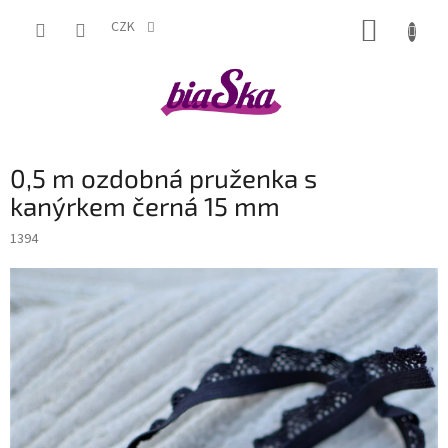
Přejít
NÁKUP
na
CZK
obsah
KOŠÍK
0,5 m ozdobná pruženka s
kanýrkem černá 15 mm
1394