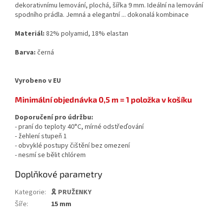
dekorativnímu lemování, plochá, šířka 9 mm. Ideální na lemování
spodního prádla. Jemná a elegantní ... dokonalá kombinace
Materiál:
82% polyamid, 18% elastan
Barva:
černá
Vyrobeno v EU
Minimální objednávka 0,5 m = 1 položka v košíku
Doporučení pro údržbu:
- praní do teploty 40°C, mírné odstřeďování
- žehlení stupeň 1
- obvyklé postupy čištění bez omezení
- nesmí se bělit chlórem
Doplňkové parametry
Kategorie
:
🎗️ PRUŽENKY
Šíře
:
15 mm