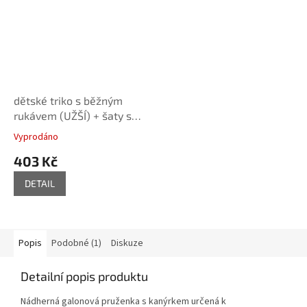
dětské triko s běžným
rukávem (UŽŠÍ) + šaty s
rovnou sukní - tištěný střih
Vyprodáno
Caramilla
403 Kč
DETAIL
Popis
Podobné (1)
Diskuze
Detailní popis produktu
Nádherná galonová pruženka s kanýrkem určená k