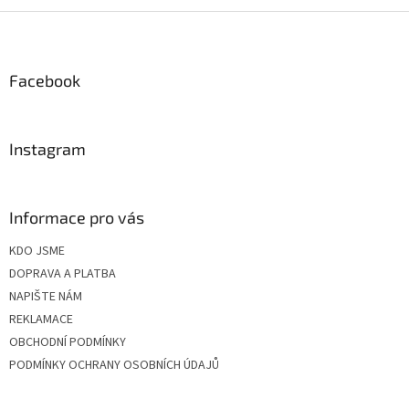
Z
á
p
a
Facebook
t
í
Instagram
Informace pro vás
KDO JSME
DOPRAVA A PLATBA
NAPIŠTE NÁM
REKLAMACE
OBCHODNÍ PODMÍNKY
PODMÍNKY OCHRANY OSOBNÍCH ÚDAJŮ