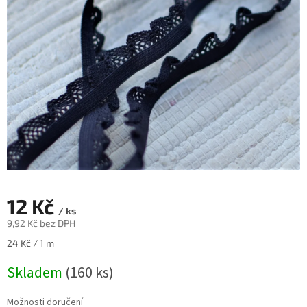
12 Kč
/ ks
9,92 Kč bez DPH
Měrná
24 Kč / 1 m
cena:
Skladem
(160 ks)
Možnosti doručení