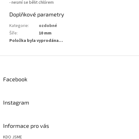
- nesmí se bělit chlórem
Doplňkové parametry
Kategorie
:
ozdobné
Šíře
:
10 mm
Položka byla vyprodána…
Z
á
p
a
Facebook
t
í
Instagram
Informace pro vás
KDO JSME