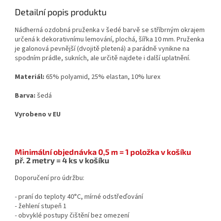
Detailní popis produktu
Nádherná ozdobná pruženka v šedé barvě se stříbrným okrajem
určená k dekorativnímu lemování, plochá, šířka 10 mm. Pruženka
je galonová pevnější (dvojitě pletená) a parádně vynikne na
spodním prádle, sukních, ale určitě najdete i další uplatnění.
Materiál:
65% polyamid, 25% elastan, 10% lurex
Barva:
šedá
Vyrobeno v EU
Minimální objednávka 0,5 m = 1 položka v košíku
př. 2 metry = 4 ks v košíku
Doporučení pro údržbu:
- praní do teploty 40°C, mírné odstřeďování
- žehlení stupeň 1
- obvyklé postupy čištění bez omezení