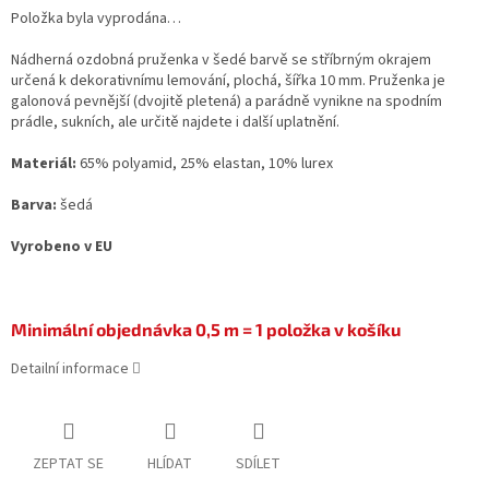
Položka byla vyprodána…
Nádherná ozdobná pruženka v šedé barvě se stříbrným okrajem
určená k dekorativnímu lemování, plochá, šířka 10 mm. Pruženka je
galonová pevnější (dvojitě pletená) a parádně vynikne na spodním
prádle, sukních, ale určitě najdete i další uplatnění.
Materiál:
65% polyamid, 25% elastan, 10% lurex
Barva:
šedá
Vyrobeno v EU
Minimální objednávka 0,5 m = 1 položka v košíku
Detailní informace
ZEPTAT SE
HLÍDAT
SDÍLET