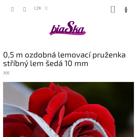
Přejít
NÁKUP
na
CZK
obsah
KOŠÍK
0,5 m ozdobná lemovací pruženka
stříbný lem šedá 10 mm
305