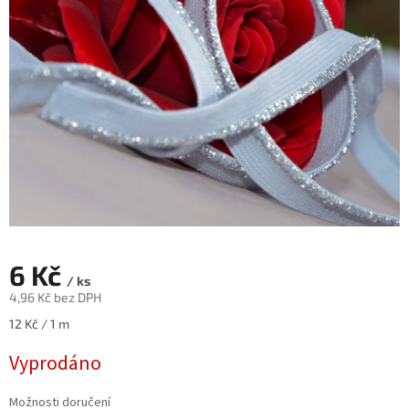
6 Kč
/ ks
4,96 Kč bez DPH
Měrná
12 Kč / 1 m
cena:
Vyprodáno
Možnosti doručení