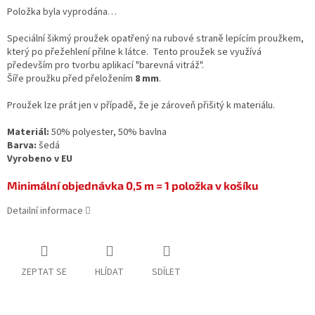
Položka byla vyprodána…
Speciální šikmý proužek opatřený na rubové straně lepícím proužkem,
který po přežehlení přilne k látce. Tento proužek se využívá
především pro tvorbu aplikací "barevná vitráž".
Šíře proužku před přeložením
8 mm
.
Proužek lze prát jen v případě, že je zároveň přišitý k materiálu.
Materiál:
50% polyester, 50% bavlna
Barva:
šedá
Vyrobeno v EU
Minimální objednávka 0,5 m = 1 položka v košíku
Detailní informace
ZEPTAT SE
HLÍDAT
SDÍLET