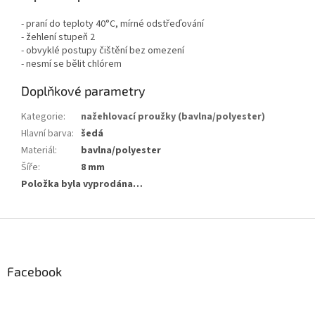
- praní do teploty 40°C, mírné odstřeďování
- žehlení stupeň 2
- obvyklé postupy čištění bez omezení
- nesmí se bělit chlórem
Doplňkové parametry
Kategorie
:
nažehlovací proužky (bavlna/polyester)
Hlavní barva
:
šedá
Materiál
:
bavlna/polyester
Šíře
:
8 mm
Položka byla vyprodána…
Z
á
p
a
Facebook
t
í