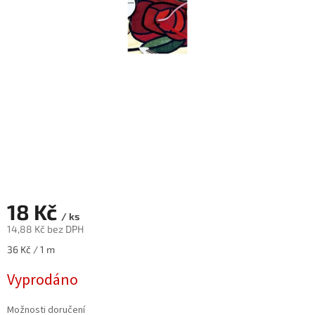
18 Kč
/ ks
14,88 Kč bez DPH
Měrná
36 Kč / 1 m
cena:
Vyprodáno
Možnosti doručení