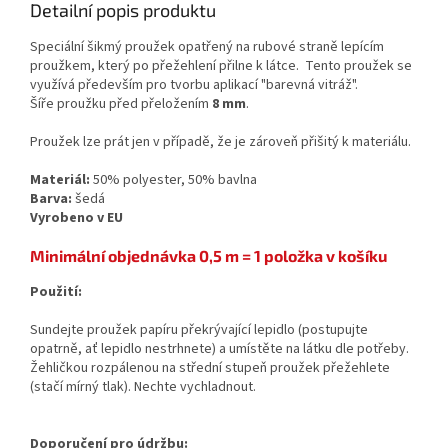
Detailní popis produktu
Speciální šikmý proužek opatřený na rubové straně lepícím
proužkem, který po přežehlení přilne k látce. Tento proužek se
využívá především pro tvorbu aplikací "barevná vitráž".
Šíře proužku před přeložením
8 mm
.
Proužek lze prát jen v případě, že je zároveň přišitý k materiálu.
Materiál:
50% polyester, 50% bavlna
Barva:
šedá
Vyrobeno v EU
Minimální objednávka 0,5 m = 1 položka v košíku
Použití:
Sundejte proužek papíru překrývající lepidlo (postupujte
opatrně, ať lepidlo nestrhnete) a umístěte na látku dle potřeby.
Žehličkou rozpálenou na střední stupeň proužek přežehlete
(stačí mírný tlak). Nechte vychladnout.
Doporučení pro údržbu: