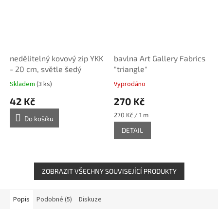
nedělitelný kovový zip YKK
bavlna Art Gallery Fabrics
- 20 cm, světle šedý
"triangle"
Skladem
(3 ks)
Vyprodáno
42 Kč
270 Kč
Měrná
270 Kč / 1 m
Do košíku
cena:
DETAIL
ZOBRAZIT VŠECHNY SOUVISEJÍCÍ PRODUKTY
Popis
Podobné (5)
Diskuze