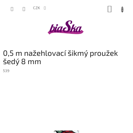
Přejít
NÁKUP
na
CZK
obsah
KOŠÍK
0,5 m nažehlovací šikmý proužek
šedý 8 mm
539