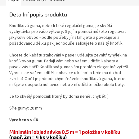
Detailní popis produktu
Knoflíková guma, nebo-li také regulační guma, je skvělá
vychytávka pro vaše výtvory. S jejím pomocí můžete regulovat
jakýkoliv obvod - podle potřeby jí natahujete a povolujete a
požadovanou délku pak jednoduše zafixujete o našitý knoflík.
Chcete do kabátu stahování v pase? Udělejte zevnitř tynýlek na
knoflíkovou gumu. Padají vám nebo vašemu dítěti kalhoty a
pásek vás tlačí? Knoflíková guma vám problém elegantně vyřeší.
Vyhrnují se vašemu dítěti nohavice u kalhot a teče mu do bot
zvrchu? Opět je jednoduchým řešením knoflíková guma, kterou
našijete dospodu nohavice nebo z ní uděláte očko okolo boty.
Je to skvělý pomocník který by doma neměl chybět :)
Šíře gumy: 20 mm
Vyrobeno v ČR
Minimální objednávka 0,5 m = 1 položka v košíku
(např. 2m = 4 ks v košíku)