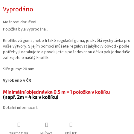
Měrná
Vyprodáno
cena:
Možnosti doručení
Položka byla vyprodána…
Knoflíková guma, nebo-li také regulační guma, je skvělá vychytávka pro
vaše výtvory. S jejím pomocí můžete regulovat jakýkoliv obvod - podle
potřeby jí natahujete a povolujete a požadovanou délku pak jednoduše
zafixujete o našitý knoflík.
Šíře gumy: 20 mm
Vyrobeno v ČR
Minimální objednávka 0,5 m = 1 položka v košíku
(např. 2m = 4 ks v košíku)
Detailní informace
ZEPTAT SE
HLÍDAT
SDÍLET