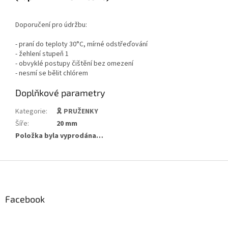
Doporučení pro údržbu:
- praní do teploty 30°C, mírné odstřeďování
- žehlení stupeň 1
- obvyklé postupy čištění bez omezení
- nesmí se bělit chlórem
Doplňkové parametry
Kategorie
:
🎗️ PRUŽENKY
Šíře
:
20 mm
Položka byla vyprodána…
Z
á
p
a
Facebook
t
í