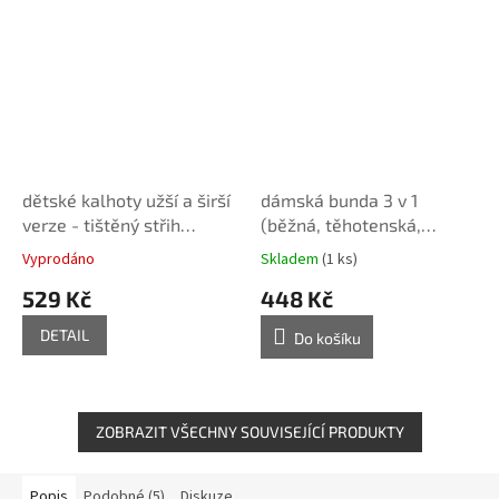
dětské kalhoty užší a širší
dámská bunda 3 v 1
verze - tištěný střih
(běžná, těhotenská,
Caramilla
nosící) XS - XXXXL -
Vyprodáno
Skladem
(1 ks)
tištěný střih Caramilla
529 Kč
448 Kč
DETAIL
Do košíku
ZOBRAZIT VŠECHNY SOUVISEJÍCÍ PRODUKTY
Popis
Podobné (5)
Diskuze