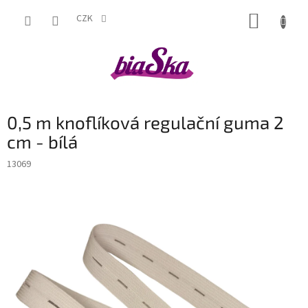
Přejít
NÁKUP
na
CZK
obsah
KOŠÍK
0,5 m knoflíková regulační guma 2
cm - bílá
13069