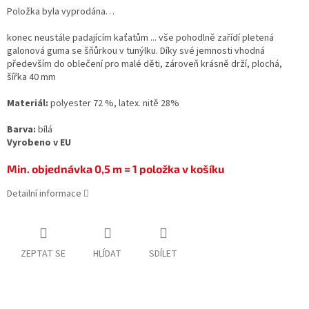
Položka byla vyprodána…
konec neustále padajícím kaťatům ... vše pohodlně zařídí pletená
galonová guma se šňůrkou v tunýlku. Díky své jemnosti vhodná
především do oblečení pro malé děti, zároveň krásně drží, plochá,
šířka 40 mm
Materiál:
polyester 72 %, latex. nitě 28%
Barva:
bílá
Vyrobeno v EU
Min. objednávka 0,5 m = 1 položka v košíku
Detailní informace
ZEPTAT SE
HLÍDAT
SDÍLET