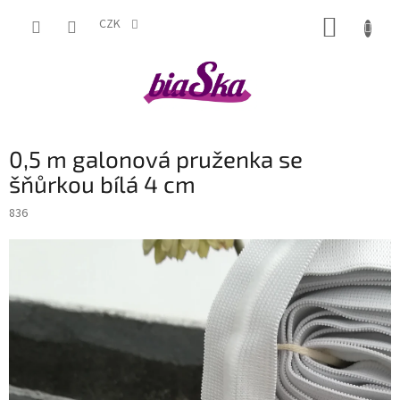
Přejít
NÁKUP
na
CZK
obsah
KOŠÍK
0,5 m galonová pruženka se
šňůrkou bílá 4 cm
836