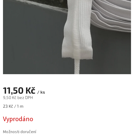
11,50 Kč
/ ks
9,50 Kč bez DPH
Měrná
23 Kč / 1 m
cena:
Vyprodáno
Možnosti doručení