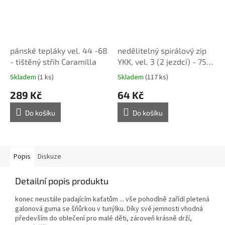
pánské tepláky vel. 44 -68
nedělitelný spirálový zip
- tištěný střih Caramilla
YKK, vel. 3 (2 jezdci) - 75
cm, bílý
Skladem
(1 ks)
Skladem
(117 ks)
289 Kč
64 Kč
Do košíku
Do košíku
Popis
Diskuze
Detailní popis produktu
konec neustále padajícím kaťatům ... vše pohodlně zařídí pletená
galonová guma se šňůrkou v tunýlku. Díky své jemnosti vhodná
především do oblečení pro malé děti, zároveň krásně drží,