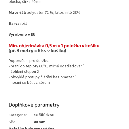
plochá, šířka 40 mm
Materiál:
polyester 72 %, latex. nitě 28%
Barva:
bílá
Vyrobeno v EU
Min. objednávka 0,5 m = 1 položka v košíku
(př. 3 metry = 6 ks v košíku)
Doporučení pro údržbu:
- praní do teploty 60°C, mírné odstřeďování
- žehlení stupeň 2
- obvyklé postupy čištění bez omezení
- nesmí se bělit chlórem
Doplňkové parametry
Kategorie
:
se šňůrkou
Šíře
:
40 mm
Položka byla vyprodána…