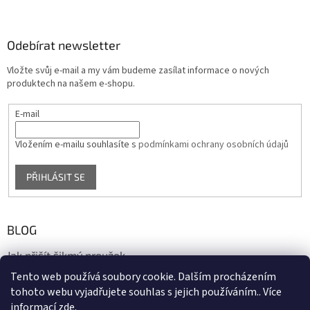
Odebírat newsletter
Vložte svůj e-mail a my vám budeme zasílat informace o nových
produktech na našem e-shopu.
E-mail
Vložením e-mailu souhlasíte s
podmínkami ochrany osobních údajů
PŘIHLÁSIT SE
BLOG
Jak přišít šikmý proužek
Tento web používá soubory cookie. Dalším procházením
17.10.2020
tohoto webu vyjadřujete souhlas s jejich používáním.. Více
informací
zde
.