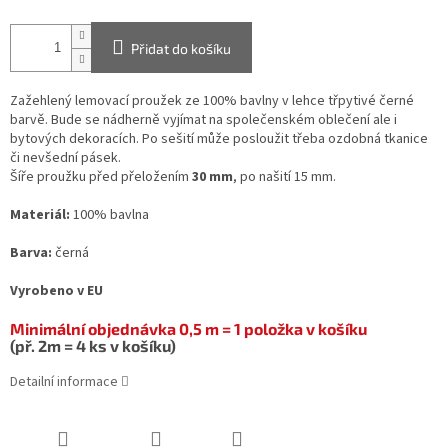
Přidat do košíku
Zažehlený lemovací proužek ze 100% bavlny v lehce třpytivé černé
barvě. Bude se nádherně vyjímat na společenském oblečení ale i
bytových dekoracích. Po sešití může posloužit třeba ozdobná tkanice
či nevšední pásek.
Šíře proužku před přeložením
30 mm
, po našití 15 mm.
Materiál:
100% bavlna
Barva:
černá
Vyrobeno v EU
Minimální objednávka 0,5 m = 1 položka v košíku
(př. 2m = 4 ks v košíku)
Detailní informace