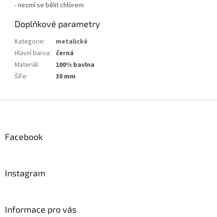
- nesmí se bělit chlórem
Doplňkové parametry
Kategorie
:
metalické
Hlavní barva
:
černá
Materiál
:
100% bavlna
Šíře
:
30 mm
Z
á
p
a
Facebook
t
í
Instagram
Informace pro vás