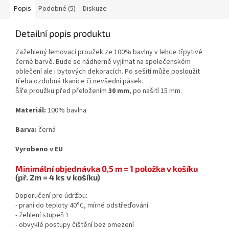
Popis
Podobné (5)
Diskuze
Detailní popis produktu
Zažehlený lemovací proužek ze 100% bavlny v lehce třpytivé
černé barvě. Bude se nádherně vyjímat na společenském
oblečení ale i bytových dekoracích. Po sešití může posloužit
třeba ozdobná tkanice či nevšední pásek.
Šíře proužku před přeložením
30 mm
, po našití 15 mm.
Materiál:
100% bavlna
Barva:
černá
Vyrobeno v EU
Minimální objednávka 0,5 m = 1 položka v košíku
(př. 2m = 4 ks v košíku)
Doporučení pro údržbu:
- praní do teploty 40°C, mírné odstřeďování
- žehlení stupeň 1
- obvyklé postupy čištění bez omezení