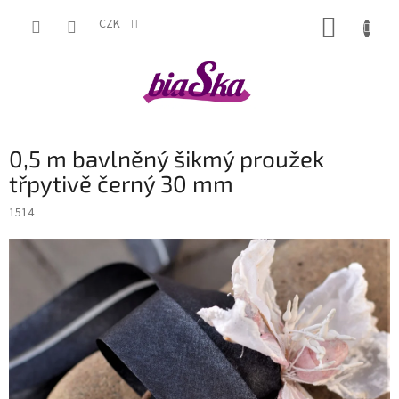
Přejít
NÁKUP
na
CZK
obsah
KOŠÍK
0,5 m bavlněný šikmý proužek
třpytivě černý 30 mm
1514