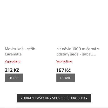
Maxisukně - střih
nit návin 1000 m černá s
Caramilla
odstíny šedé - sabaC
multicolor Amann
Vyprodáno
Vyprodáno
212 Kč
167 Kč
DETAIL
DETAIL
ZOBRAZIT VŠECHNY SOUVISEJÍCÍ PRODUKTY