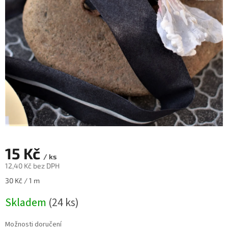
15 Kč
/ ks
12,40 Kč bez DPH
Měrná
30 Kč / 1 m
cena:
Skladem
(24 ks)
Možnosti doručení