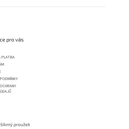
ce pro vás
 PLATBA
ÁM
E
 PODMÍNKY
 OCHRANY
 ÚDAJŮ
t šikmý proužek