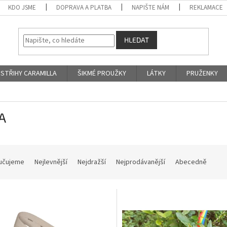
KDO JSME
DOPRAVA A PLATBA
NAPIŠTE NÁM
REKLAMACE
HLEDAT
STŘIHY CARAMILLA
ŠIKMÉ PROUŽKY
LÁTKY
PRUŽENKY
A
učujeme
Nejlevnější
Nejdražší
Nejprodávanější
Abecedně