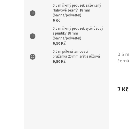
0,5 m šikmý proužek zažehlený
"lahvově zelený" 18 mm
(bavlna/polyester)
6 Kč
0,5 m šikmý proužek sytě růžový
s puntíky 18 mm
(bavlna/polyester)
6,50 Kč
0,5 m půlená lemovací
0,5 
pruženka 20 mm světle růžová
černá
9,50 Kč
7 Kč