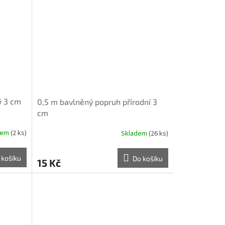
ý 3 cm
0,5 m bavlněný popruh přírodní 3
cm
dem
(2 ks)
Skladem
(26 ks)
 košíku
Do košíku
15 Kč