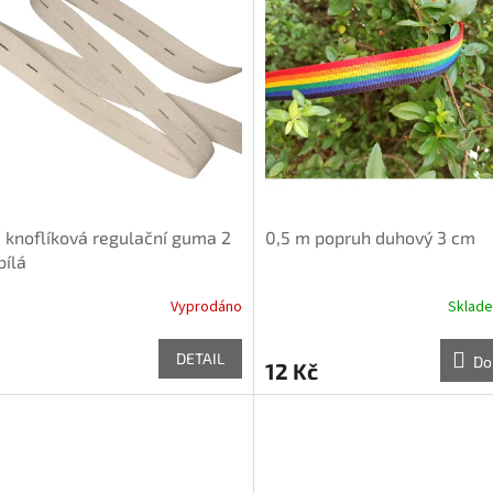
 knoflíková regulační guma 2
0,5 m popruh duhový 3 cm
bílá
Vyprodáno
Sklad
DETAIL
Do
12 Kč