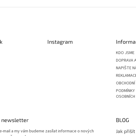
á
k
d
o
a
v
c
á
í
n
p
í
r
k
Instagram
Informa
v
k
KDO JSME
y
v
DOPRAVA A
ý
NAPIŠTE N
p
REKLAMAC
i
s
OBCHODNÍ
u
PODMÍNKY
OSOBNÍCH
 newsletter
BLOG
 e-mail a my vám budeme zasílat informace o nových
Jak přiší