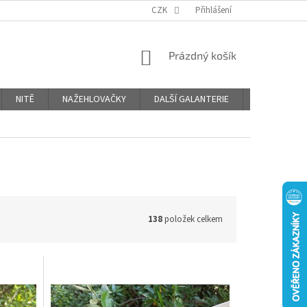
OBCHODNÍ PODMÍNKY
PODMÍNKY OCHRANY OSOBNÍCH ÚDAJŮ
CZK
Přihlášení
NÁKUPNÍ
Prázdný košík
KOŠÍK
NITĚ
NAŽEHLOVAČKY
DALŠÍ GALANTERIE
BLOG
138
položek celkem