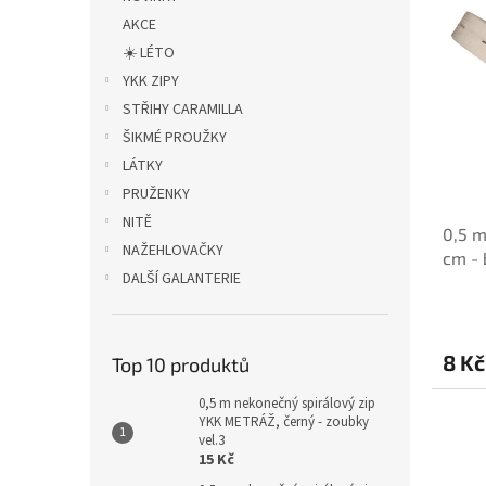
i
r
n
s
o
AKCE
e
p
d
l
☀️ LÉTO
r
u
YKK ZIPY
o
k
STŘIHY CARAMILLA
d
t
ŠIKMÉ PROUŽKY
u
ů
LÁTKY
k
t
PRUŽENKY
ů
NITĚ
0,5 m
NAŽEHLOVAČKY
cm - 
DALŠÍ GALANTERIE
8 Kč
Top 10 produktů
0,5 m nekonečný spirálový zip
YKK METRÁŽ, černý - zoubky
vel.3
15 Kč