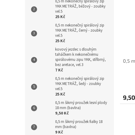
0,5 m nekonečný spirálový zip
YKK METRÁŽ, béžový - zoubky
vel.5
25 Kč
0,5 m nekonečný spirálový zip
YKK METRÁŽ, černý - zoubky
vel.5
25 Kč
kovový jezdec s dlouhým
taháčkem k nekonečnému
spirálovému zipu YKK, stříbrný,
0,5 m
bez aretace, vel.3
7 Kč
0,5 m nekonečný spirálový zip
YKK METRÁŽ, šedý - zoubky
vel.5
25 Kč
9,50
0,5 m šikmý proužek lesní plody
18 mm (bavlna)
9,50 Kč
0,5 m šikmý proužek fialky 18
mm (bavlna)
9 Kč