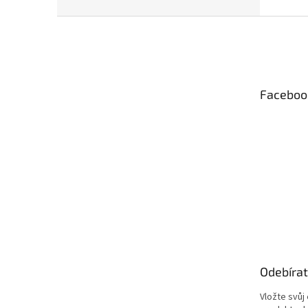
Z
á
p
a
t
Faceboo
í
Odebírat
Vložte svůj