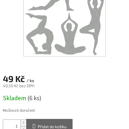
49 Kč
/ ks
40,50 Kč bez DPH
Měrná
Skladem
(6 ks)
cena:
Možnosti doručení
Přidat do košíku