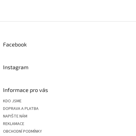
Z
á
p
a
Facebook
t
í
Instagram
Informace pro vás
KDO JSME
DOPRAVA A PLATBA
NAPIŠTE NÁM
REKLAMACE
OBCHODNÍ PODMÍNKY