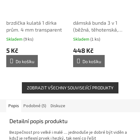
brzdička kulatá 1 dírka
dámská bunda 3 v 1
prům. 4 mm transparent
(běžná, těhotenská,
nosící) XS - XXXXL -
Skladem
(9 ks)
Skladem
(1 ks)
tištěný střih Caramilla
5 Kč
448 Kč
Do košíku
Do košíku
ZOBRAZIT VŠECHNY SOUVISEJÍCÍ PRODUKTY
Popis
Podobné (5)
Diskuze
Detailní popis produktu
Bezpečnost pro velké i malé .... jednoduše je dobré být viděn a
když je reflexní prvek i hezký, tak není co řešit