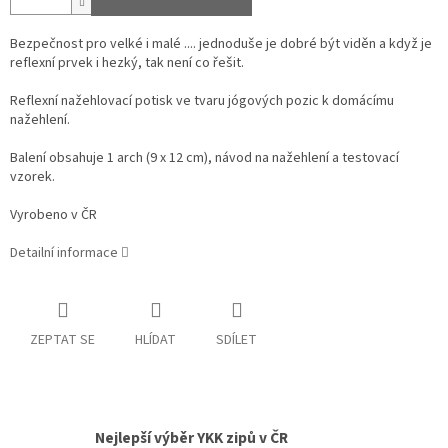
Bezpečnost pro velké i malé .... jednoduše je dobré být viděn a když je
reflexní prvek i hezký, tak není co řešit.
Reflexní nažehlovací potisk ve tvaru jógových pozic k domácímu
nažehlení.
Balení obsahuje 1 arch (9 x 12 cm), návod na nažehlení a testovací
vzorek.
Vyrobeno v ČR
Detailní informace
ZEPTAT SE
HLÍDAT
SDÍLET
Nejlepší výběr YKK zipů v ČR