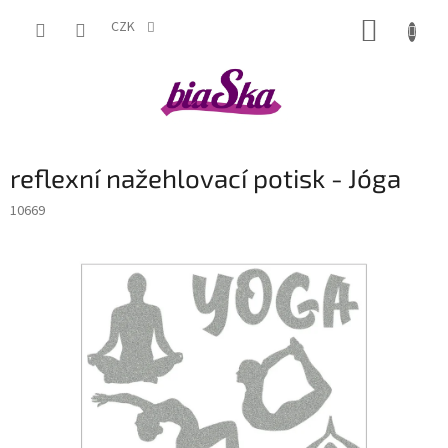
Přejít
NÁKUP
na
CZK
obsah
KOŠÍK
reflexní nažehlovací potisk - Jóga
10669