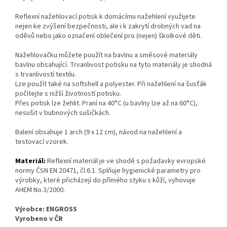
Reflexní nažehlovací potisk k domácímu nažehlení využijete
nejen ke zvýšení bezpečnosti, ale i k zakrytí drobných vad na
oděvů nebo jako označení oblečení pro (nejen) školkové děti.
Nažehlovačku můžete použít na bavlnu a směsové materiály
bavlnu obsahující. Trvanlivost potisku na tyto materiály je shodná
s trvanlivostí textilu.
Lze použít také na softshell a polyester. Při nažehlení na šusťák
počítejte s nižší životností potisku.
Přes potisk lze žehlit. Praní na 40°C (u bavlny lze až na 60°C),
nesušit v bubnových sušičkách.
Balení obsahuje 1 arch (9 x 12 cm), návod na nažehlení a
testovací vzorek.
Materiál:
Reflexní materiál je ve shodě s požadavky evropské
normy ČSN EN 20471, čl.6.1. Splňuje hygienické parametry pro
výrobky, které přicházejí do přímého styku s kůží, vyhovuje
AHEM No.3/2000.
Výrobce: ENGROSS
Vyrobeno v ČR