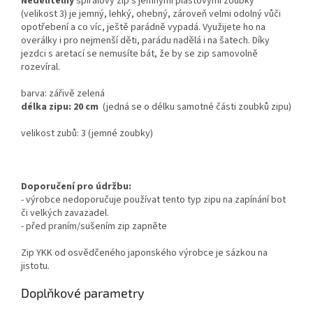
Nedělitelný
spirálový zip s jemnými plastovými zoubky
(velikost 3) je jemný, lehký, ohebný, zároveň velmi odolný vůči
opotřebení a co víc, ještě parádně vypadá.
Využijete ho na
overálky i pro nejmenší děti, parádu nadělá i na šatech. Díky
jezdci s aretací se nemusíte bát, že by se zip samovolně
rozevíral.
barva: zářivě zelená
délka zipu: 20 cm
(
jedná se o délku samotné části zoubků zipu)
v
elikost zubů: 3 (jemné zoubky)
Doporučení pro údržbu:
- výrobce nedoporučuje používat tento typ zipu na zapínání bot
či velkých zavazadel.
- před praním/sušením zip zapněte
Zip YKK od osvědčeného japonského výrobce je sázkou na
jistotu.
Doplňkové parametry