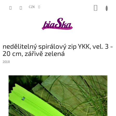
Přejít
NÁKUP
na
CZK
obsah
KOŠÍK
nedělitelný spirálový zip YKK, vel. 3 -
20 cm, zářivě zelená
2018