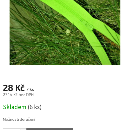
28 Kč
/ ks
23,14 Kč bez DPH
Měrná
Skladem
(6 ks)
cena:
Možnosti doručení