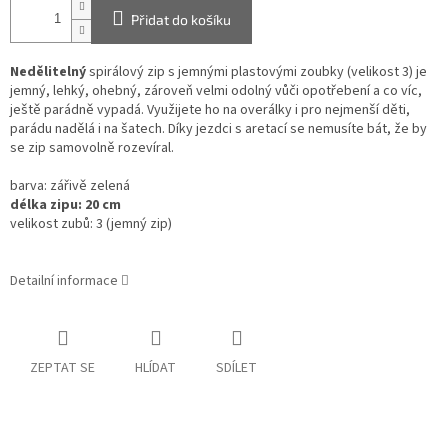
Přidat do košíku
Nedělitelný
spirálový zip s jemnými plastovými zoubky (velikost 3) je
jemný, lehký, ohebný, zároveň velmi odolný vůči opotřebení a co víc,
ještě parádně vypadá.
Využijete ho na overálky i pro nejmenší děti,
parádu nadělá i na šatech. Díky jezdci s aretací se nemusíte bát, že by
se zip samovolně rozevíral.
barva: zářivě zelená
délka zipu: 20 cm
velikost zubů: 3 (jemný zip)
Detailní informace
ZEPTAT SE
HLÍDAT
SDÍLET