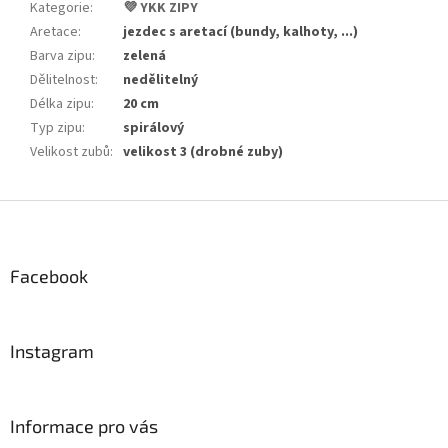
Kategorie
:
💜 YKK ZIPY
Aretace
:
jezdec s aretací (bundy, kalhoty, ...)
Barva zipu
:
zelená
Dělitelnost
:
nedělitelný
Délka zipu
:
20 cm
Typ zipu
:
spirálový
Velikost zubů
:
velikost 3 (drobné zuby)
Z
á
p
a
Facebook
t
í
Instagram
Informace pro vás