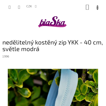
Přejít
NÁKUP
na
CZK
obsah
KOŠÍK
nedělitelný kostěný zip YKK - 40 cm,
světle modrá
1996