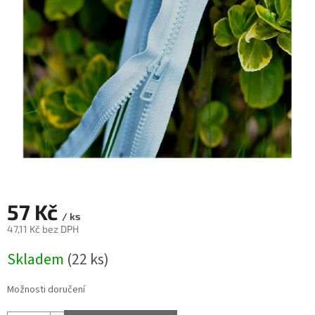
57 Kč
/ ks
47,11 Kč bez DPH
Měrná
Skladem
(22 ks)
cena:
Možnosti doručení