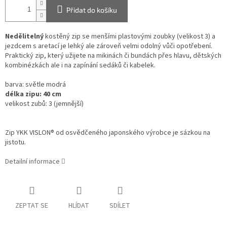
Přidat do košíku
Nedělitelný
kostěný zip se menšími plastovými zoubky (velikost 3)
a
jezdcem s aretací
je lehký ale zároveň velmi odolný vůči opotřebení.
Praktický zip, který užijete na mikinách či bundách přes hlavu, dětských
kombinézkách ale i na zapínání sedáků či kabelek.
barva: světle modrá
délka zipu: 40 cm
velikost zubů: 3 (jemnější)
Zip YKK VISLON® od osvědčeného japonského výrobce je sázkou na
jistotu.
Detailní informace
ZEPTAT SE
HLÍDAT
SDÍLET