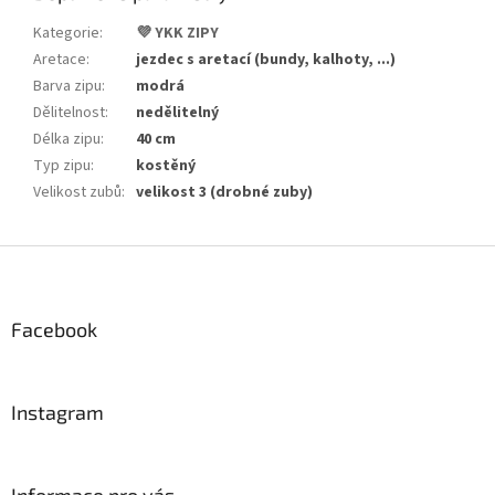
Kategorie
:
💜 YKK ZIPY
Aretace
:
jezdec s aretací (bundy, kalhoty, ...)
Barva zipu
:
modrá
Dělitelnost
:
nedělitelný
Délka zipu
:
40 cm
Typ zipu
:
kostěný
Velikost zubů
:
velikost 3 (drobné zuby)
Z
á
p
a
Facebook
t
í
Instagram
Informace pro vás