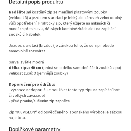
Detailní popis produktu
Nedělitelný
kostěný zip se menšími plastovými zoubky
(velikost 3)
a jezdcem s aretací
je lehký ale zároveň velmi odolný
vůči opotřebení. Praktický zip, který užijete na mikinách či
bundách přes hlavu, dětských kombinézkách ale i na zapínání
sedáků či kabelek.
Jezdec s aretací (brzdou) je zárukou toho, že se zip nebude
samovolně rozevírat.
barva
: světle modrá
délka zipu: 40 cm
(jedná se o délku samotné části zoubků zipu)
velikost zubů: 3 (jemnější zoubky)
Doporučení pro údržbu:
- výrobce nedoporučuje používat tento typ zipu na zapínání bot
či velkých zavazadel.
- před praním/sušením zip zapněte
Zip YKK VISLON® od osvědčeného japonského výrobce je sázkou
na jistotu.
Doplňkové parametry