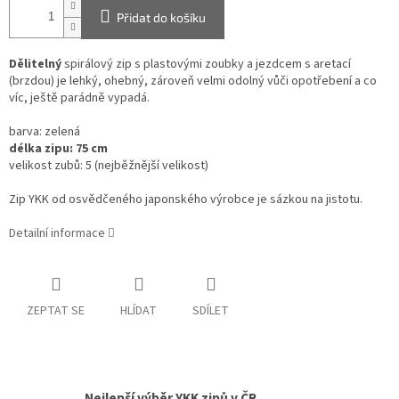
Přidat do košíku
Dělitelný
spirálový zip s plastovými zoubky a jezdcem s aretací
(brzdou) je lehký, ohebný, zároveň velmi odolný vůči opotřebení a co
víc, ještě parádně vypadá.
barva: zelená
délka zipu: 75 cm
velikost zubů: 5 (nejběžnější velikost)
Zip YKK od osvědčeného japonského výrobce je sázkou na jistotu.
Detailní informace
ZEPTAT SE
HLÍDAT
SDÍLET
Nejlepší výběr YKK zipů v ČR