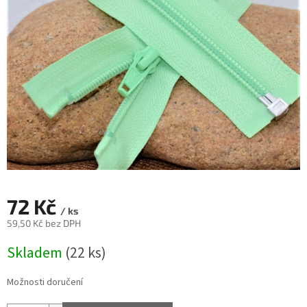
72 Kč
/ ks
59,50 Kč bez DPH
Měrná
Skladem
(22 ks)
cena:
Možnosti doručení