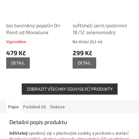
bio bavlněný popelín On
softshell jarní/podzimní
Point od Monaluna
18/12 zelenomodrý
Vyprodáno
Na dotaz
(0,1 m)
479 Kč
299 Kč
DETAIL
DETAIL
ZOBRAZIT VŠECHNY SOUVISEJÍCÍ PRODUKTY
Popis
Podobné (5)
Diskuze
Detailní popis produktu
Dělitelný
spirálový zip s plastovými zoubky a jezdcem s aretací