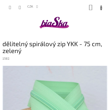
Přejít
NÁKUP
na
CZK
obsah
KOŠÍK
dělitelný spirálový zip YKK - 75 cm,
zelený
1582