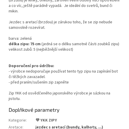
(brzdou) je lehký, ohebný, zároveň velmi odolný vůči opotřebení
a co víc, ještě parádně vypadá.
Je ideální do svetrů, bund či
mikin.
Jezdec s aretací (brzdou) je zárukou toho, že se zip nebude
samovolně rozevírat.
barva: zelená
délka zipu: 75 cm
(
jedná se o délku samotné části zoubků zipu)
velikost zubů: 5
(nejběžnější velikost)
Doporučení pro údržbu:
- výrobce nedoporučuje používat tento typ zipu na zapínání bot
či těžkých zavazadel.
- před praním/sušením zip zapněte
Zip YKK od osvědčeného japonského výrobce je sázkou na
jistotu.
Doplňkové parametry
Kategorie
:
💜 YKK ZIPY
Aretace
:
jezdec s aretací (bundy, kalhoty, ...)