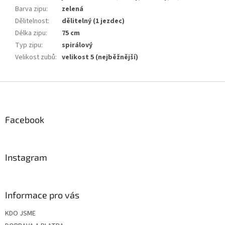
Barva zipu
:
zelená
Dělitelnost
:
dělitelný (1 jezdec)
Délka zipu
:
75 cm
Typ zipu
:
spirálový
Velikost zubů
:
velikost 5 (nejběžnější)
Z
á
p
a
Facebook
t
í
Instagram
Informace pro vás
KDO JSME