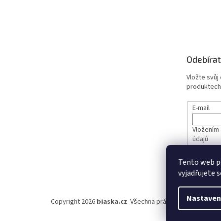
Odebírat
Vložte svůj
produktech
E-mail
Vložením 
údajů
Tento web p
PŘIHL
vyjadřujete s
Nastaven
Copyright 2026
biaska.cz
. Všechna práva vyhrazena.
Upra