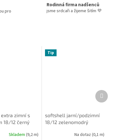
Rodinná firma nadšenců
jsme srdcaři a žijeme šitím 💜
ou pro
Tip
Další
produkt
 extra zimní s
softshell jarní/podzimní
 18/12 černý
18/12 zelenomodrý
Skladem
(9,2 m)
Na dotaz
(0,1 m)