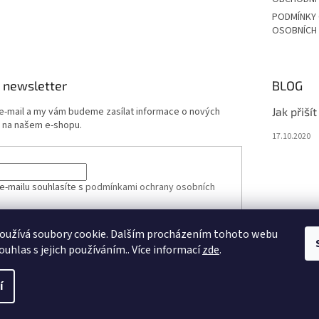
PODMÍNKY
OSOBNÍCH
 newsletter
BLOG
 e-mail a my vám budeme zasílat informace o nových
Jak přiší
 na našem e-shopu.
17.10.2020
e-mailu souhlasíte s
podmínkami ochrany osobních
oužívá soubory cookie. Dalším procházením tohoto webu
ÁSIT SE
ouhlas s jejich používáním.. Více informací
zde
.
í
vit nastavení cookies