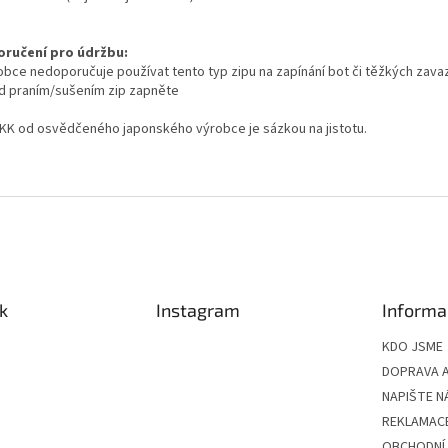
ručení pro údržbu:
robce nedoporučuje používat tento typ zipu na zapínání bot či těžkých zava
ed praním/sušením zip zapněte
YKK od osvědčeného japonského výrobce je sázkou na jistotu.
k
Instagram
Informa
KDO JSME
DOPRAVA A
NAPIŠTE N
REKLAMAC
OBCHODNÍ