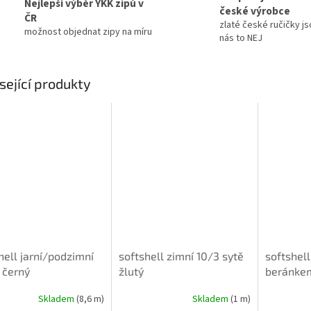
Nejlepší výběr YKK zipů v
české výrobce
ČR
zlaté české ručičky js
možnost objednat zipy na míru
nás to NEJ
sející produkty
hell jarní/podzimní
softshell zimní 10/3 sytě
softshell
 černý
žlutý
beránkem
Skladem
(8,6 m)
Skladem
(1 m)