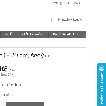
OBCHODNÍ PODMÍNKY
PODMÍNKY OCHRANY OSOBNÍCH ÚDAJŮ
CZK
Přihlášení
NÁKUPNÍ
Prázdný košík
KOŠÍK
NITĚ
NAŽEHLOVAČKY
DALŠÍ GALANTERIE
BLOG
ci) - 70 cm, šedý
1684
 Kč
/ ks
č bez DPH
dem
(16 ks)
 doručení