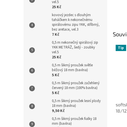
vel.5
25 Kč
kovový jezdec s dlouhým
taháčkem k nekonečnému
spirálovému zipu YKK, stříbrný,
bez aretace, vel.3
Souvi
7 Kč
0,5 m nekonečný spirálový zip
YKK METRÁŽ, šedý - zoubky
Tip
vel.5
25 Kč
0,5 m šikmý proužek světle
béžový 18 mm (bavlna)
5 Kč
0,5 m šikmý proužek zažehlený
červený 18 mm (100% bavlna)
5 Kč
0,5 m šikmý proužek lesní plody
softs
18 mm (bavlna)
18/12
9,50 Kč
0,5 m šikmý proužek fialky 18
mm (bavlna)