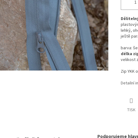
Děliteln
plastovým
lehký, oh
ještě pa
barva: š
délka zi
velikost 
Zip YKK 
Detailní 
TISK
Podporujeme hlav