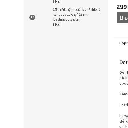
9 Kč
299
0,5 m šikmý proužek zažehlený
"lahvově zelený" 18 mm
D
(bavlna/polyester)
6 Kč
Popi
Det
Děli
efek
opot
Tent
Jezd
barv
délk
velik