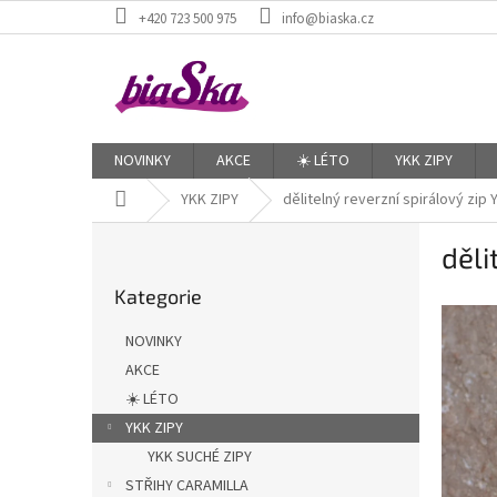
Přejít
+420 723 500 975
info@biaska.cz
na
obsah
NOVINKY
AKCE
☀️ LÉTO
YKK ZIPY
Domů
YKK ZIPY
dělitelný reverzní spirálový zip 
P
děli
o
Přeskočit
s
Kategorie
kategorie
t
r
NOVINKY
a
AKCE
n
☀️ LÉTO
n
í
YKK ZIPY
p
YKK SUCHÉ ZIPY
a
STŘIHY CARAMILLA