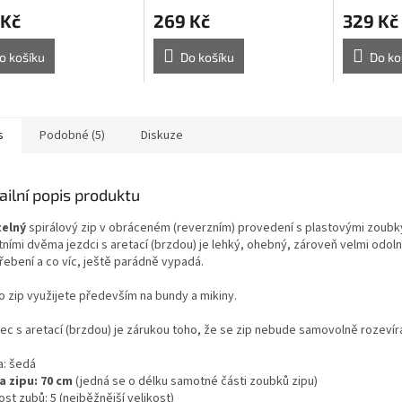
 Kč
269 Kč
329 Kč
o košíku
Do košíku
Do ko
s
Podobné (5)
Diskuze
ailní popis produktu
telný
spirálový zip v obráceném (reverzním) provedení s plastovými zoubk
tními dvěma jezdci s aretací (brzdou) je lehký, ohebný, zároveň velmi odoln
řebení a co víc, ještě parádně vypadá.
o zip využijete především na bundy a mikiny.
ec s aretací (brzdou) je zárukou toho, že se zip nebude samovolně rozevíra
a: šedá
a zipu: 70 cm
(
jedná se o délku samotné části zoubků zipu)
ost zubů: 5
(nejběžnější velikost)