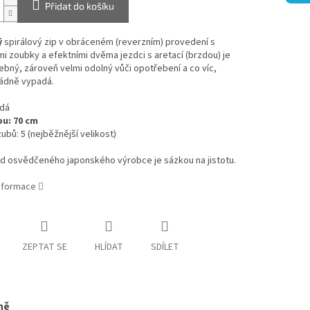
Přidat do košíku
ý
spirálový zip v obráceném (reverzním) provedení s
i zoubky a efektními dvěma jezdci s aretací (brzdou) je
ebný, zároveň velmi odolný vůči opotřebení a co víc,
rádně vypadá.
edá
pu: 70 cm
zubů: 5 (nejběžnější velikost)
od osvědčeného japonského výrobce je sázkou na jistotu.
informace
ZEPTAT SE
HLÍDAT
SDÍLET
ně