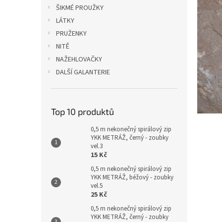
n
ŠIKMÉ PROUŽKY
e
LÁTKY
l
PRUŽENKY
NITĚ
NAŽEHLOVAČKY
DALŠÍ GALANTERIE
Top 10 produktů
0,5 m nekonečný spirálový zip
YKK METRÁŽ, černý - zoubky
vel.3
15 Kč
0,5 m nekonečný spirálový zip
YKK METRÁŽ, béžový - zoubky
vel.5
25 Kč
0,5 m nekonečný spirálový zip
YKK METRÁŽ, černý - zoubky