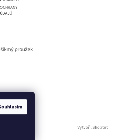
 OCHRANY
 ÚDAJŮ
t šikmý proužek
Souhlasím
Vytvořil Shoptet