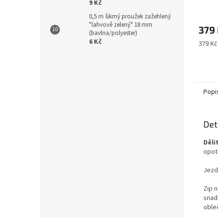
9 Kč
0,5 m šikmý proužek zažehlený
"lahvově zelený" 18 mm
379
(bavlna/polyester)
6 Kč
Měrná
379 Kč
cena:
Popi
Det
Děli
opot
Jezd
Zip 
snadn
oble