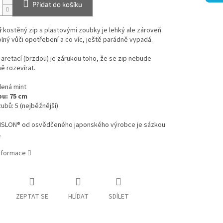
Přidat do košíku
ý
kostěný zip s plastovými zoubky je lehký ale zároveň
lný vůči opotřebení a co víc, ještě parádně vypadá.
aretací (brzdou) je zárukou toho, že se zip nebude
ě rozevírat.
lená mint
pu: 75 cm
zubů: 5 (nejběžnější)
VISLON® od osvědčeného japonského výrobce je sázkou
.
informace
ZEPTAT SE
HLÍDAT
SDÍLET