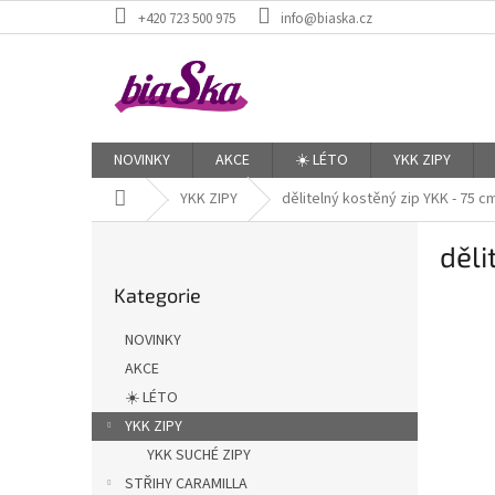
Přejít
+420 723 500 975
info@biaska.cz
na
obsah
NOVINKY
AKCE
☀️ LÉTO
YKK ZIPY
Domů
YKK ZIPY
dělitelný kostěný zip YKK - 75 c
P
děli
o
Přeskočit
s
Kategorie
kategorie
t
r
NOVINKY
a
AKCE
n
☀️ LÉTO
n
í
YKK ZIPY
p
YKK SUCHÉ ZIPY
a
STŘIHY CARAMILLA