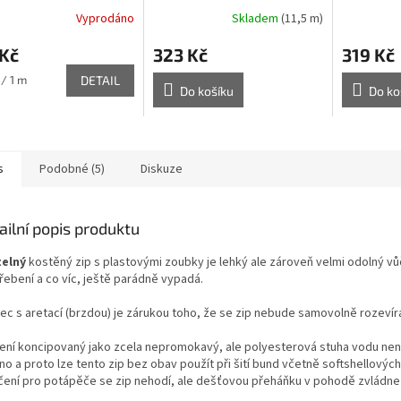
modrá
Vyprodáno
Skladem
(11,5 m)
 Kč
323 Kč
319 Kč
 / 1 m
DETAIL
Do košíku
Do ko
s
Podobné (5)
Diskuze
ailní popis produktu
telný
kostěný zip s plastovými zoubky je lehký ale zároveň velmi odolný vů
řebení a co víc, ještě parádně vypadá.
ec s aretací (brzdou) je zárukou toho, že se zip nebude samovolně rozevíra
není koncipovaný jako zcela nepromokavý, ale polyesterová stuha vodu ne
o a proto lze tento zip bez obav použít při šití bund včetně softshellových
čení pro potápěče se zip nehodí, ale dešťovou přeháňku v pohodě zvládne :