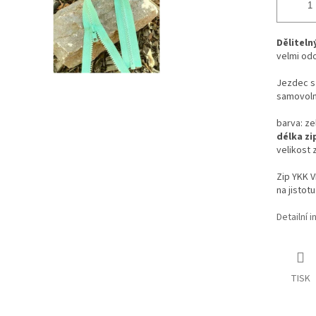
Děliteln
velmi odo
Jezdec s 
samovoln
barva: ze
délka zi
velikost 
Zip YKK 
na jistotu
Detailní 
TISK