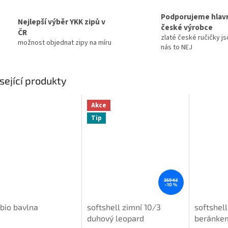
Podporujeme hlav
Nejlepší výběr YKK zipů v
české výrobce
ČR
zlaté české ručičky js
možnost objednat zipy na míru
nás to NEJ
sející produkty
Akce
Tip
359 Kč
–10 %
 bio bavlna
softshell zimní 10/3
softshell
duhový leopard
beránkem