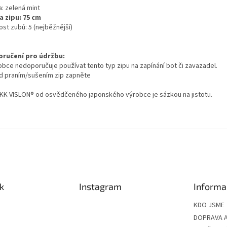
a: zelená mint
a zipu: 75 cm
ost zubů: 5 (nejběžnější)
ručení pro údržbu:
robce nedoporučuje používat tento typ zipu na zapínání bot či zavazadel.
ed praním/sušením zip zapněte
YKK VISLON® od osvědčeného japonského výrobce je sázkou na jistotu.
k
Instagram
Informa
KDO JSME
DOPRAVA A