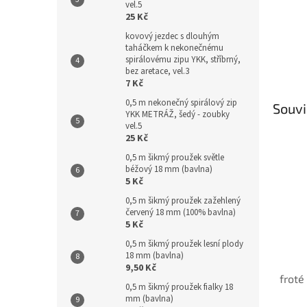
vel.5
25 Kč
kovový jezdec s dlouhým
taháčkem k nekonečnému
spirálovému zipu YKK, stříbrný,
bez aretace, vel.3
7 Kč
0,5 m nekonečný spirálový zip
Souvi
YKK METRÁŽ, šedý - zoubky
vel.5
25 Kč
0,5 m šikmý proužek světle
béžový 18 mm (bavlna)
5 Kč
0,5 m šikmý proužek zažehlený
červený 18 mm (100% bavlna)
5 Kč
0,5 m šikmý proužek lesní plody
18 mm (bavlna)
9,50 Kč
froté
0,5 m šikmý proužek fialky 18
mm (bavlna)