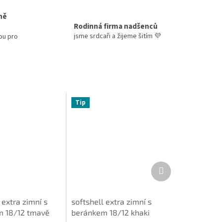
ně
Rodinná firma nadšenců
jsme srdcaři a žijeme šitím 💜
ou pro
Tip
Další
produkt
 extra zimní s
softshell extra zimní s
 18/12 tmavě
beránkem 18/12 khaki