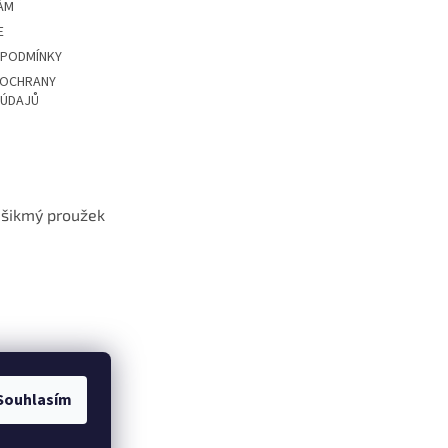
ÁM
E
 PODMÍNKY
 OCHRANY
 ÚDAJŮ
t šikmý proužek
Souhlasím