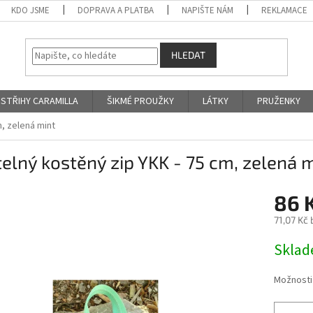
KDO JSME
DOPRAVA A PLATBA
NAPIŠTE NÁM
REKLAMACE
HLEDAT
STŘIHY CARAMILLA
ŠIKMÉ PROUŽKY
LÁTKY
PRUŽENKY
m, zelená mint
telný kostěný zip YKK - 75 cm, zelená 
86 
71,07 Kč
Měrná
Skla
cena:
Možnosti