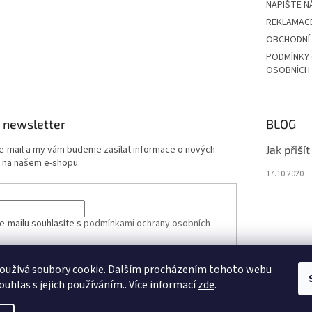
NAPIŠTE N
REKLAMAC
OBCHODNÍ
PODMÍNKY
OSOBNÍCH
 newsletter
BLOG
 e-mail a my vám budeme zasílat informace o nových
Jak přiší
 na našem e-shopu.
17.10.2020
e-mailu souhlasíte s
podmínkami ochrany osobních
oužívá soubory cookie. Dalším procházením tohoto webu
ÁSIT SE
ouhlas s jejich používáním.. Více informací
zde
.