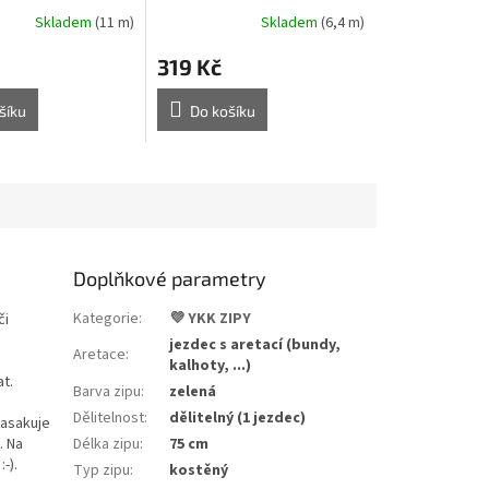
Skladem
(11 m)
Skladem
(6,4 m)
319 Kč
šíku
Do košíku
Doplňkové parametry
Kategorie
:
💜 YKK ZIPY
či
jezdec s aretací (bundy,
Aretace
:
kalhoty, ...)
t.
Barva zipu
:
zelená
Dělitelnost
:
dělitelný (1 jezdec)
nasakuje
. Na
Délka zipu
:
75 cm
-).
Typ zipu
:
kostěný