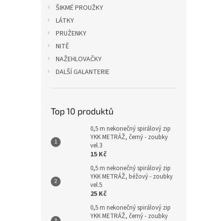
n
ŠIKMÉ PROUŽKY
e
LÁTKY
l
PRUŽENKY
NITĚ
NAŽEHLOVAČKY
DALŠÍ GALANTERIE
Top 10 produktů
0,5 m nekonečný spirálový zip
YKK METRÁŽ, černý - zoubky
vel.3
15 Kč
0,5 m nekonečný spirálový zip
YKK METRÁŽ, béžový - zoubky
vel.5
25 Kč
0,5 m nekonečný spirálový zip
YKK METRÁŽ, černý - zoubky