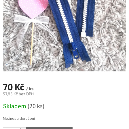
70 Kč
/ ks
57,85 Kč bez DPH
Měrná
Skladem
(20 ks)
cena:
Možnosti doručení