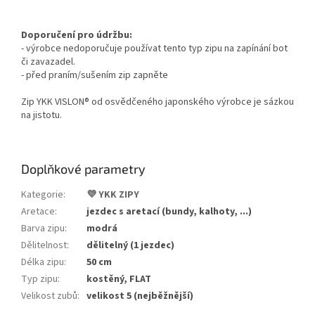
Doporučení pro údržbu:
- výrobce nedoporučuje používat tento typ zipu na zapínání bot
či zavazadel.
- před praním/sušením zip zapněte
Zip YKK VISLON® od osvědčeného japonského výrobce je sázkou
na jistotu.
Doplňkové parametry
Kategorie
:
💜 YKK ZIPY
Aretace
:
jezdec s aretací (bundy, kalhoty, ...)
Barva zipu
:
modrá
Dělitelnost
:
dělitelný (1 jezdec)
Délka zipu
:
50 cm
Typ zipu
:
kostěný, FLAT
Velikost zubů
:
velikost 5 (nejběžnější)