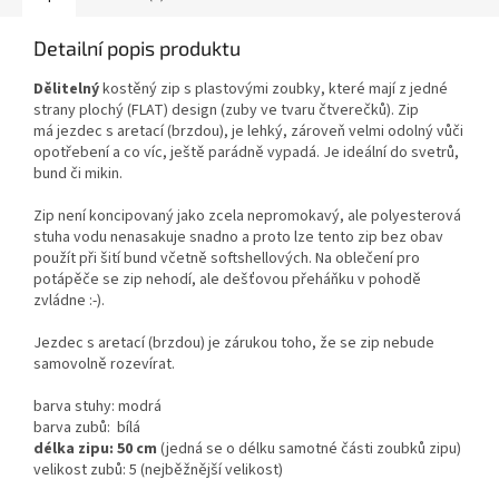
Detailní popis produktu
Dělitelný
kostěný zip s plastovými zoubky, které mají z jedné
strany plochý (FLAT) design (zuby ve tvaru čtverečků). Zip
má
jezdec s aretací (brzdou),
je lehký, zároveň velmi odolný vůči
opotřebení a co víc, ještě parádně vypadá. Je ideální do svetrů,
bund či mikin.
Zip není koncipovaný jako zcela nepromokavý, ale polyesterová
stuha vodu nenasakuje snadno a proto lze tento zip bez obav
použít při šití bund včetně softshellových. Na oblečení pro
potápěče se zip nehodí, ale dešťovou přeháňku v pohodě
zvládne :-).
Jezdec s aretací (brzdou) je zárukou toho, že se zip nebude
samovolně rozevírat.
barva stuhy:
modrá
barva zubů: bílá
délka zipu: 50 cm
(jedná se o délku samotné části zoubků zipu)
velikost zubů: 5 (nejběžnější velikost)