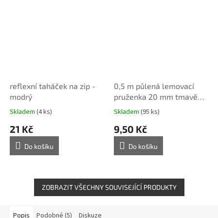
reflexní taháček na zip -
0,5 m půlená lemovací
modrý
pruženka 20 mm tmavě
modrá
Skladem
(4 ks)
Skladem
(95 ks)
21 Kč
9,50 Kč
Do košíku
Do košíku
ZOBRAZIT VŠECHNY SOUVISEJÍCÍ PRODUKTY
Popis
Podobné (5)
Diskuze