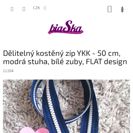
Přejít
NÁKUP
na
CZK
obsah
KOŠÍK
Dělitelný kostěný zip YKK - 50 cm,
modrá stuha, bílé zuby, FLAT design
11204