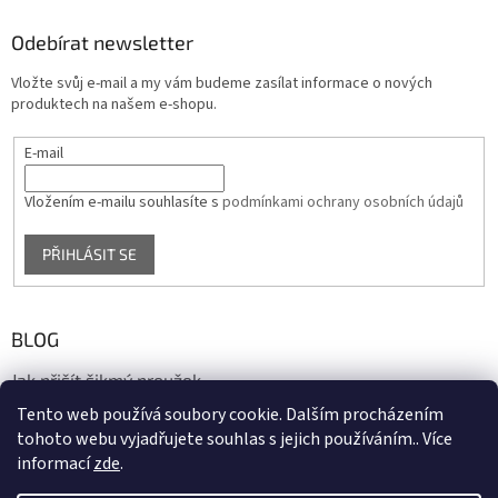
Odebírat newsletter
Vložte svůj e-mail a my vám budeme zasílat informace o nových
produktech na našem e-shopu.
E-mail
Vložením e-mailu souhlasíte s
podmínkami ochrany osobních údajů
PŘIHLÁSIT SE
BLOG
Jak přišít šikmý proužek
Tento web používá soubory cookie. Dalším procházením
17.10.2020
tohoto webu vyjadřujete souhlas s jejich používáním.. Více
informací
zde
.