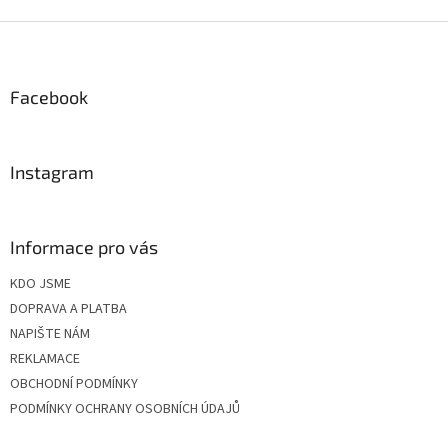
Z
á
p
a
Facebook
t
í
Instagram
Informace pro vás
KDO JSME
DOPRAVA A PLATBA
NAPIŠTE NÁM
REKLAMACE
OBCHODNÍ PODMÍNKY
PODMÍNKY OCHRANY OSOBNÍCH ÚDAJŮ