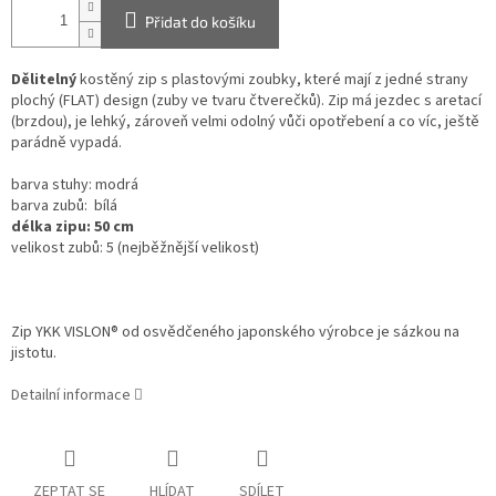
Přidat do košíku
Dělitelný
kostěný zip s plastovými zoubky, které mají z jedné strany
plochý (FLAT) design (zuby ve tvaru čtverečků). Zip má
jezdec s aretací
(brzdou),
je lehký, zároveň velmi odolný vůči opotřebení a co víc, ještě
parádně vypadá.
barva stuhy:
modrá
barva zubů: bílá
délka zipu: 50 cm
velikost zubů: 5 (nejběžnější velikost)
Zip YKK VISLON® od osvědčeného japonského výrobce je sázkou na
jistotu.
Detailní informace
ZEPTAT SE
HLÍDAT
SDÍLET