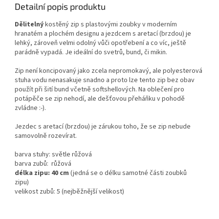
Detailní popis produktu
Dělitelný
kostěný zip s plastovými zoubky v moderním
hranatém a plochém designu a jezdcem s aretací (brzdou) je
lehký, zároveň velmi odolný vůči opotřebení a co víc, ještě
parádně vypadá. Je ideální do svetrů, bund, či mikin.
Zip není koncipovaný jako zcela nepromokavý, ale polyesterová
stuha vodu nenasakuje snadno a proto lze tento zip bez obav
použít při šití bund včetně softshellových. Na oblečení pro
potápěče se zip nehodí, ale dešťovou přeháňku v pohodě
zvládne :-).
Jezdec s aretací (brzdou) je zárukou toho, že se zip nebude
samovolně rozevírat.
barva stuhy: světle růžová
barva zubů: růžová
délka zipu: 40 cm
(jedná se o délku samotné části zoubků
zipu)
velikost zubů: 5 (nejběžnější velikost)