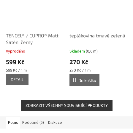
TENCEL® / CUPRO® Matt
teplákovina tmavě zelená
Satén, černý
Vyprodáno
Skladem
(0,6 m)
599 Kč
270 Kč
Měrná
Měrná
599 Kč / 1 m
270 Kč / 1 m
cena:
cena:
DETAIL
Do košíku
ZOBRAZIT VŠECHNY SOUVISEJÍCÍ PRODUKTY
Popis
Podobné (5)
Diskuze