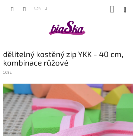
Přejít
NÁKUP
na
CZK
obsah
KOŠÍK
dělitelný kostěný zip YKK - 40 cm,
kombinace růžové
1082