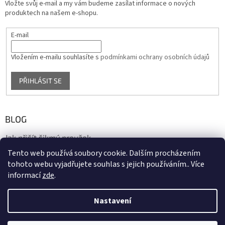
Vložte svůj e-mail a my vám budeme zasílat informace o nových
produktech na našem e-shopu.
E-mail
Vložením e-mailu souhlasíte s
podmínkami ochrany osobních údajů
PŘIHLÁSIT SE
BLOG
Jak přišít šikmý proužek
Tento web používá soubory cookie. Dalším procházením
17.10.2020
tohoto webu vyjadřujete souhlas s jejich používáním.. Více
informací
zde
.
Vytvořil Shoptet
Nastavení
Copyright 2026
biaska.cz
. Všechna práva vyhrazena.
Upravit