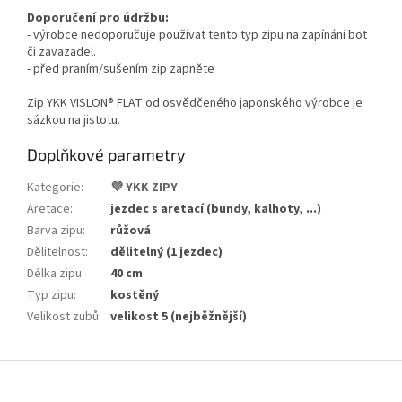
Doporučení pro údržbu:
- výrobce nedoporučuje používat tento typ zipu na zapínání bot
či zavazadel.
- před praním/sušením zip zapněte
Zip YKK VISLON®
FLAT
od osvědčeného japonského výrobce je
sázkou na jistotu.
Doplňkové parametry
Kategorie
:
💜 YKK ZIPY
Aretace
:
jezdec s aretací (bundy, kalhoty, ...)
Barva zipu
:
růžová
Dělitelnost
:
dělitelný (1 jezdec)
Délka zipu
:
40 cm
Typ zipu
:
kostěný
Velikost zubů
:
velikost 5 (nejběžnější)
Z
á