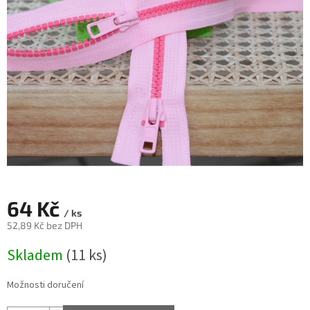
64 Kč
/ ks
52,89 Kč bez DPH
Měrná
Skladem
(11 ks)
cena:
Možnosti doručení