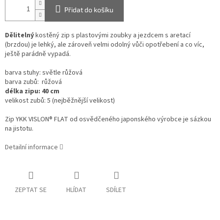
Přidat do košíku
Dělitelný
kostěný zip s plastovými zoubky a jezdcem s aretací
(brzdou) je lehký, ale zároveň velmi odolný vůči opotřebení a co víc,
ještě parádně vypadá.
barva stuhy: světle růžová
barva zubů: růžová
délka zipu: 40 cm
velikost zubů: 5 (nejběžnější velikost)
Zip YKK VISLON®
FLAT
od osvědčeného japonského výrobce je sázkou
na jistotu.
Detailní informace
ZEPTAT SE
HLÍDAT
SDÍLET