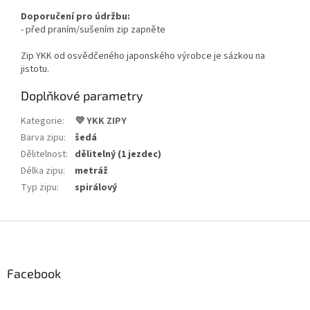
Doporučení pro údržbu:
- před praním/sušením zip zapněte
Zip YKK od osvědčeného japonského výrobce je sázkou na
jistotu.
Doplňkové parametry
Kategorie
:
💜 YKK ZIPY
Barva zipu
:
šedá
Dělitelnost
:
dělitelný (1 jezdec)
Délka zipu
:
metráž
Typ zipu
:
spirálový
Z
á
p
a
Facebook
t
í