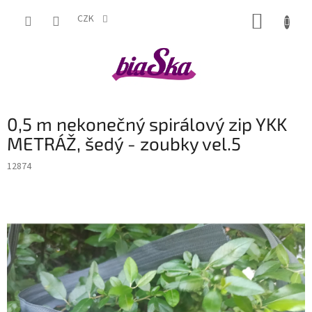
Přejít
NÁKUP
na
CZK
obsah
KOŠÍK
0,5 m nekonečný spirálový zip YKK
METRÁŽ, šedý - zoubky vel.5
12874