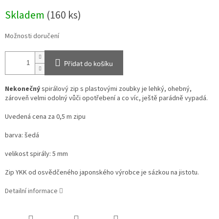
Měrná
Skladem
(160 ks)
cena:
Možnosti doručení
Přidat do košíku
Nekonečný
spirálový zip s plastovými zoubky je lehký, ohebný,
zároveň velmi odolný vůči opotřebení a co víc, ještě parádně vypadá.
Uvedená cena za 0,5 m zipu
barva: šedá
velikost spirály: 5 mm
Zip YKK od osvědčeného japonského výrobce je sázkou na jistotu.
Detailní informace