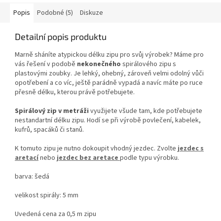
Popis
Podobné (5)
Diskuze
Detailní popis produktu
Marně sháníte atypickou délku zipu pro svůj výrobek? Máme pro
vás řešení v podobě
nekonečného
spirálového zipu s
plastovými zoubky. Je lehký, ohebný, zároveň velmi odolný vůči
opotřebení a co víc, ještě parádně vypadá a navíc máte po ruce
přesně délku, kterou právě potřebujete.
Spirálový zip v metráži
využijete všude tam, kde potřebujete
nestandartní délku zipu. Hodí se při výrobě povlečení, kabelek,
kufrů, spacáků či stanů.
K tomuto zipu je nutno dokoupit vhodný jezdec. Zvolte
jezdec s
aretací
nebo
jezdec bez aretace
podle typu výrobku.
barva: šedá
velikost spirály: 5 mm
Uvedená cena za 0,5 m zipu