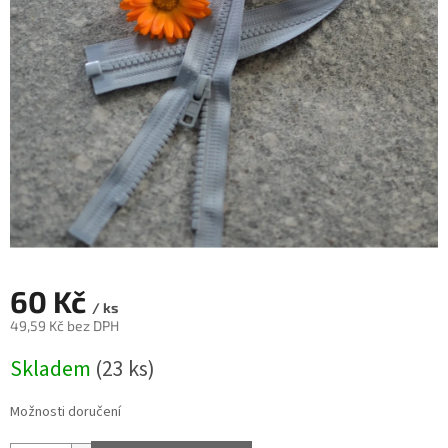
60 Kč
/ ks
49,59 Kč bez DPH
Měrná
Skladem
(23 ks)
cena:
Možnosti doručení