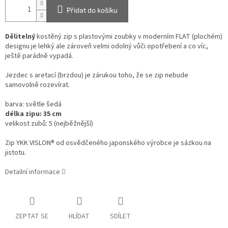
Přidat do košíku
Dělitelný
kostěný zip s plastovými zoubky v moderním FLAT (plochém)
designu je lehký ale zároveň velmi odolný vůči opotřebení a co víc,
ještě parádně vypadá.
Jezdec s aretací (brzdou) je zárukou toho, že se zip nebude
samovolně rozevírat.
barva: světle šedá
délka zipu: 35 cm
velikost zubů: 5 (nejběžnější)
Zip YKK VISLON® od osvědčeného japonského výrobce je sázkou na
jistotu.
Detailní informace
ZEPTAT SE
HLÍDAT
SDÍLET