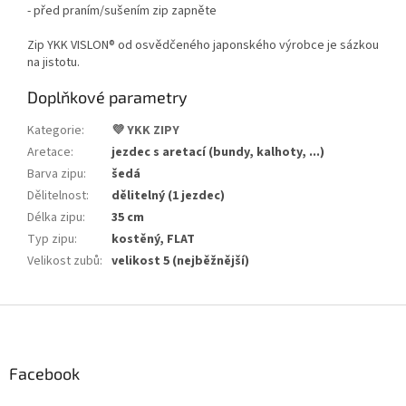
- před praním/sušením zip zapněte
Zip YKK VISLON® od osvědčeného japonského výrobce je sázkou
na jistotu.
Doplňkové parametry
Kategorie
:
💜 YKK ZIPY
Aretace
:
jezdec s aretací (bundy, kalhoty, ...)
Barva zipu
:
šedá
Dělitelnost
:
dělitelný (1 jezdec)
Délka zipu
:
35 cm
Typ zipu
:
kostěný, FLAT
Velikost zubů
:
velikost 5 (nejběžnější)
Z
á
p
a
Facebook
t