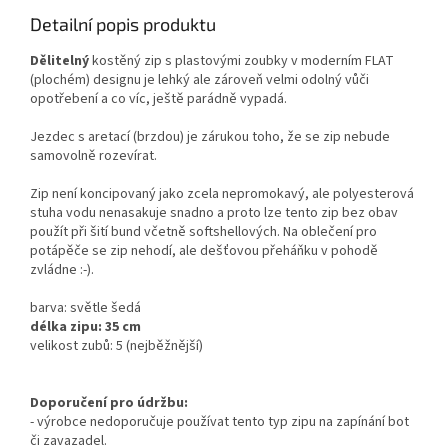
Detailní popis produktu
Dělitelný
kostěný zip s plastovými zoubky v moderním FLAT
(plochém) designu je lehký ale zároveň velmi odolný vůči
opotřebení a co víc, ještě parádně vypadá.
Jezdec s aretací (brzdou) je zárukou toho, že se zip nebude
samovolně rozevírat.
Zip není koncipovaný jako zcela nepromokavý, ale polyesterová
stuha vodu nenasakuje snadno a proto lze tento zip bez obav
použít při šití bund včetně softshellových. Na oblečení pro
potápěče se zip nehodí, ale dešťovou přeháňku v pohodě
zvládne :-).
barva: světle šedá
délka zipu: 35 cm
velikost zubů: 5 (nejběžnější)
Doporučení pro údržbu:
- výrobce nedoporučuje používat tento typ zipu na zapínání bot
či zavazadel.