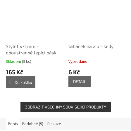
Stylefix 4 mm -
taháček na zip - šedý
oboustranně lepící páska
na textil, 50 m
Skladem
(9 ks)
Vyprodáno
165 Kč
6 Kč
DETAIL
Do košíku
ZOBRAZIT VŠECHNY SOUVISEJÍCÍ PRODUKTY
Popis
Podobné (5)
Diskuze