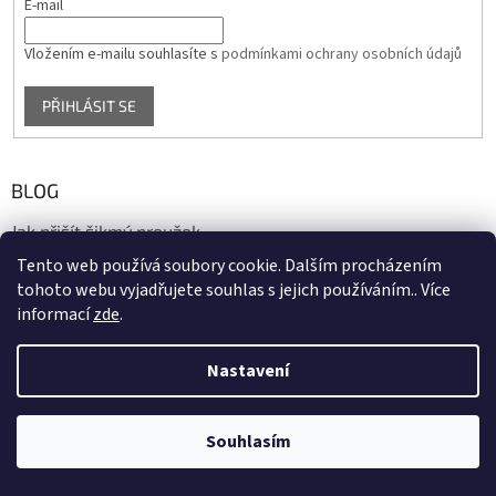
E-mail
Vložením e-mailu souhlasíte s
podmínkami ochrany osobních údajů
PŘIHLÁSIT SE
BLOG
Jak přišít šikmý proužek
Tento web používá soubory cookie. Dalším procházením
17.10.2020
tohoto webu vyjadřujete souhlas s jejich používáním.. Více
informací
zde
.
Vytvořil Shoptet
Nastavení
Copyright 2026
biaska.cz
. Všechna práva vyhrazena.
Upravit
Souhlasím
nastavení cookies