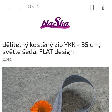
Přejít
NÁKUP
na
CZK
obsah
KOŠÍK
dělitelný kostěný zip YKK - 35 cm,
světle šedá, FLAT design
11036