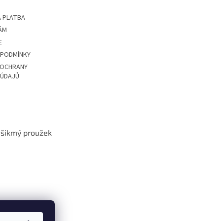
 PLATBA
ÁM
E
 PODMÍNKY
 OCHRANY
 ÚDAJŮ
t šikmý proužek