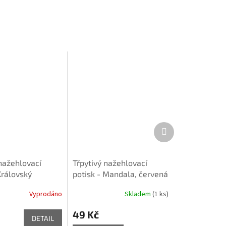
Další
produkt
 nažehlovací
Třpytivý nažehlovací
Královský
potisk - Mandala, červená
c, fialový
Vyprodáno
Skladem
(1 ks)
49 Kč
DETAIL