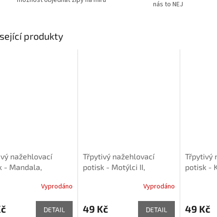
nás to NEJ
sející produkty
ivý nažehlovací
Třpytivý nažehlovací
Třpytivý
k - Mandala,
potisk - Motýlci II,
potisk - 
sky modrá
nebesky modrá
jednorože
Vyprodáno
Vyprodáno
Kč
49 Kč
49 Kč
DETAIL
DETAIL