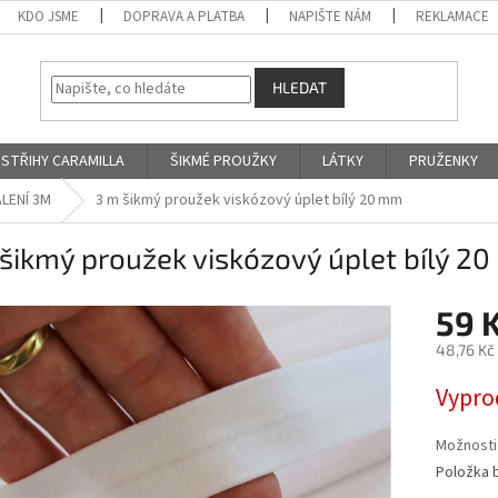
KDO JSME
DOPRAVA A PLATBA
NAPIŠTE NÁM
REKLAMACE
HLEDAT
STŘIHY CARAMILLA
ŠIKMÉ PROUŽKY
LÁTKY
PRUŽENKY
LENÍ 3M
3 m šikmý proužek viskózový úplet bílý 20 mm
šikmý proužek viskózový úplet bílý 2
59 
48,76 Kč
Měrná
Vypro
cena:
Možnosti
Položka 