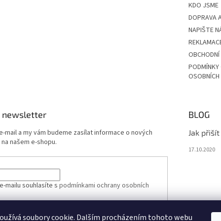
KDO JSME
DOPRAVA A
NAPIŠTE N
REKLAMAC
OBCHODNÍ
PODMÍNKY
OSOBNÍCH
 newsletter
BLOG
 e-mail a my vám budeme zasílat informace o nových
Jak přiší
 na našem e-shopu.
17.10.2020
e-mailu souhlasíte s
podmínkami ochrany osobních
oužívá soubory cookie. Dalším procházením tohoto webu
ÁSIT SE