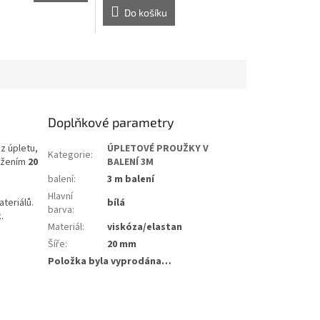
Do košíku
Doplňkové parametry
z úpletu,
ÚPLETOVÉ PROUŽKY V
Kategorie
:
ložením
20
BALENÍ 3M
balení
:
3 m balení
Hlavní
teriálů.
bílá
barva
:
.
Materiál
:
viskóza/elastan
Šíře
:
20 mm
Položka byla vyprodána…