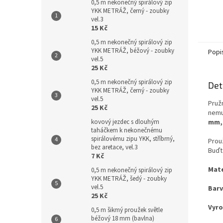
0,5 m nekonečný spirálový zip
YKK METRÁŽ, černý - zoubky
vel.3
15 Kč
0,5 m nekonečný spirálový zip
YKK METRÁŽ, béžový - zoubky
Popi
vel.5
25 Kč
0,5 m nekonečný spirálový zip
Det
YKK METRÁŽ, černý - zoubky
vel.5
Pruž
25 Kč
nemu
mm,
kovový jezdec s dlouhým
taháčkem k nekonečnému
spirálovému zipu YKK, stříbrný,
Prou
bez aretace, vel.3
Buďt
7 Kč
Mate
0,5 m nekonečný spirálový zip
YKK METRÁŽ, šedý - zoubky
vel.5
Barv
25 Kč
Vyro
0,5 m šikmý proužek světle
béžový 18 mm (bavlna)