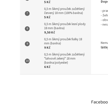
Dopo
5 Kč
0,5 m šikmý proužek zažehlený
- pr
červený 18 mm (100% bavlna)
- žeh
5 Kč
- ob
0,5 m šikmý proužek lesní plody
- nes
18 mm (bavlna)
9,50 Kč
0,5 m šikmý proužek fialky 18
Nemá
mm (bavlna)
látk
9 Kč
0,5 m šikmý proužek zažehlený
"lahvově zelený" 18 mm
(bavlna/polyester)
6 Kč
Z
á
p
a
t
Faceboo
í