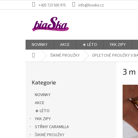
Přejít
+420 723 500 975
info@biaska.cz
na
obsah
NOVINKY
AKCE
☀️ LÉTO
YKK ZIPY
Domů
ŠIKMÉ PROUŽKY
ÚPLETOVÉ PROUŽKY V BA
P
3 m 
o
Přeskočit
s
Kategorie
kategorie
t
r
NOVINKY
a
AKCE
n
☀️ LÉTO
n
í
YKK ZIPY
p
STŘIHY CARAMILLA
a
ŠIKMÉ PROUŽKY