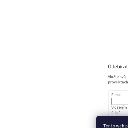
Odebírat
Vložte svůj
produktech
E-mail
Vložením 
údajů
Tento web p
PŘIHL