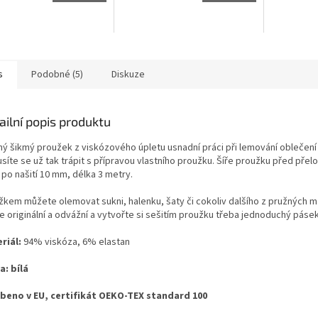
s
Podobné (5)
Diskuze
ailní popis produktu
ný šikmý proužek z viskózového úpletu usnadní práci při lemování oblečení 
síte se už tak trápit s přípravou vlastního proužku. Šíře proužku před pře
po našití 10 mm, délka 3 metry.
žkem můžete olemovat sukni, halenku, šaty či cokoliv dalšího z pružných ma
e originální a odvážní a vytvořte si sešitím proužku třeba jednoduchý pásek
riál:
94% viskóza, 6% elastan
a: bílá
beno v EU, certifikát OEKO-TEX standard 100