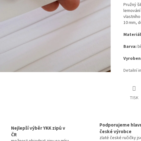
Pružný ši
lemování 
vlastního
10 mm, dé
Materiál
Barva:
bí
Vyrobeno
Detailní 
TISK
Podporujeme hlav
Nejlepší výběr YKK zipů v
české výrobce
ČR
zlaté české ručičky js
možnost objednat zipy na míru