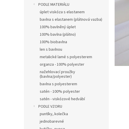
n
PODLE MATERIÁLU
e
úplet viskóza s elastanem
l
bavlna s elastanem (plátnová vazba)
100% bavlněný úplet
100% bavlna (plátno)
100% biobavlna
len s bavlnou
metalické lamé s polyesterem
organza - 100% polyester
nažehlovací proužky
(bavlna/polyester)
bavlna s polyesterem
satén - 100% polyester
satén - viskózové hedvábí
PODLE VZORU
puntíky, kolečka
jednobarevné