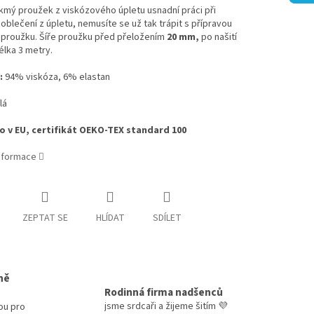
kmý proužek z viskózového úpletu usnadní práci při
oblečení z úpletu, nemusíte se už tak trápit s přípravou
 proužku. Šíře proužku před přeložením
20 mm,
po našití
lka 3 metry.
:
94% viskóza, 6% elastan
lá
 v EU, certifikát OEKO-TEX standard 100
informace
ZEPTAT SE
HLÍDAT
SDÍLET
ně
Rodinná firma nadšenců
jsme srdcaři a žijeme šitím 💜
ou pro