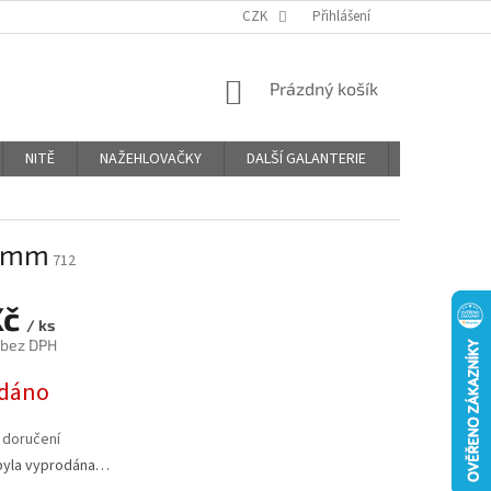
OBCHODNÍ PODMÍNKY
PODMÍNKY OCHRANY OSOBNÍCH ÚDAJŮ
CZK
Přihlášení
NÁKUPNÍ
Prázdný košík
KOŠÍK
NITĚ
NAŽEHLOVAČKY
DALŠÍ GALANTERIE
BLOG
0 mm
712
Kč
/ ks
 bez DPH
dáno
 doručení
byla vyprodána…