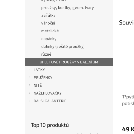
kytičky, ovoce
proužky, kostky, geom. tvary
zvířátka
Souvi
vánoční
metalické
copánky
dutinky (sešité proužky)
různé
ÚPLETOVÉ PROUŽKY V BALENÍ 3M
LÁTKY
PRUŽENKY
NITĚ
NAŽEHLOVAČKY
Třpyt
DALŠÍ GALANTERIE
potis
nebe
Top 10 produktů
49 