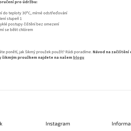
ručení pro údržbu:
aní do teploty 30°C, mírné odstřeďování
lení stupeň 1
vyklé postupy čištění bez omezení
mí se bělit chlórem
te ponětí, jak šikmý proužek použít? Rádi poradíme.
Návod na začištění 
y šikmým proužkem najdete na našem
blogu
k
Instagram
Informa