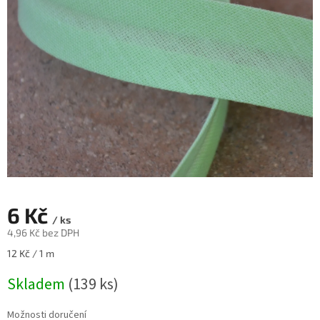
6 Kč
/ ks
4,96 Kč bez DPH
Měrná
12 Kč / 1 m
cena:
Skladem
(139 ks)
Možnosti doručení