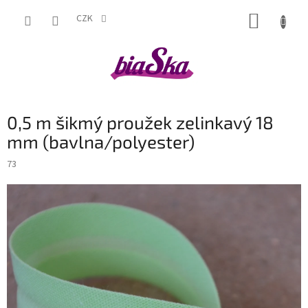
Přejít
NÁKUP
na
CZK
obsah
KOŠÍK
0,5 m šikmý proužek zelinkavý 18
mm (bavlna/polyester)
73