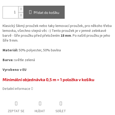
Přidat do košíku
Klasický šikmý proužek nebo taky lemovací proužek, pro někoho třeba
lemovka, všechno stejná věc :-) Tento proužek je v jemné zelinkavé
barvě - šíře proužku před přeložením
18 mm
. Po našití proužku je jeho
šíře 9 mm.
Materiál:
50% polyester, 50% bavlna
Barva:
světle zelená
Vyrobeno v EU
Minimální objednávka 0,5 m = 1 položka v košíku
Detailní informace
ZEPTAT SE
HLÍDAT
SDÍLET