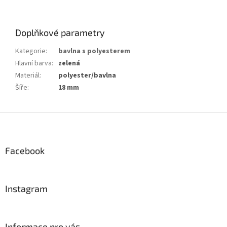
Doplňkové parametry
Kategorie
:
bavlna s polyesterem
Hlavní barva
:
zelená
Materiál
:
polyester/bavlna
Šíře
:
18 mm
Z
á
p
a
Facebook
t
í
Instagram
Informace pro vás