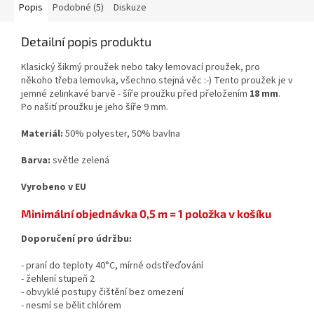
Popis
Podobné (5)
Diskuze
Detailní popis produktu
Klasický šikmý proužek nebo taky lemovací proužek, pro
někoho třeba lemovka, všechno stejná věc :-) Tento proužek je v
jemné zelinkavé barvě - šíře proužku před přeložením
18 mm
.
Po našití proužku je jeho šíře 9 mm.
Materiál:
50% polyester, 50% bavlna
Barva:
světle zelená
Vyrobeno v EU
Minimální objednávka 0,5 m = 1 položka v košíku
Doporučení pro údržbu:
- praní do teploty 40°C, mírné odstřeďování
- žehlení stupeň 2
- obvyklé postupy čištění bez omezení
- nesmí se bělit chlórem