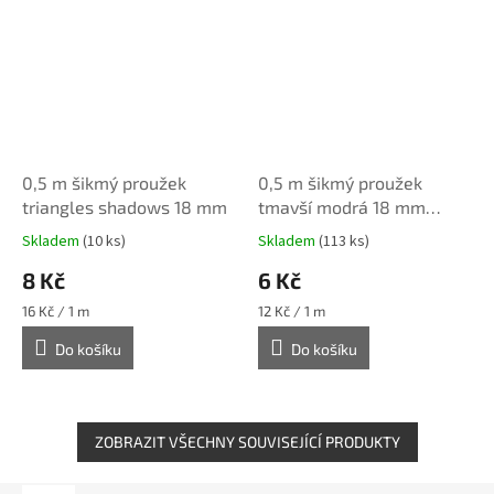
0,5 m šikmý proužek
0,5 m šikmý proužek
triangles shadows 18 mm
tmavší modrá 18 mm
(bavlna/polyester)
Skladem
(10 ks)
Skladem
(113 ks)
8 Kč
6 Kč
Měrná
Měrná
16 Kč / 1 m
12 Kč / 1 m
cena:
cena:
Do košíku
Do košíku
ZOBRAZIT VŠECHNY SOUVISEJÍCÍ PRODUKTY