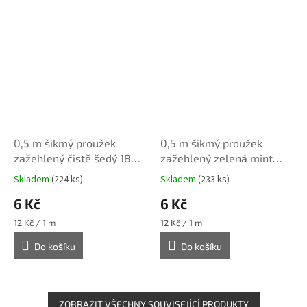
0,5 m šikmý proužek
0,5 m šikmý proužek
zažehlený čistě šedý 18
zažehlený zelená mint
mm (bavlna/polyester)
světlá 18 mm
Skladem
(224 ks)
Skladem
(233 ks)
(bavlna/polyester)
6 Kč
6 Kč
Měrná
Měrná
12 Kč / 1 m
12 Kč / 1 m
cena:
cena:
Do košíku
Do košíku
ZOBRAZIT VŠECHNY SOUVISEJÍCÍ PRODUKTY