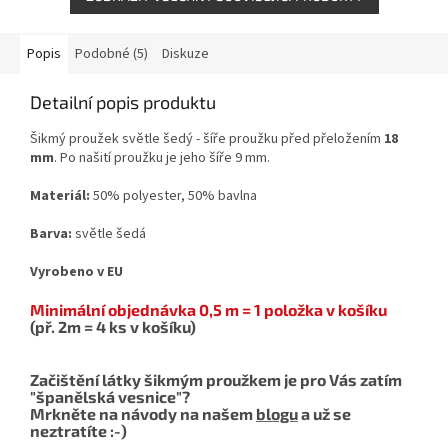
Popis
Podobné (5)
Diskuze
Detailní popis produktu
Šikmý proužek světle šedý - šíře proužku před přeložením
18
mm
. Po našití proužku je jeho šíře 9 mm.
Materiál:
50% polyester, 50% bavlna
Barva:
světle šedá
Vyrobeno v EU
Minimální objednávka 0,5 m = 1 položka v košíku
(př. 2m = 4 ks v košíku)
Začištění látky šikmým proužkem je pro Vás zatím
"španělská vesnice"?
Mrkněte na návody na našem
blogu
a už se
neztratíte :-)