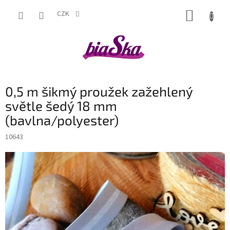
Přejít
NÁKUP
na
CZK
obsah
KOŠÍK
0,5 m šikmý proužek zažehlený
světle šedý 18 mm
(bavlna/polyester)
10643