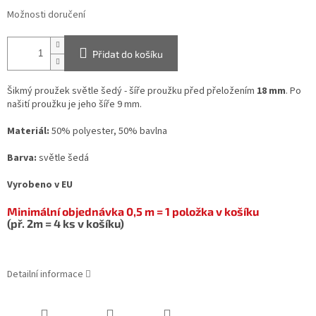
Možnosti doručení
Přidat do košíku
Šikmý proužek světle šedý - šíře proužku před přeložením
18 mm
. Po
našití proužku je jeho šíře 9 mm.
Materiál:
50% polyester, 50% bavlna
Barva:
světle šedá
Vyrobeno v EU
Minimální objednávka 0,5 m = 1 položka v košíku
(př. 2m = 4 ks v košíku)
Detailní informace