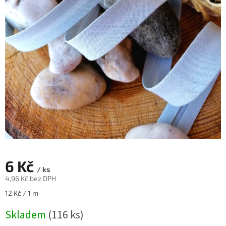
6 Kč
/ ks
4,96 Kč bez DPH
Měrná
12 Kč / 1 m
cena:
Skladem
(116 ks)