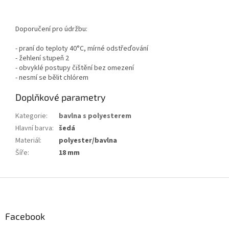
Doporučení pro údržbu:
- praní do teploty 40°C, mírné odstřeďování
- žehlení stupeň 2
- obvyklé postupy čištění bez omezení
- nesmí se bělit chlórem
Doplňkové parametry
Kategorie
:
bavlna s polyesterem
Hlavní barva
:
šedá
Materiál
:
polyester/bavlna
Šíře
:
18 mm
Z
á
p
a
Facebook
t