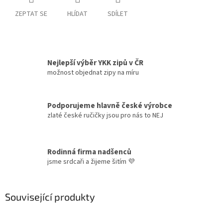
ZEPTAT SE
HLÍDAT
SDÍLET
Nejlepší výběr YKK zipů v ČR
možnost objednat zipy na míru
Podporujeme hlavně české výrobce
zlaté české ručičky jsou pro nás to NEJ
Rodinná firma nadšenců
jsme srdcaři a žijeme šitím 💜
Související produkty