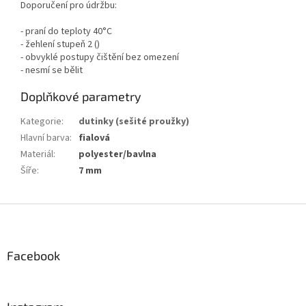
Doporučení pro údržbu:
- praní do teploty 40°C
- žehlení stupeň 2 (
)
- obvyklé postupy čištění bez omezení
- nesmí se bělit
Doplňkové parametry
Kategorie
:
dutinky (sešité proužky)
Hlavní barva
:
fialová
Materiál
:
polyester/bavlna
Šíře
:
7 mm
Z
á
p
a
Facebook
t
í