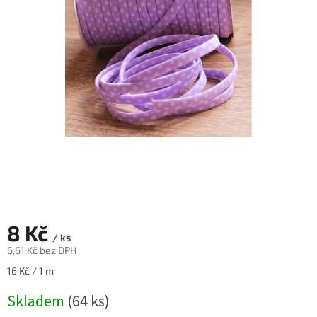
8 Kč
/ ks
6,61 Kč bez DPH
Měrná
16 Kč / 1 m
cena:
Skladem
(64 ks)