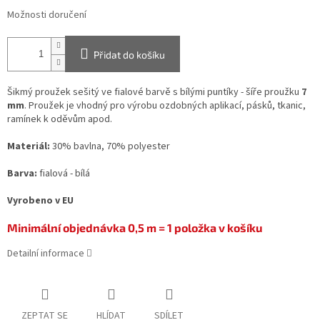
Možnosti doručení
Přidat do košíku
Šikmý proužek sešitý ve fialové barvě s bílými puntíky - šíře proužku
7
mm
. Proužek je vhodný pro výrobu ozdobných aplikací, pásků, tkanic,
ramínek k oděvům apod.
Materiál:
30% bavlna, 70% polyester
Barva:
fialová - bílá
Vyrobeno v EU
Minimální objednávka 0,5 m = 1 položka v košíku
Detailní informace
ZEPTAT SE
HLÍDAT
SDÍLET