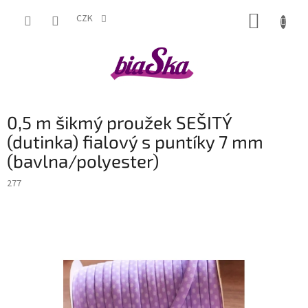
Přejít
NÁKUP
na
CZK
obsah
KOŠÍK
0,5 m šikmý proužek SEŠITÝ
(dutinka) fialový s puntíky 7 mm
(bavlna/polyester)
277