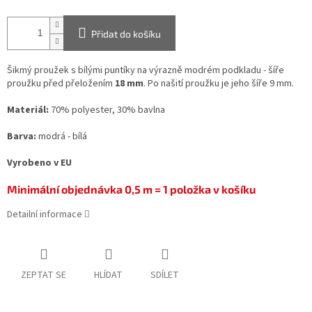
Přidat do košíku
Šikmý proužek s bílými puntíky na výrazně modrém podkladu - šíře
proužku před přeložením
18 mm
. Po našití proužku je jeho šíře 9 mm.
Materiál:
70% polyester, 30% bavlna
Barva:
modrá - bílá
Vyrobeno v EU
Minimální objednávka 0,5 m = 1 položka v košíku
Detailní informace
ZEPTAT SE
HLÍDAT
SDÍLET