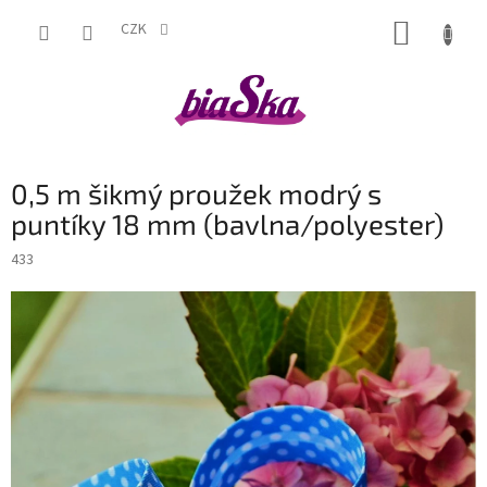
Přejít
NÁKUP
na
CZK
obsah
KOŠÍK
0,5 m šikmý proužek modrý s
puntíky 18 mm (bavlna/polyester)
433