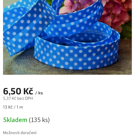
6,50 Kč
/ ks
5,37 Kč bez DPH
Měrná
13 Kč / 1 m
cena:
Skladem
(135 ks)
Možnosti doručení