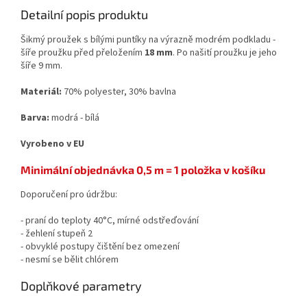
Detailní popis produktu
Šikmý proužek s bílými puntíky na výrazně modrém podkladu -
šíře proužku před přeložením
18 mm
. Po našití proužku je jeho
šíře 9 mm.
Materiál:
70% polyester, 30% bavlna
Barva:
modrá - bílá
Vyrobeno v EU
Minimální objednávka 0,5 m = 1 položka v košíku
Doporučení pro údržbu:
- praní do teploty 40°C, mírné odstřeďování
- žehlení stupeň 2
- obvyklé postupy čištění bez omezení
- nesmí se bělit chlórem
Doplňkové parametry