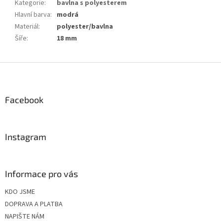
Kategorie
:
bavlna s polyesterem
Hlavní barva
:
modrá
Materiál
:
polyester/bavlna
Šíře
:
18 mm
Z
á
p
a
Facebook
t
í
Instagram
Informace pro vás
KDO JSME
DOPRAVA A PLATBA
NAPIŠTE NÁM