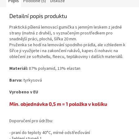
Popis
Podobné (5)
Diskuze
Detailní popis produktu
Praktická půlená lemovací gumička s jemným leskem z jedné
strany (matná z druhé), s vyznačeným prostředkem pro
snadnější práci, plochá, šířka 20 mm.
Pruženka se hodí na lemování spodního prádla, ale vzhledem k
šířce ji využijete i na zakončení rukávů, kapes či nohavic na
oblečení ze softshellu, fleecu, teplákoviny i dalších materiálů.
Materiál:
87% polyamid, 13% elastan
Barva:
tyrkysová
Vyrobeno v EU
Min. objednávka 0,5 m = 1 položka v košíku
Doporučení pro údržbu:
- praní do teploty 40°C, mírné odstřeďování
- žehlení stupeň 1