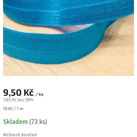
9,50 Kč
/ ks
7,85 Kč bez DPH
Měrná
19 Kč / 1 m
cena:
Skladem
(73 ks)
Možnosti doručení