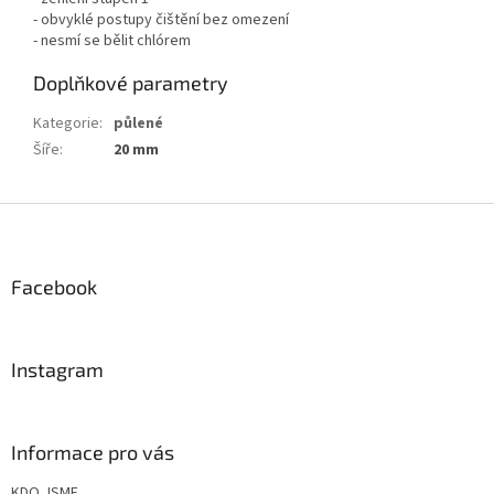
- obvyklé postupy čištění bez omezení
- nesmí se bělit chlórem
Doplňkové parametry
Kategorie
:
půlené
Šíře
:
20 mm
Z
á
p
a
Facebook
t
í
Instagram
Informace pro vás
KDO JSME