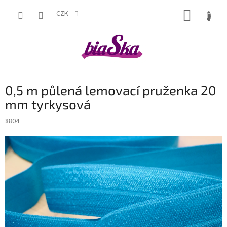
Přejít
NÁKUP
na
CZK
obsah
KOŠÍK
0,5 m půlená lemovací pruženka 20
mm tyrkysová
8804