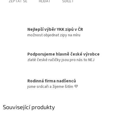
ZEPTAT SE
HLÍDAT
SDÍLET
Nejlepší výběr YKK zipů v ČR
možnost objednat zipy na míru
Podporujeme hlavně české výrobce
zlaté české ručičky jsou pro nás to NEJ
Rodinná firma nadšenců
jsme srdcaři a žijeme šitím 💜
Související produkty