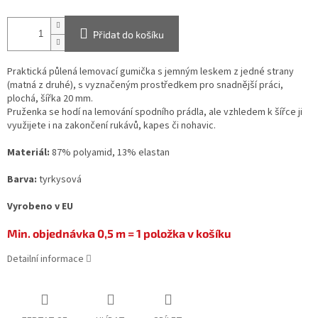
Přidat do košíku
Praktická půlená lemovací gumička s jemným leskem z jedné strany
(matná z druhé), s vyznačeným prostředkem pro snadnější práci,
plochá, šířka 20 mm.
Pruženka se hodí na lemování spodního prádla, ale vzhledem k šířce ji
využijete i na zakončení rukávů, kapes či nohavic.
Materiál:
87% polyamid, 13% elastan
Barva:
tyrkysová
Vyrobeno v EU
Min. objednávka 0,5 m = 1 položka v košíku
Detailní informace