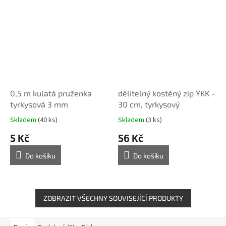
0,5 m kulatá pruženka
dělitelný kostěný zip YKK -
tyrkysová 3 mm
30 cm, tyrkysový
Skladem
(40 ks)
Skladem
(3 ks)
5 Kč
56 Kč
Do košíku
Do košíku
ZOBRAZIT VŠECHNY SOUVISEJÍCÍ PRODUKTY