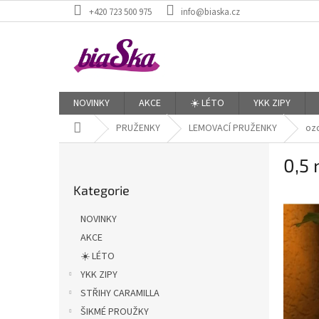
Přejít
+420 723 500 975
info@biaska.cz
na
obsah
NOVINKY
AKCE
☀️ LÉTO
YKK ZIPY
Domů
PRUŽENKY
LEMOVACÍ PRUŽENKY
oz
P
0,5
o
Přeskočit
s
Kategorie
kategorie
t
r
NOVINKY
a
AKCE
n
☀️ LÉTO
n
í
YKK ZIPY
p
STŘIHY CARAMILLA
a
ŠIKMÉ PROUŽKY