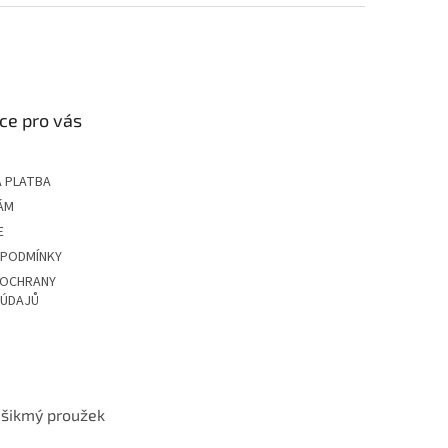
ce pro vás
 PLATBA
ÁM
E
 PODMÍNKY
 OCHRANY
 ÚDAJŮ
t šikmý proužek