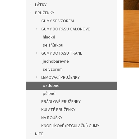
n
LÁTKY
e
PRUŽENKY
l
GUMY SE VZOREM
GUMY DO PASU GALONOVÉ
hladké
se šňůrkou
GUMY DO PASU TKANÉ
jednobarevné
se vzorem
LEMOVACÍ PRUŽENKY
ozdobné
půlené
PRÁDLOVÉ PRUŽENKY
KULATÉ PRUŽENKY
NA ROUŠKY
KNOFLÍKOVÉ (REGULAČNÍ) GUMY
NITĚ