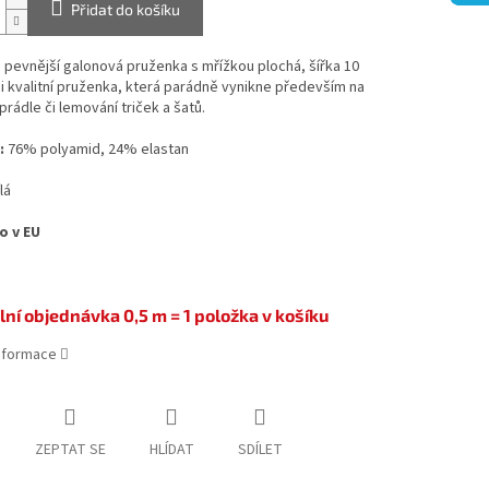
Přidat do košíku
pevnější galonová pruženka s mřížkou plochá, šířka 10
 kvalitní pruženka, která parádně vynikne především na
rádle či lemování triček a šatů.
:
76% polyamid, 24% elastan
lá
o v EU
ní objednávka 0,5 m = 1 položka v košíku
informace
ZEPTAT SE
HLÍDAT
SDÍLET