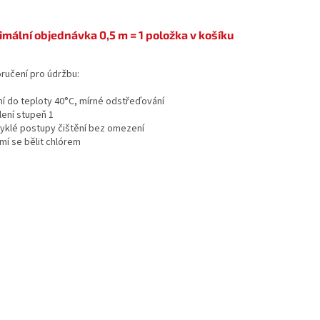
imální objednávka 0,5 m = 1 položka v košíku
ručení pro údržbu:
aní do teploty 40°C, mírné odstřeďování
lení stupeň 1
vyklé postupy čištění bez omezení
mí se bělit chlórem