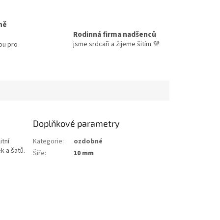
ně
Rodinná firma nadšenců
jsme srdcaři a žijeme šitím 💜
ou pro
Doplňkové parametry
itní
Kategorie
:
ozdobné
k a šatů.
Šíře
:
10 mm