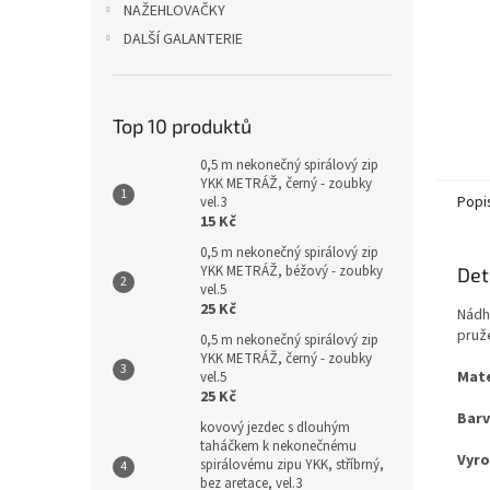
NAŽEHLOVAČKY
DALŠÍ GALANTERIE
Top 10 produktů
0,5 m nekonečný spirálový zip
YKK METRÁŽ, černý - zoubky
Popi
vel.3
15 Kč
0,5 m nekonečný spirálový zip
YKK METRÁŽ, béžový - zoubky
Det
vel.5
25 Kč
Nádh
pruž
0,5 m nekonečný spirálový zip
YKK METRÁŽ, černý - zoubky
Mate
vel.5
25 Kč
Barv
kovový jezdec s dlouhým
taháčkem k nekonečnému
Vyro
spirálovému zipu YKK, stříbrný,
bez aretace, vel.3