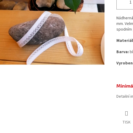
Nádherná 
mm. Velmi
spodním p
Materiál
Barva:
bí
Vyroben
Minimál
Detailní 
TISK