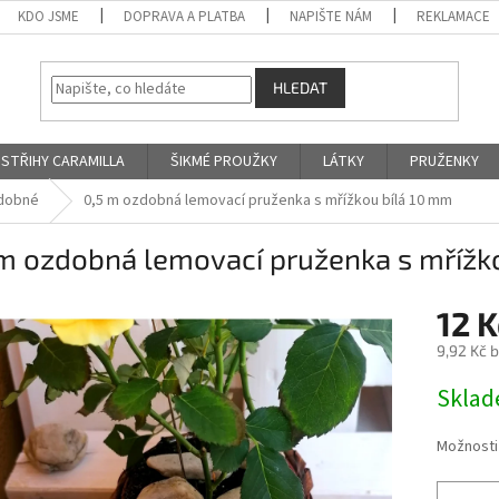
KDO JSME
DOPRAVA A PLATBA
NAPIŠTE NÁM
REKLAMACE
HLEDAT
STŘIHY CARAMILLA
ŠIKMÉ PROUŽKY
LÁTKY
PRUŽENKY
dobné
0,5 m ozdobná lemovací pruženka s mřížkou bílá 10 mm
 m ozdobná lemovací pruženka s mřížk
12 
9,92 Kč 
Měrná
Skla
cena:
Možnosti