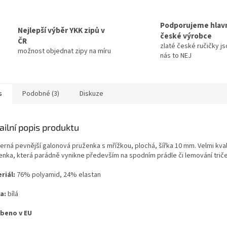
Podporujeme hlav
Nejlepší výběr YKK zipů v
české výrobce
ČR
zlaté české ručičky js
možnost objednat zipy na míru
nás to NEJ
s
Podobné (3)
Diskuze
ailní popis produktu
erná pevnější galonová pruženka s mřížkou, plochá, šířka 10 mm. Velmi kval
enka, která parádně vynikne především na spodním prádle či lemování triče
riál:
76% polyamid, 24% elastan
a:
bílá
beno v EU