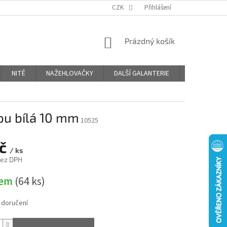
OBCHODNÍ PODMÍNKY
PODMÍNKY OCHRANY OSOBNÍCH ÚDAJŮ
CZK
Přihlášení
NÁKUPNÍ
Prázdný košík
KOŠÍK
NITĚ
NAŽEHLOVAČKY
DALŠÍ GALANTERIE
BLOG
ou bílá 10 mm
10525
Kč
/ ks
bez DPH
dem
(64 ks)
 doručení