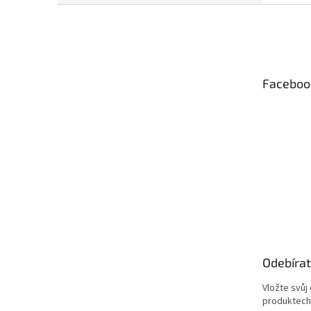
Z
á
p
a
t
Faceboo
í
Odebírat
Vložte svůj
produktech