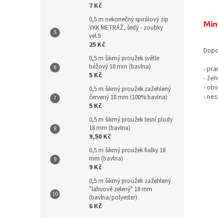
7 Kč
0,5 m nekonečný spirálový zip
Min
YKK METRÁŽ, šedý - zoubky
vel.5
25 Kč
Dopo
0,5 m šikmý proužek světle
béžový 18 mm (bavlna)
- pr
5 Kč
- žeh
- ob
0,5 m šikmý proužek zažehlený
- nes
červený 18 mm (100% bavlna)
5 Kč
0,5 m šikmý proužek lesní plody
18 mm (bavlna)
9,50 Kč
0,5 m šikmý proužek fialky 18
mm (bavlna)
9 Kč
0,5 m šikmý proužek zažehlený
"lahvově zelený" 18 mm
(bavlna/polyester)
6 Kč