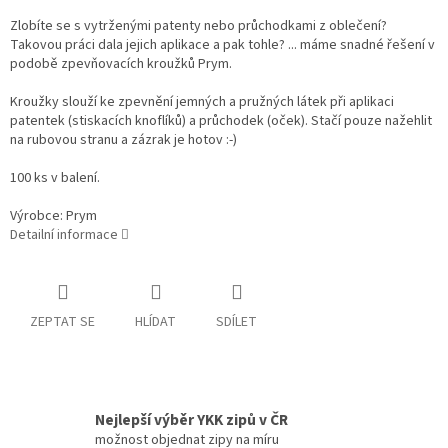
Zlobíte se s vytrženými patenty nebo průchodkami z oblečení?
Takovou práci dala jejich aplikace a pak tohle? ... máme snadné řešení v
podobě zpevňovacích kroužků Prym.
Kroužky slouží ke zpevnění jemných a pružných látek při aplikaci
patentek (stiskacích knoflíků) a průchodek (oček). Stačí pouze nažehlit
na rubovou stranu a zázrak je hotov :-)
100 ks v balení.
Výrobce: Prym
Detailní informace
ZEPTAT SE
HLÍDAT
SDÍLET
Nejlepší výběr YKK zipů v ČR
možnost objednat zipy na míru