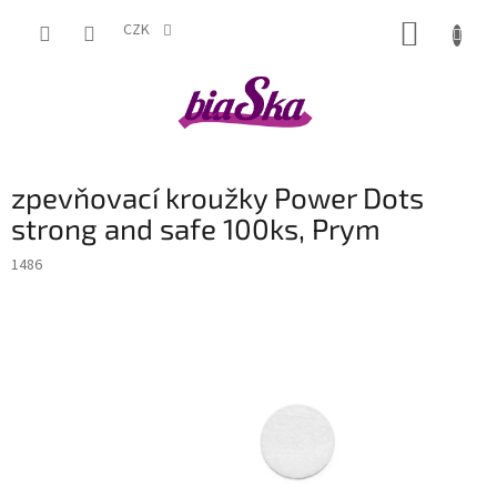
Přejít
NÁKUP
na
CZK
obsah
KOŠÍK
zpevňovací kroužky Power Dots
strong and safe 100ks, Prym
1486