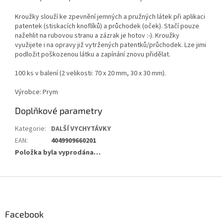
Kroužky slouží ke zpevnění jemných a pružných látek při aplikaci
patentek (stiskacích knoflíků) a průchodek (oček). Stačí pouze
nažehlit na rubovou stranu a zázrak je hotov :-). Kroužky
využijete i na opravy již vytržených patentků/průchodek. Lze jimi
podložit poškozenou látku a zapínání znovu přidělat.
100 ks v balení (2 velikosti: 70 x 20 mm, 30 x 30 mm).
Výrobce: Prym
Doplňkové parametry
Kategorie
:
DALŠÍ VYCHYTÁVKY
EAN
:
4049909660201
Položka byla vyprodána…
Z
á
p
a
Facebook