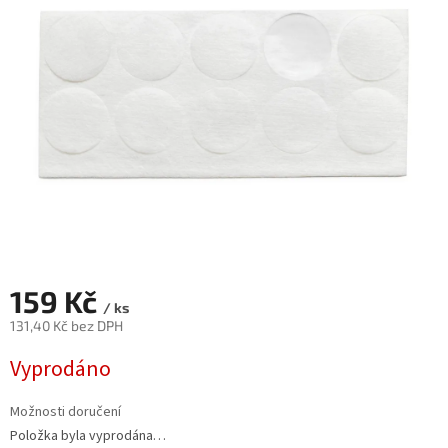
159 Kč
/ ks
131,40 Kč bez DPH
Měrná
Vyprodáno
cena:
Možnosti doručení
Položka byla vyprodána…