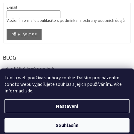
E-mail
Vložením e-mailu souhlasíte s
podmínkami ochrany osobních údajů
PŘIHLÁSIT SE
BLOG
Jak přišít šikmý proužek
Tento web používá soubory cookie. Dalším procházením
17.10.2020
tohoto webu vyjadřujete souhlas s jejich používáním.. Více
informací
zde
.
Vytvořil Shoptet
Nastavení
Copyright 2026
biaska.cz
. Všechna práva vyhrazena.
Upravit
Souhlasím
nastavení cookies