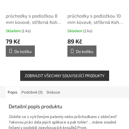
průchodky s podložkou 8
průchodky s podložkou 10
mm kovové, stříbrná Koh-
mm kovové, stříbrná Koh-
i-Noor, 20 ks
i-Noor, 20 ks
Skladem
(1 ks)
Skladem
(2 ks)
79 Kč
89 Kč
Do košíku
Do košíku
ZOBRAZIT VŠECHNY SOUVISEJÍCÍ PRODUKTY
Popis
Podobné (5)
Diskuze
Detailní popis produktu
Zlobíte se s vytrženými patenty nebo průchodkami z oblečení?
Takovou práci dala jejich aplikace a pak tohle? ... máme snadné
řešení v podobě zpevňovacích kroužků Prym.